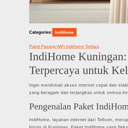
Categories:
IndiHome
Paket Pasang WiFi IndiHome Terbaru
IndiHome Kuningan: S
Terpercaya untuk Ke
Ingin menikmati akses internet cepat dan sta
yang beragam dan terjangkau untuk semua ke
Pengenalan Paket IndiHo
IndiHome, layanan internet dari Telkom, merup
bisnis di Kuningan. Paket IndiHome yang fle