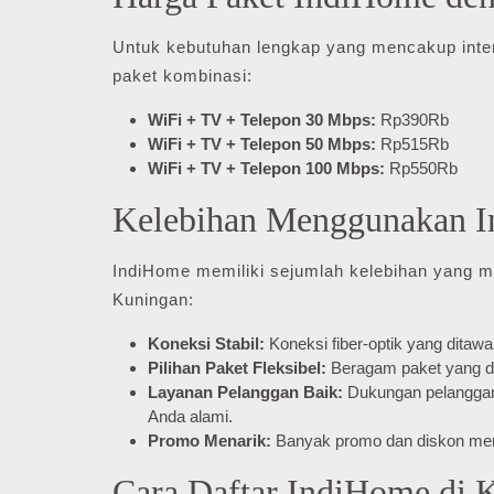
Untuk kebutuhan lengkap yang mencakup inter
paket kombinasi:
WiFi + TV + Telepon 30 Mbps:
Rp390Rb
WiFi + TV + Telepon 50 Mbps:
Rp515Rb
WiFi + TV + Telepon 100 Mbps:
Rp550Rb
Kelebihan Menggunakan I
IndiHome memiliki sejumlah kelebihan yang m
Kuningan:
Koneksi Stabil:
Koneksi fiber-optik yang ditaw
Pilihan Paket Fleksibel:
Beragam paket yang da
Layanan Pelanggan Baik:
Dukungan pelanggan 
Anda alami.
Promo Menarik:
Banyak promo dan diskon mena
Cara Daftar IndiHome di 