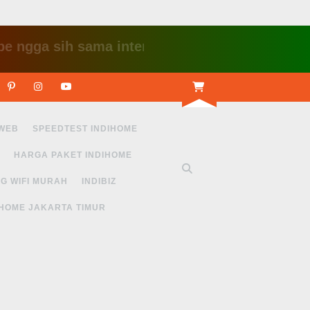
ga sih sama internet yang lambat gitu gitu aja d
r
Linkedin
Pinterest
Instagram
Youtube
 WEB
SPEEDTEST INDIHOME
HARGA PAKET INDIHOME
G WIFI MURAH
INDIBIZ
IHOME JAKARTA TIMUR