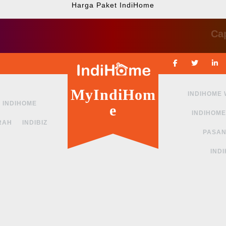
Harga Paket IndiHome
Cape ng
Facebook
Twitte
MyIndiHom
INDIHOME
INDIHOME
e
INDIHOME
RAH
INDIBIZ
PASAN
IND