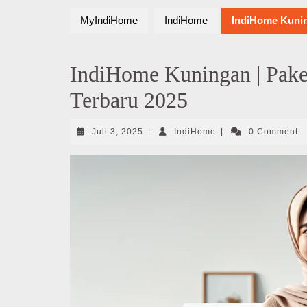
MyIndiHome
IndiHome
IndiHome Kunin
IndiHome Kuningan | Pak
Terbaru 2025
Juli
IndiHome
Juli 3, 2025
|
IndiHome
|
0 Comment
3,
2025