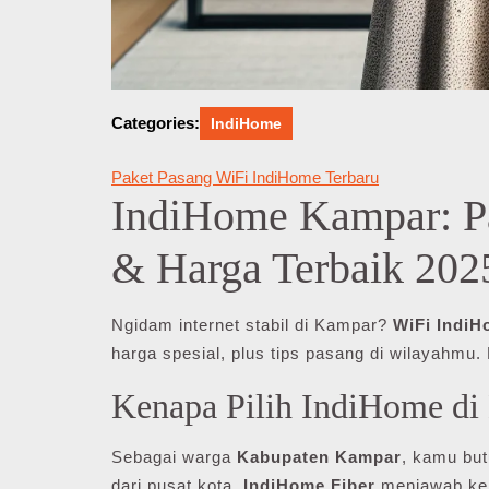
Categories:
IndiHome
Paket Pasang WiFi IndiHome Terbaru
IndiHome Kampar: Pa
& Harga Terbaik 202
Ngidam internet stabil di Kampar?
WiFi Indi
harga spesial, plus tips pasang di wilayahmu
Kenapa Pilih IndiHome d
Sebagai warga
Kabupaten Kampar
, kamu but
dari pusat kota.
IndiHome Fiber
menjawab kebu