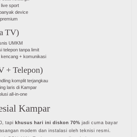
live sport
 banyak device
 premium
pa TV)
bisnis UMKM
 telepon tanpa limit
t kencang + komunikasi
TV + Telepon)
dling komplit terjangkau
ng laris di Kampar
usi all-in-one
esial Kampar
0, tapi
khusus hari ini diskon 70%
jadi cuma bayar
asangan modem dan instalasi oleh teknisi resmi.