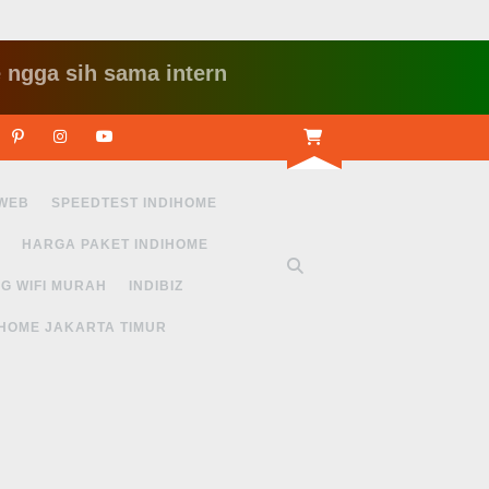
sih sama internet yang lambat gitu gitu aja dah 
r
Linkedin
Pinterest
Instagram
Youtube
 WEB
SPEEDTEST INDIHOME
HARGA PAKET INDIHOME
G WIFI MURAH
INDIBIZ
IHOME JAKARTA TIMUR