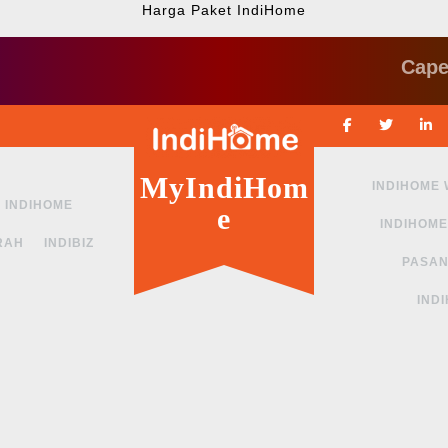
Harga Paket IndiHome
Cape ngga 
Facebook
Twitte
MyIndiHom
INDIHOME
INDIHOME
e
INDIHOME
RAH
INDIBIZ
PASAN
IND