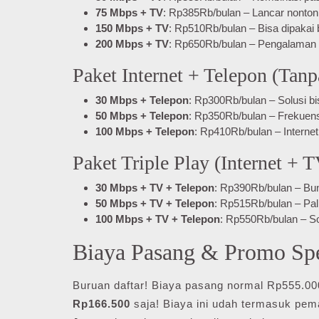
75 Mbps + TV
: Rp385Rb/bulan – Lancar nonton 
150 Mbps + TV
: Rp510Rb/bulan – Bisa dipakai
200 Mbps + TV
: Rp650Rb/bulan – Pengalaman
Paket Internet + Telepon (Tan
30 Mbps + Telepon
: Rp300Rb/bulan – Solusi 
50 Mbps + Telepon
: Rp350Rb/bulan – Frekuensi
100 Mbps + Telepon
: Rp410Rb/bulan – Interne
Paket Triple Play (Internet + 
30 Mbps + TV + Telepon
: Rp390Rb/bulan – Bun
50 Mbps + TV + Telepon
: Rp515Rb/bulan – Pali
100 Mbps + TV + Telepon
: Rp550Rb/bulan – Sol
Biaya Pasang & Promo Sp
Buruan daftar! Biaya pasang normal Rp555.00
Rp166.500
saja! Biaya ini udah termasuk pem