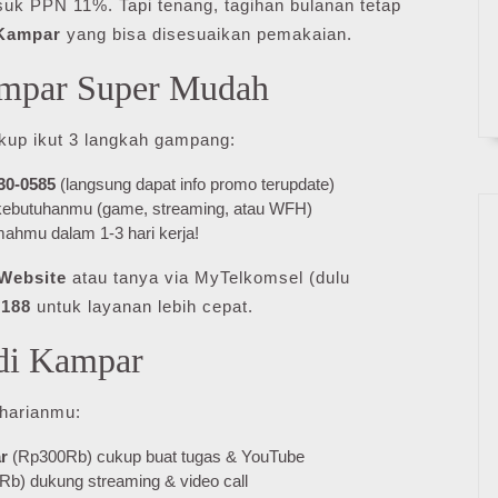
suk PPN 11%. Tapi tenang, tagihan bulanan tetap
 Kampar
yang bisa disesuaikan pemakaian.
ampar Super Mudah
ukup ikut 3 langkah gampang:
30-0585
(langsung dapat info promo terupdate)
 kebutuhanmu (game, streaming, atau WFH)
mahmu dalam 1-3 hari kerja!
Website
atau tanya via MyTelkomsel (dulu
e
188
untuk layanan lebih cepat.
 di Kampar
 harianmu:
r
(Rp300Rb) cukup buat tugas & YouTube
b) dukung streaming & video call