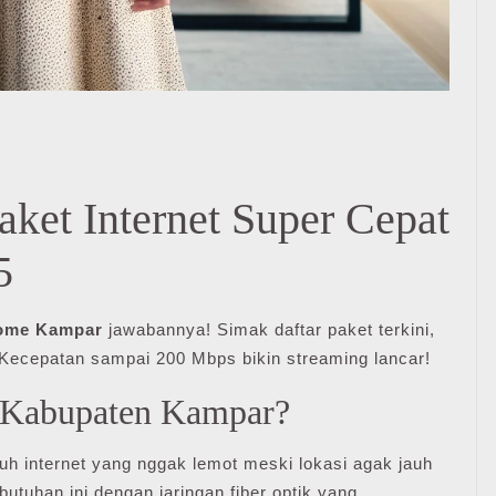
ket Internet Super Cepat
5
Home Kampar
jawabannya! Simak daftar paket terkini,
. Kecepatan sampai 200 Mbps bikin streaming lancar!
i Kabupaten Kampar?
uh internet yang nggak lemot meski lokasi agak jauh
tuhan ini dengan jaringan fiber optik yang