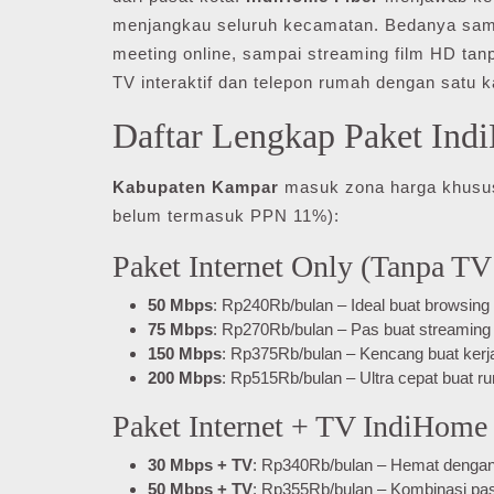
menjangkau seluruh kecamatan. Bedanya sama 
meeting online, sampai streaming film HD tanp
TV interaktif dan telepon rumah dengan satu k
Daftar Lengkap Paket In
Kabupaten Kampar
masuk zona harga khusus. 
belum termasuk PPN 11%):
Paket Internet Only (Tanpa TV
50 Mbps
: Rp240Rb/bulan – Ideal buat browsing
75 Mbps
: Rp270Rb/bulan – Pas buat streaming
150 Mbps
: Rp375Rb/bulan – Kencang buat kerja
200 Mbps
: Rp515Rb/bulan – Ultra cepat buat r
Paket Internet + TV IndiHome
30 Mbps + TV
: Rp340Rb/bulan – Hemat dengan
50 Mbps + TV
: Rp355Rb/bulan – Kombinasi pas