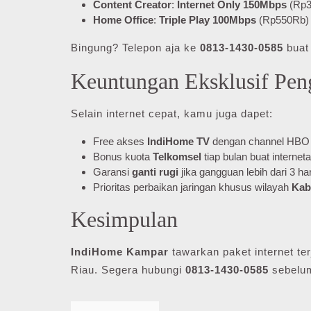
Content Creator
:
Internet Only 150Mbps
(Rp37
Home Office
:
Triple Play 100Mbps
(Rp550Rb) k
Bingung? Telepon aja ke
0813-1430-0585
buat 
Keuntungan Eksklusif Pe
Selain internet cepat, kamu juga dapet:
Free akses
IndiHome TV
dengan channel HB
Bonus kuota
Telkomsel
tiap bulan buat internet
Garansi
ganti rugi
jika gangguan lebih dari 3 har
Prioritas perbaikan jaringan khusus wilayah
Kab
Kesimpulan
IndiHome Kampar
tawarkan paket internet te
Riau. Segera hubungi
0813-1430-0585
sebelum