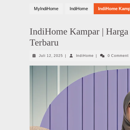
MyIndiHome
IndiHome
IndiHome Kampa
IndiHome Kampar | Harga
Terbaru
Juli
IndiHome
Juli 12, 2025
|
IndiHome
|
0 Comment
12,
2025