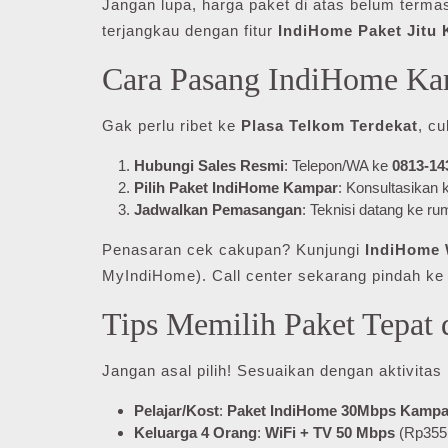
Jangan lupa, harga paket di atas belum terma
terjangkau dengan fitur
IndiHome Paket Jitu
Cara Pasang IndiHome K
Gak perlu ribet ke
Plasa Telkom Terdekat
, c
Hubungi Sales Resmi
: Telepon/WA ke
0813-14
Pilih Paket IndiHome Kampar
: Konsultasikan
Jadwalkan Pemasangan
: Teknisi datang ke ru
Penasaran cek cakupan? Kunjungi
IndiHome 
MyIndiHome). Call center sekarang pindah k
Tips Memilih Paket Tepat
Jangan asal pilih! Sesuaikan dengan aktivitas
Pelajar/Kost
:
Paket IndiHome 30Mbps Kampa
Keluarga 4 Orang
:
WiFi + TV 50 Mbps
(Rp355R