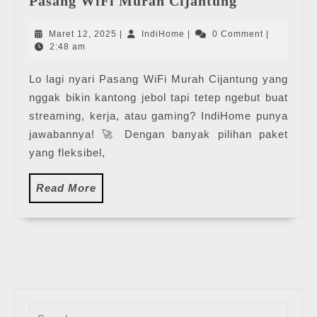
Pasang WiFi Murah Cijantung
WiFi
Murah
Maret
IndiHome
Maret 12, 2025
|
IndiHome
|
0 Comment
|
Cijantung
12,
2:48 am
2025
Lo lagi nyari Pasang WiFi Murah Cijantung yang
nggak bikin kantong jebol tapi tetep ngebut buat
streaming, kerja, atau gaming? IndiHome punya
jawabannya! 🚀 Dengan banyak pilihan paket
yang fleksibel,
Read
Read More
More
Search