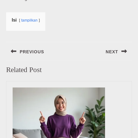
Isi
tampilkan
Navigasi
PREVIOUS
NEXT
pos
Previous
Next
Related Post
post:
post: