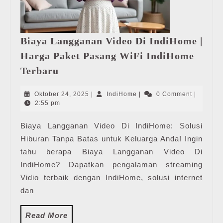
Biaya Langganan Video Di IndiHome |
Harga Paket Pasang WiFi IndiHome
Biaya
Terbaru
Langganan
Video
Oktober
IndiHome
Oktober 24, 2025
|
IndiHome
|
0 Comment
|
Di
24,
2:55 pm
2025
IndiHome
Biaya Langganan Video Di IndiHome: Solusi
|
Hiburan Tanpa Batas untuk Keluarga Anda! Ingin
Harga
Paket
tahu berapa Biaya Langganan Video Di
Pasang
IndiHome? Dapatkan pengalaman streaming
WiFi
Vidio terbaik dengan IndiHome, solusi internet
IndiHome
dan
Terbaru
Read
Read More