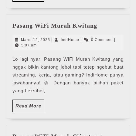
More
Pasang
Pasang WiFi Murah Kwitang
WiFi
Murah
Maret
IndiHome
Maret 12, 2025
|
IndiHome
|
0 Comment
|
Kwitang
12,
5:07 am
2025
Lo lagi nyari Pasang WiFi Murah Kwitang yang
nggak bikin kantong jebol tapi tetep ngebut buat
streaming, kerja, atau gaming? IndiHome punya
jawabannya! 🚀 Dengan banyak pilihan paket
yang fleksibel,
Read
Read More
More
Pasang