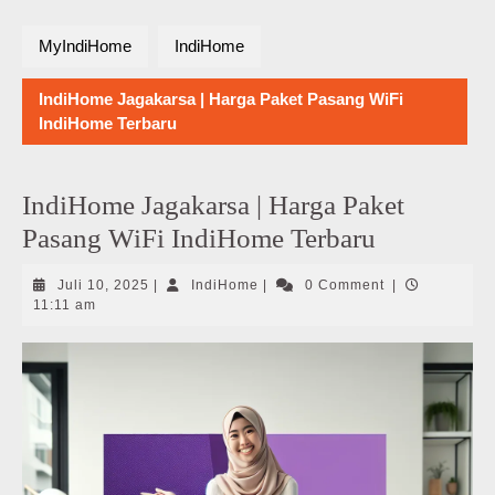
MyIndiHome
IndiHome
IndiHome Jagakarsa | Harga Paket Pasang WiFi
IndiHome Terbaru
IndiHome Jagakarsa | Harga Paket
Pasang WiFi IndiHome Terbaru
Juli
IndiHome
Juli 10, 2025
|
IndiHome
|
0 Comment
|
10,
11:11 am
2025