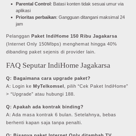
Parental Control
: Batasi konten tidak sesuai umur via
aplikasi
Prioritas perbaikan
: Gangguan ditangani maksimal 24
jam
Pelanggan
Paket IndiHome 150 Ribu Jagakarsa
(Internet Only 150Mbps) menghemat hingga 40%
dibanding paket sejenis di provider lain.
FAQ Seputar IndiHome Jagakarsa
Q: Bagaimana cara upgrade paket?
A: Login ke
MyTelkomsel
, pilih “Cek Paket IndiHome”
> “Upgrade” atau hubungi 188.
Q: Apakah ada kontrak binding?
A: Ada masa kontrak 6 bulan. Setelahnya, bebas
berhenti kapan saja tanpa penalti.
Q: Bisanya paket Internet Only ditambah TV