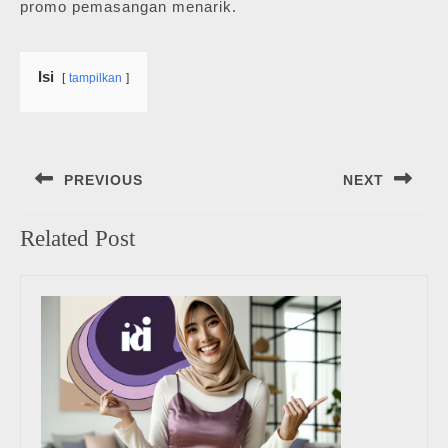
promo pemasangan menarik.
Isi
tampilkan
Navigasi
PREVIOUS
NEXT
pos
Previous
Next
Related Post
post:
post: