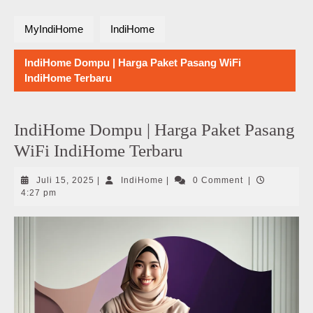
MyIndiHome
IndiHome
IndiHome Dompu | Harga Paket Pasang WiFi
IndiHome Terbaru
IndiHome Dompu | Harga Paket Pasang
WiFi IndiHome Terbaru
Juli
IndiHome
Juli 15, 2025
|
IndiHome
|
0 Comment
|
15,
4:27 pm
2025