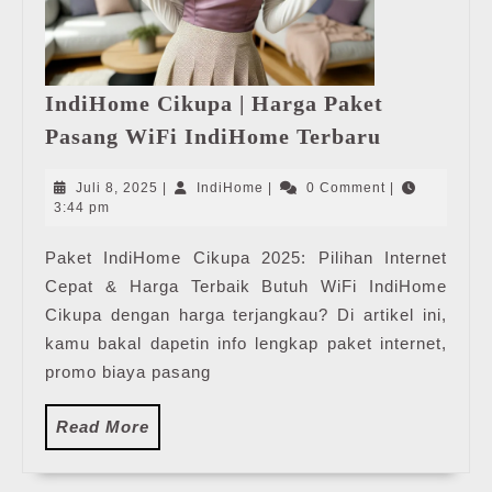
IndiHome Cikupa | Harga Paket
IndiHome
Pasang WiFi IndiHome Terbaru
Cikupa
|
Juli
IndiHome
Juli 8, 2025
|
IndiHome
|
0 Comment
|
Harga
8,
3:44 pm
2025
Paket
Paket IndiHome Cikupa 2025: Pilihan Internet
Pasang
Cepat & Harga Terbaik Butuh WiFi IndiHome
WiFi
IndiHome
Cikupa dengan harga terjangkau? Di artikel ini,
Terbaru
kamu bakal dapetin info lengkap paket internet,
promo biaya pasang
Read
Read More
More