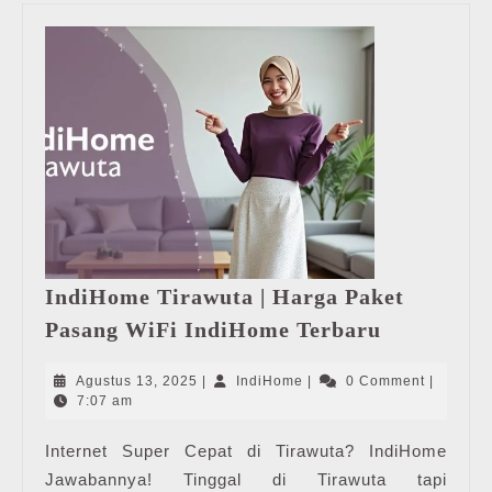
IndiHome Tirawuta | Harga Paket
IndiHome
Pasang WiFi IndiHome Terbaru
Tirawuta
|
Agustus
IndiHome
Agustus 13, 2025
|
IndiHome
|
0 Comment
|
Harga
13,
7:07 am
2025
Paket
Internet Super Cepat di Tirawuta? IndiHome
Pasang
Jawabannya! Tinggal di Tirawuta tapi
WiFi