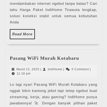
IndiHome
mendambakan internet ngebut tanpa batas? Cari
Terbaru
tahu Harga Paket IndiHome Tirawuta lengkap,
solusi koneksi stabil untuk semua kebutuhan
Anda
Read
Read More
More
Pasang
Pasang WiFi Murah Kotabaru
WiFi
Murah
Maret
IndiHome
Maret 12, 2025
|
IndiHome
|
0 Comment
|
Kotabaru
12,
11:18 pm
2025
Lo lagi nyari Pasang WiFi Murah Kotabaru yang
nggak bikin kantong jebol tapi tetep ngebut buat
streaming, kerja, atau gaming? IndiHome punya
jawabannya! 🚀 Dengan banyak pilihan paket