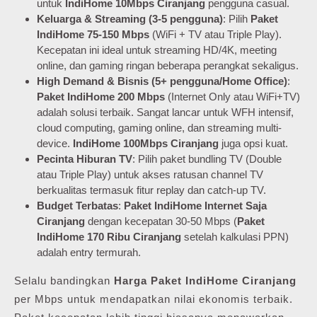
untuk
IndiHome 10Mbps Ciranjang
pengguna casual.
Keluarga & Streaming (3-5 pengguna)
: Pilih
Paket
IndiHome 75-150 Mbps
(WiFi + TV atau Triple Play).
Kecepatan ini ideal untuk streaming HD/4K, meeting
online, dan gaming ringan beberapa perangkat sekaligus.
High Demand & Bisnis (5+ pengguna/Home Office)
:
Paket IndiHome 200 Mbps
(Internet Only atau WiFi+TV)
adalah solusi terbaik. Sangat lancar untuk WFH intensif,
cloud computing, gaming online, dan streaming multi-
device.
IndiHome 100Mbps Ciranjang
juga opsi kuat.
Pecinta Hiburan TV
: Pilih paket bundling TV (Double
atau Triple Play) untuk akses ratusan channel TV
berkualitas termasuk fitur replay dan catch-up TV.
Budget Terbatas
:
Paket IndiHome Internet Saja
Ciranjang
dengan kecepatan 30-50 Mbps (
Paket
IndiHome 170 Ribu Ciranjang
setelah kalkulasi PPN)
adalah entry termurah.
Selalu bandingkan
Harga Paket IndiHome Ciranjang
per Mbps untuk mendapatkan nilai ekonomis terbaik.