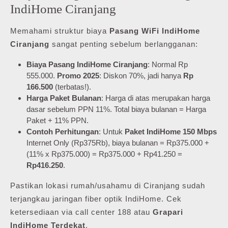
IndiHome Ciranjang
Memahami struktur biaya
Pasang WiFi IndiHome
Ciranjang
sangat penting sebelum berlangganan:
Biaya Pasang IndiHome Ciranjang
: Normal Rp
555.000.
Promo 2025
: Diskon 70%, jadi hanya
Rp
166.500
(terbatas!).
Harga Paket Bulanan
: Harga di atas merupakan harga
dasar sebelum PPN 11%. Total biaya bulanan = Harga
Paket + 11% PPN.
Contoh Perhitungan
: Untuk
Paket IndiHome 150 Mbps
Internet Only (Rp375Rb), biaya bulanan = Rp375.000 +
(11% x Rp375.000) = Rp375.000 + Rp41.250 =
Rp416.250
.
Pastikan lokasi rumah/usahamu di Ciranjang sudah
terjangkau jaringan fiber optik IndiHome. Cek
ketersediaan via call center 188 atau
Grapari
IndiHome Terdekat
.