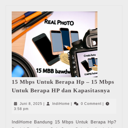
15 Mbps Untuk Berapa Hp – 15 Mbps
15
Untuk Berapa HP dan Kapasitasnya
Mbps
Untuk
Juni
IndiHome
Juni 8, 2025
|
IndiHome
|
0 Comment
|
Berap
8,
3:58 pm
2025
Hp
IndiHome Bandung 15 Mbps Untuk Berapa Hp?
–