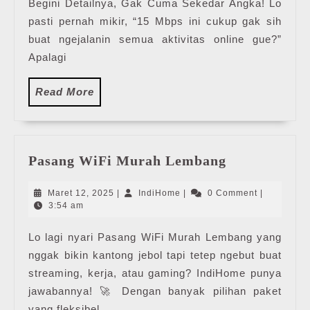
Begini Detailnya, Gak Cuma Sekedar Angka! Lo
15
Mbps
pasti pernah mikir, “15 Mbps ini cukup gak sih
Untuk
buat ngejalanin semua aktivitas online gue?”
Berap
Apalagi
HP
dan
Read
Read More
Kapas
More
Pasang
Pasang WiFi Murah Lembang
WiFi
Murah
Maret
IndiHome
Maret 12, 2025
|
IndiHome
|
0 Comment
|
Lembang
12,
3:54 am
2025
Lo lagi nyari Pasang WiFi Murah Lembang yang
nggak bikin kantong jebol tapi tetep ngebut buat
streaming, kerja, atau gaming? IndiHome punya
jawabannya! 🚀 Dengan banyak pilihan paket
yang fleksibel,