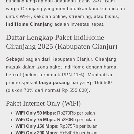
bundling lengkap dan dukungan teknis 24/7. Bagi
warga Ciranjang yang membutuhkan koneksi andalan
untuk WFH, sekolah online, streaming, atau bisnis,
IndiHome Ciranjang
adalah investasi tepat.
Daftar Lengkap Paket IndiHome
Ciranjang 2025 (Kabupaten Cianjur)
Sebagai bagian dari Kabupaten Cianjur, Ciranjang
masuk dalam zona paket IndiHome dengan harga
berikut (belum termasuk PPN 11%). Manfaatkan
promo spesial
biaya pasang
hanya Rp 166.500
(diskon 70% dari normal Rp 555.000).
Paket Internet Only (WiFi)
WiFi Only 50 Mbps
: Rp270Rb per bulan
WiFi Only 75 Mbps
: Rp290Rb per bulan
WiFi Only 150 Mbps
: Rp375Rb per bulan
WiFi Only 200 Mbps
: Rp540Rb per bulan