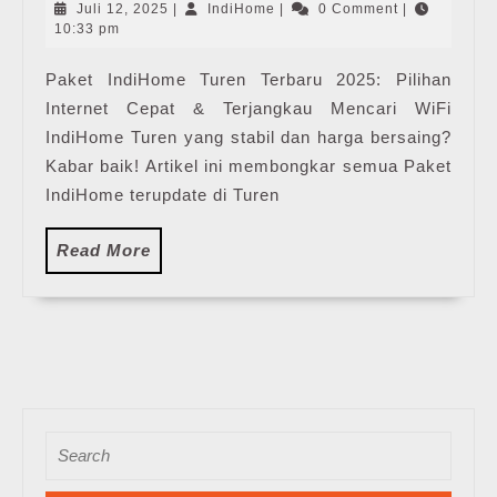
|
Juli
IndiHome
Juli 12, 2025
|
IndiHome
|
0 Comment
|
Harga
12,
10:33 pm
2025
Paket
Paket IndiHome Turen Terbaru 2025: Pilihan
Pasang
Internet Cepat & Terjangkau Mencari WiFi
WiFi
IndiHome
IndiHome Turen yang stabil dan harga bersaing?
Terbaru
Kabar baik! Artikel ini membongkar semua Paket
IndiHome terupdate di Turen
Read
Read More
More
Search
for: