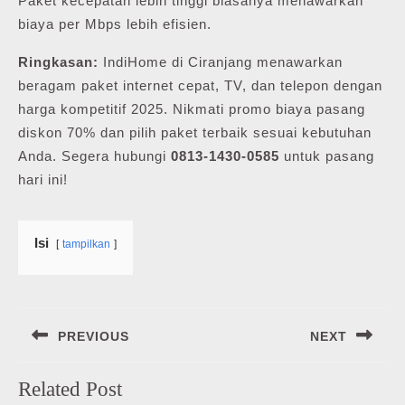
Paket kecepatan lebih tinggi biasanya menawarkan
biaya per Mbps lebih efisien.
Ringkasan:
IndiHome di Ciranjang menawarkan
beragam paket internet cepat, TV, dan telepon dengan
harga kompetitif 2025. Nikmati promo biaya pasang
diskon 70% dan pilih paket terbaik sesuai kebutuhan
Anda. Segera hubungi
0813-1430-0585
untuk pasang
hari ini!
Isi
tampilkan
Navigasi
PREVIOUS
NEXT
pos
Previous
Next
Related Post
post:
post: