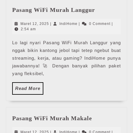
Pasang
Pasang WiFi Murah Langgur
WiFi
Murah
Maret
IndiHome
Maret 12, 2025
|
IndiHome
|
0 Comment
|
Langgur
12,
2:54 am
2025
Lo lagi nyari Pasang WiFi Murah Langgur yang
nggak bikin kantong jebol tapi tetep ngebut buat
streaming, kerja, atau gaming? IndiHome punya
jawabannya! 🚀 Dengan banyak pilihan paket
yang fleksibel,
Read
Read More
More
Pasang
Pasang WiFi Murah Makale
WiFi
Murah
Maret
IndiHome
Maret 12, 2025
|
IndiHome
|
0 Comment
|