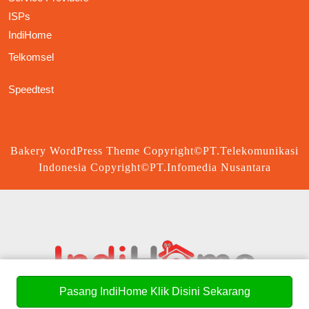
ISPs
IndiHome
Telkomsel
Speedtest
Bakery WordPress Theme
Copyright©PT.Telekomunikasi
Indonesia Copyright©PT.Infomedia Nusantara
Scroll
Up
Pasang IndiHome Klik Disini Sekarang