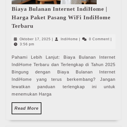
Biaya Bulanan Internet IndiHome |
Harga Paket Pasang WiFi IndiHome
Biaya
Terbaru
Bulanan
Internet
Oktober
IndiHome
Oktober 17, 2025
|
IndiHome
|
0 Comment
|
IndiHome
17,
3:56 pm
2025
|
Pahami Lebih Lanjut: Biaya Bulanan Internet
Harga
IndiHome Terbaru dan Terlengkap di Tahun 2025
Paket
Pasang
Bingung dengan Biaya Bulanan Internet
WiFi
IndiHome yang terus berkembang? Jangan
IndiHome
lewatkan panduan terlengkap ini untuk
Terbaru
menemukan Harga
Read
Read More
More