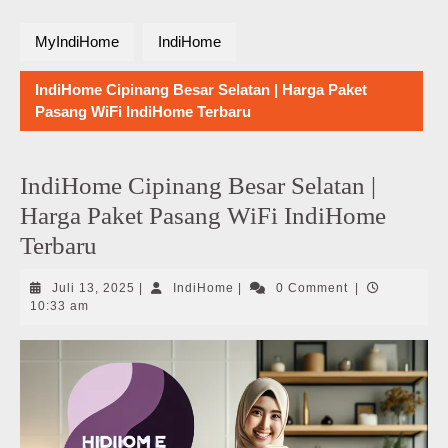
MyIndiHome
IndiHome
IndiHome Cipinang Besar Selatan | Harga Paket
Pasang WiFi IndiHome Terbaru
IndiHome Cipinang Besar Selatan |
Harga Paket Pasang WiFi IndiHome
Terbaru
Juli
IndiHome
Juli 13, 2025
|
IndiHome
|
0 Comment
|
13,
10:33 am
2025