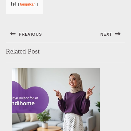
Isi
tampilkan
Navigasi
PREVIOUS
NEXT
pos
Previous
Next
Related Post
post:
post: