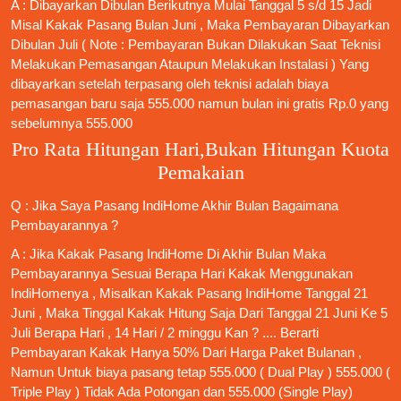
A : Dibayarkan Dibulan Berikutnya Mulai Tanggal 5 s/d 15 Jadi
Misal Kakak Pasang Bulan Juni , Maka Pembayaran Dibayarkan
Dibulan Juli ( Note : Pembayaran Bukan Dilakukan Saat Teknisi
Melakukan Pemasangan Ataupun Melakukan Instalasi ) Yang
dibayarkan setelah terpasang oleh teknisi adalah biaya
pemasangan baru saja 555.000 namun bulan ini gratis Rp.0 yang
sebelumnya 555.000
Pro Rata Hitungan Hari,Bukan Hitungan Kuota
Pemakaian
Q : Jika Saya
Pasang IndiHome
Akhir Bulan Bagaimana
Pembayarannya ?
A : Jika Kakak
Pasang IndiHome
Di Akhir Bulan Maka
Pembayarannya Sesuai Berapa Hari Kakak Menggunakan
IndiHomenya , Misalkan Kakak
Pasang IndiHome
Tanggal 21
Juni , Maka Tinggal Kakak Hitung Saja Dari Tanggal 21 Juni Ke 5
Juli Berapa Hari , 14 Hari / 2 minggu Kan ? .... Berarti
Pembayaran Kakak Hanya 50% Dari Harga Paket Bulanan ,
Namun Untuk biaya pasang tetap 555.000 ( Dual Play ) 555.000 (
Triple Play ) Tidak Ada Potongan dan 555.000 (Single Play)