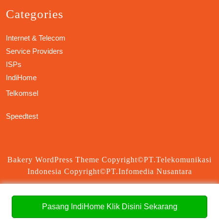
Categories
Internet & Telecom
Service Providers
ISPs
IndiHome
Telkomsel
Speedtest
Bakery WordPress Theme
Copyright©PT.Telekomunikasi
Indonesia Copyright©PT.Infomedia Nusantara
Scroll
Up
Pasang IndiHome Klik Disini Sekarang