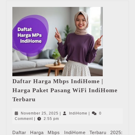
Daftar Harga Mbps IndiHome |
Harga Paket Pasang WiFi IndiHome
Daftar
Terbaru
Harga
Mbps
November
IndiHome
November 25, 2025
|
IndiHome
|
0
IndiHome
25,
Comment
|
2:55 pm
2025
|
Daftar Harga Mbps IndiHome Terbaru 2025:
Harga