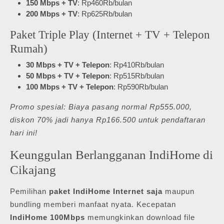
150 Mbps + TV
: Rp460Rb/bulan
200 Mbps + TV
: Rp625Rb/bulan
Paket Triple Play (Internet + TV + Telepon
Rumah)
30 Mbps + TV + Telepon
: Rp410Rb/bulan
50 Mbps + TV + Telepon
: Rp515Rb/bulan
100 Mbps + TV + Telepon
: Rp590Rb/bulan
Promo spesial: Biaya pasang normal Rp555.000,
diskon 70% jadi hanya Rp166.500 untuk pendaftaran
hari ini!
Keunggulan Berlangganan IndiHome di
Cikajang
Pemilihan
paket IndiHome Internet saja
maupun
bundling memberi manfaat nyata. Kecepatan
IndiHome 100Mbps
memungkinkan download file