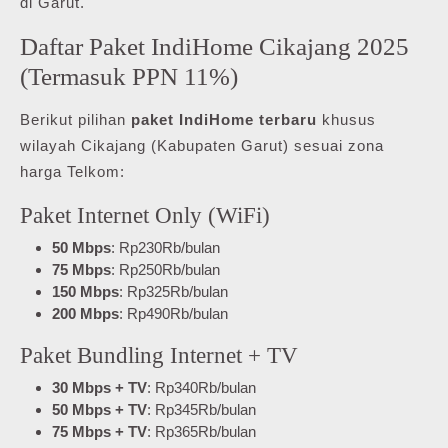
di Garut.
Daftar Paket IndiHome Cikajang 2025
(Termasuk PPN 11%)
Berikut pilihan
paket IndiHome terbaru
khusus
wilayah Cikajang (Kabupaten Garut) sesuai zona
harga Telkom:
Paket Internet Only (WiFi)
50 Mbps
: Rp230Rb/bulan
75 Mbps
: Rp250Rb/bulan
150 Mbps
: Rp325Rb/bulan
200 Mbps
: Rp490Rb/bulan
Paket Bundling Internet + TV
30 Mbps + TV
: Rp340Rb/bulan
50 Mbps + TV
: Rp345Rb/bulan
75 Mbps + TV
: Rp365Rb/bulan