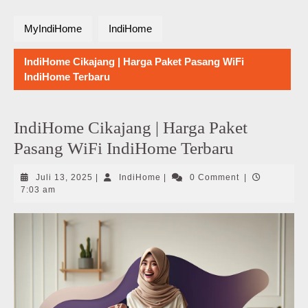
MyIndiHome
IndiHome
IndiHome Cikajang | Harga Paket Pasang WiFi
IndiHome Terbaru
IndiHome Cikajang | Harga Paket
Pasang WiFi IndiHome Terbaru
Juli
IndiHome
Juli 13, 2025
|
IndiHome
|
0 Comment
|
13,
7:03 am
2025