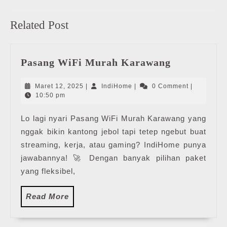
Previous
Next
Related Post
post:
post:
Pasang
Pasang WiFi Murah Karawang
WiFi
Murah
Maret
IndiHome
Maret 12, 2025
|
IndiHome
|
0 Comment
|
Karawang
12,
10:50 pm
2025
Lo lagi nyari Pasang WiFi Murah Karawang yang
nggak bikin kantong jebol tapi tetep ngebut buat
streaming, kerja, atau gaming? IndiHome punya
jawabannya! 🚀 Dengan banyak pilihan paket
yang fleksibel,
Read
Read More
More