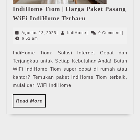
IndiHome Tiom | Harga Paket Pasang
IndiHome
WiFi IndiHome Terbaru
Tiom
|
Agustus
IndiHome
Agustus 13, 2025
|
IndiHome
|
0 Comment
|
Harga
13,
6:52 am
2025
Paket
IndiHome Tiom: Solusi Internet Cepat dan
Pasang
Terjangkau untuk Setiap Kebutuhan Anda! Butuh
WiFi
IndiHome
WiFi IndiHome Tiom super cepat di rumah atau
Terbaru
kantor? Temukan paket IndiHome Tiom terbaik,
mulai dari WiFi IndiHome
Read
Read More
More