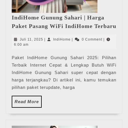
IndiHome Gunung Sahari | Harga
Ind
Paket Pasang WiFi IndiHome Terbaru
Gun
Saha
Juli
IndiHome
Juli 11, 2025
|
IndiHome
|
0 Comment
|
|
11,
6:00 am
2025
Har
Paket IndiHome Gunung Sahari 2025: Pilihan
Pak
Terbaik Internet Cepat & Lengkap Butuh WiFi
Pas
WiF
IndiHome Gunung Sahari super cepat dengan
Ind
harga terjangkau? Di artikel ini, kamu temukan
Ter
pilihan paket terupdate, harga
Read
Read More
More