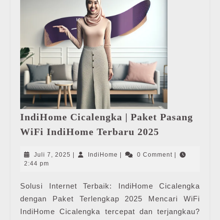
IndiHome Cicalengka | Paket Pasang
IndiHome
WiFi IndiHome Terbaru 2025
Cicalengka
|
Juli
IndiHome
Juli 7, 2025
|
IndiHome
|
0 Comment
|
Paket
7,
2:44 pm
2025
Pasang
Solusi Internet Terbaik: IndiHome Cicalengka
WiFi
dengan Paket Terlengkap 2025 Mencari WiFi
IndiHome
Terbaru
IndiHome Cicalengka tercepat dan terjangkau?