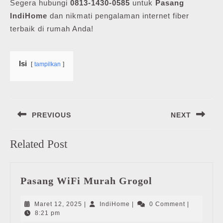
Segera hubungi
0813-1430-0585
untuk
Pasang
IndiHome
dan nikmati pengalaman internet fiber
terbaik di rumah Anda!
Isi
tampilkan
Navigasi
PREVIOUS
NEXT
pos
Previous
Next
Related Post
post:
post:
Pasang
Pasang WiFi Murah Grogol
WiFi
Murah
Maret
IndiHome
Maret 12, 2025
|
IndiHome
|
0 Comment
|
Grogol
12,
8:21 pm
2025