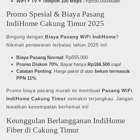
WiFi + TV + Telepon 100 Mbps
: Rp590.000/bulan
Promo Spesial & Biaya Pasang
IndiHome Cakung Timur 2025
Bingung dengan
Biaya Pasang WiFi IndiHome
?
Nikmati penawaran terbatas tahun 2025 ini!
Biaya Pasang Normal
: Rp555.000
Promo Diskon 70%
: Bayar hanya
Rp166.500
saja!
Catatan Penting
: Harga paket di atas
belum termasuk
PPN 11%
.
Promo biaya pasang murah ini membuat
Pasang WiFi
IndiHome Cakung Timur
semakin terjangkau. Jangan
lewatkan kesempatan berhemat ini!
Keunggulan Berlangganan IndiHome
Fiber di Cakung Timur