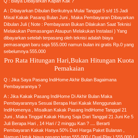
Q : Biaya Dibayarkan Kapan Kak ?
A : Dibayarkan Dibulan Berikutnya Mulai Tanggal 5 s/d 15 Jadi
Misal Kakak Pasang Bulan Juni , Maka Pembayaran Dibayarkan
Dibulan Juli ( Note : Pembayaran Bukan Dilakukan Saat Teknisi
Melakukan Pemasangan Ataupun Melakukan Instalasi ) Yang
dibayarkan setelah terpasang oleh teknisi adalah biaya
pemasangan baru saja 555.000 namun bulan ini gratis Rp.0 yang
sebelumnya 555.000
Pro Rata Hitungan Hari,Bukan Hitungan Kuota
Pemakaian
Q : Jika Saya
Pasang IndiHome
Akhir Bulan Bagaimana
Pembayarannya ?
A : Jika Kakak
Pasang IndiHome
Di Akhir Bulan Maka
Pembayarannya Sesuai Berapa Hari Kakak Menggunakan
IndiHomenya , Misalkan Kakak
Pasang IndiHome
Tanggal 21
Juni , Maka Tinggal Kakak Hitung Saja Dari Tanggal 21 Juni Ke 5
Juli Berapa Hari , 14 Hari / 2 minggu Kan ? .... Berarti
Pembayaran Kakak Hanya 50% Dari Harga Paket Bulanan ,
Namun Untuk biaya pasang tetap 555.000 ( Dual Play ) 555.000 (