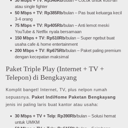
30 Mbps + TV
:
Rp340Rb
/bulan – Cocok untuk kost-an
atau single fighter
50 Mbps + TV
:
Rp385Rb
/bulan – Pas buat keluarga kecil
3-4 orang
75 Mbps + TV
:
Rp405Rb
/bulan – Anti lemot meski
YouTube & Netflix nyala bersamaan
150 Mbps + TV
:
Rp510Rb
/bulan – Super ngebut buat
usaha cafe & home entertainment
200 Mbps + TV
:
Rp675Rb
/bulan – Paket paling premium
dengan kecepatan maksimal
Paket Triple Play (Internet + TV +
Telepon) di Bengkayang
Komplit banget! Internet, TV, plus nelpon rumah
sepuasnya.
Paket IndiHome Paketan Bengkayang
jenis ini paling laris buat kantor atau usaha:
30 Mbps + TV + Telp
:
Rp390Rb
/bulan – Solusi hemat
untuk UMKM