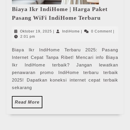
Biaya Ikr IndiHome | Harga Paket
Biaya
Pasang WiFi IndiHome Terbaru
Ikr
IndiHome
Oktober
IndiHome
Oktober 19, 2025
|
IndiHome
|
0 Comment
|
|
19,
2:01 pm
2025
Harga
Biaya Ikr IndiHome Terbaru 2025: Pasang
Paket
Internet Cepat Tanpa Ribet! Mencari info Biaya
Pasang
WiFi
Ikr IndiHome terbaik? Jangan lewatkan
IndiHome
penawaran promo IndiHome terbaru terbaik
Terbaru
2025! Dapatkan koneksi internet cepat terbaik
sekarang
Read
Read More
More