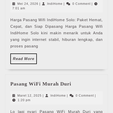
Wifi
Mei
IndiHome
Mei 24, 2026
|
IndiHome
|
0 Comment
|
IndiHome
24,
7:01 am
2026
Solo
Harga Pasang Wifi IndiHome Solo: Paket Hemat,
|
Cepat, dan Siap Dipasang Harga Pasang Wifi
MyIndiHome
2026
IndiHome Solo kini makin menarik untuk Anda
yang ingin internet stabil, hiburan lengkap, dan
proses pasang
Read
Read More
More
Pasang
Pasang WiFi Murah Duri
WiFi
Murah
Maret
IndiHome
Maret 12, 2025
|
IndiHome
|
0 Comment
|
Duri
12,
1:20 pm
2025
Lo lagi nyari Pasang WiFi Murah Duri yang