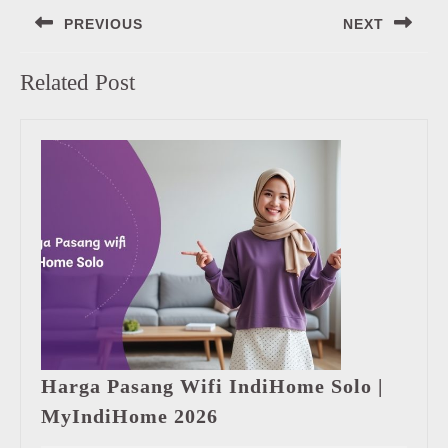
Navigasi
PREVIOUS
NEXT
pos
Previous
Next
Related Post
post:
post:
Harga Pasang Wifi IndiHome Solo |
Harga
MyIndiHome 2026
Pasang