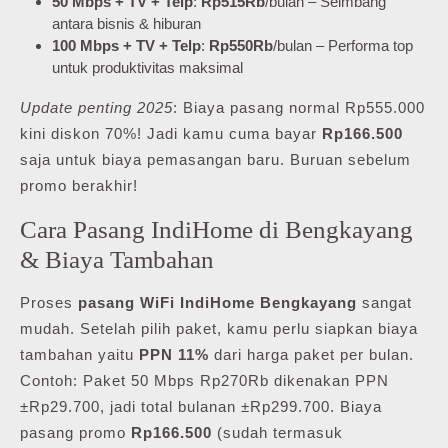
50 Mbps + TV + Telp
:
Rp515Rb
/bulan – Seimbang
antara bisnis & hiburan
100 Mbps + TV + Telp
:
Rp550Rb
/bulan – Performa top
untuk produktivitas maksimal
Update penting 2025
: Biaya pasang normal Rp555.000
kini diskon 70%! Jadi kamu cuma bayar
Rp166.500
saja untuk biaya pemasangan baru. Buruan sebelum
promo berakhir!
Cara Pasang IndiHome di Bengkayang
& Biaya Tambahan
Proses
pasang WiFi IndiHome Bengkayang
sangat
mudah. Setelah pilih paket, kamu perlu siapkan biaya
tambahan yaitu
PPN 11%
dari harga paket per bulan.
Contoh: Paket 50 Mbps Rp270Rb dikenakan PPN
±Rp29.700, jadi total bulanan ±Rp299.700. Biaya
pasang promo
Rp166.500
(sudah termasuk