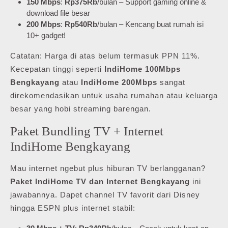
150 Mbps
:
Rp375Rb
/bulan – Support gaming online &
download file besar
200 Mbps
:
Rp540Rb
/bulan – Kencang buat rumah isi
10+ gadget!
Catatan: Harga di atas belum termasuk PPN 11%.
Kecepatan tinggi seperti
IndiHome 100Mbps
Bengkayang
atau
IndiHome 200Mbps
sangat
direkomendasikan untuk usaha rumahan atau keluarga
besar yang hobi streaming barengan.
Paket Bundling TV + Internet
IndiHome Bengkayang
Mau internet ngebut plus hiburan TV berlangganan?
Paket IndiHome TV dan Internet Bengkayang
ini
jawabannya. Dapet channel TV favorit dari Disney
hingga ESPN plus internet stabil: