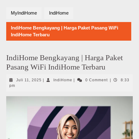
MyIndiHome
IndiHome
IndiHome Bengkayang | Harga Paket Pasang WiFi
IndiHome Terbaru
IndiHome Bengkayang | Harga Paket
Pasang WiFi IndiHome Terbaru
Juli
IndiHome
Juli 11, 2025
|
IndiHome
|
0 Comment
|
8:33
11,
pm
2025