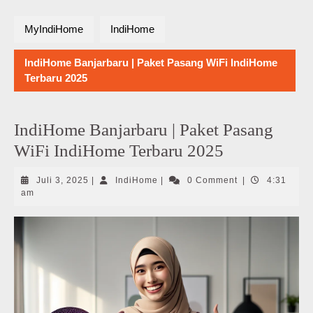
MyIndiHome
IndiHome
IndiHome Banjarbaru | Paket Pasang WiFi IndiHome
Terbaru 2025
IndiHome Banjarbaru | Paket Pasang
WiFi IndiHome Terbaru 2025
Juli
IndiHome
Juli 3, 2025
|
IndiHome
|
0 Comment
|
4:31
3,
am
2025