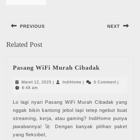
Navigasi
PREVIOUS
NEXT
pos
Previous
Next
Related Post
post:
post:
Pasang
Pasang WiFi Murah Cibadak
WiFi
Murah
Maret
IndiHome
Maret 12, 2025
|
IndiHome
|
0 Comment
|
Cibadak
12,
6:48 am
2025
Lo lagi nyari Pasang WiFi Murah Cibadak yang
nggak bikin kantong jebol tapi tetep ngebut buat
streaming, kerja, atau gaming? IndiHome punya
jawabannya! 🚀 Dengan banyak pilihan paket
yang fleksibel,