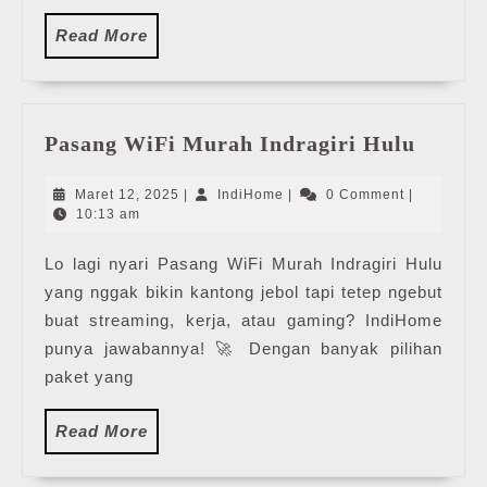
Read
Read More
More
Pasang
Pasang WiFi Murah Indragiri Hulu
WiFi
Murah
Maret
IndiHome
Maret 12, 2025
|
IndiHome
|
0 Comment
|
Indrag
12,
10:13 am
2025
Hulu
Lo lagi nyari Pasang WiFi Murah Indragiri Hulu
yang nggak bikin kantong jebol tapi tetep ngebut
buat streaming, kerja, atau gaming? IndiHome
punya jawabannya! 🚀 Dengan banyak pilihan
paket yang
Read
Read More
More