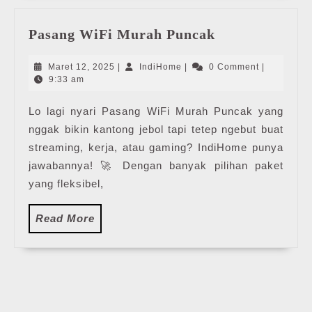
Pasang
Pasang WiFi Murah Puncak
WiFi
Murah
Maret
IndiHome
Maret 12, 2025
|
IndiHome
|
0 Comment
|
Puncak
12,
9:33 am
2025
Lo lagi nyari Pasang WiFi Murah Puncak yang
nggak bikin kantong jebol tapi tetep ngebut buat
streaming, kerja, atau gaming? IndiHome punya
jawabannya! 🚀 Dengan banyak pilihan paket
yang fleksibel,
Read
Read More
More