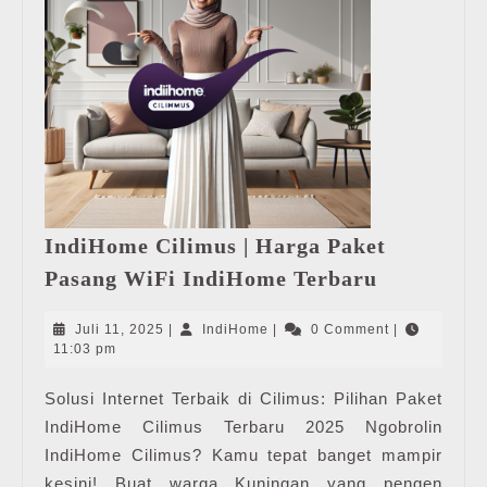
IndiHome Cilimus | Harga Paket
IndiHome
Pasang WiFi IndiHome Terbaru
Cilimus
|
Juli
IndiHome
Juli 11, 2025
|
IndiHome
|
0 Comment
|
Harga
11,
11:03 pm
2025
Paket
Solusi Internet Terbaik di Cilimus: Pilihan Paket
Pasang
IndiHome Cilimus Terbaru 2025 Ngobrolin
WiFi
IndiHome
IndiHome Cilimus? Kamu tepat banget mampir
Terbaru
kesini! Buat warga Kuningan yang pengen