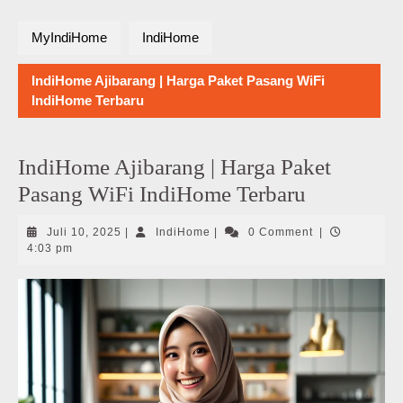
MyIndiHome
IndiHome
IndiHome Ajibarang | Harga Paket Pasang WiFi
IndiHome Terbaru
IndiHome Ajibarang | Harga Paket
Pasang WiFi IndiHome Terbaru
Juli
IndiHome
Juli 10, 2025
|
IndiHome
|
0 Comment
|
10,
4:03 pm
2025