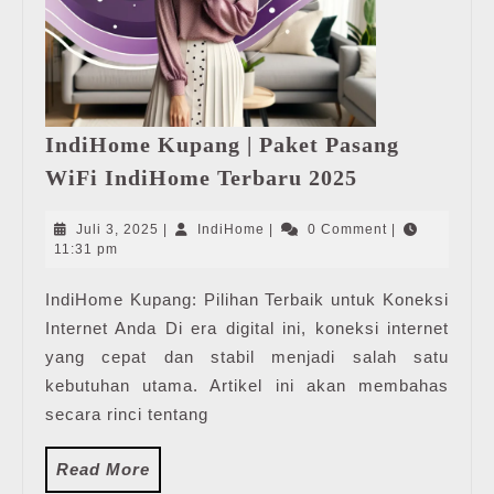
IndiHome Kupang | Paket Pasang
IndiHome
WiFi IndiHome Terbaru 2025
Kupang
|
Juli
IndiHome
Juli 3, 2025
|
IndiHome
|
0 Comment
|
Paket
3,
11:31 pm
2025
Pasang
IndiHome Kupang: Pilihan Terbaik untuk Koneksi
WiFi
Internet Anda Di era digital ini, koneksi internet
IndiHome
Terbaru
yang cepat dan stabil menjadi salah satu
2025
kebutuhan utama. Artikel ini akan membahas
secara rinci tentang
Read
Read More
More