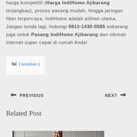
harga kompetitif (
Harga IndiHome Ajibarang
terjangkau), proses pasang mudah, hingga jaringan
fiber terpercaya, IndiHome adalah pilihan utama.
Jangan tunda lagi, hubungi
0813-1430-0585
sekarang
juga untuk
Pasang IndiHome Ajibarang
dan nikmati
internet super cepat di rumah Anda!
Isi
tampilkan
Navigasi
PREVIOUS
NEXT
pos
Previous
Next
Related Post
post:
post: