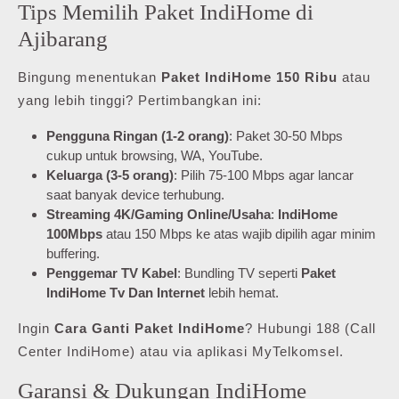
Tips Memilih Paket IndiHome di
Ajibarang
Bingung menentukan
Paket IndiHome 150 Ribu
atau
yang lebih tinggi? Pertimbangkan ini:
Pengguna Ringan (1-2 orang)
: Paket 30-50 Mbps
cukup untuk browsing, WA, YouTube.
Keluarga (3-5 orang)
: Pilih 75-100 Mbps agar lancar
saat banyak device terhubung.
Streaming 4K/Gaming Online/Usaha
:
IndiHome
100Mbps
atau 150 Mbps ke atas wajib dipilih agar minim
buffering.
Penggemar TV Kabel
: Bundling TV seperti
Paket
IndiHome Tv Dan Internet
lebih hemat.
Ingin
Cara Ganti Paket IndiHome
? Hubungi 188 (Call
Center IndiHome) atau via aplikasi MyTelkomsel.
Garansi & Dukungan IndiHome