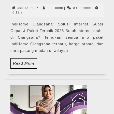
Ciangsana
|
Juli
IndiHome
Juli 13, 2025
|
IndiHome
|
0 Comment
|
Harga
13,
6:19 am
2025
Paket
IndiHome Ciangsana: Solusi Internet Super
Pasang
Cepat & Paket Terbaik 2025 Butuh internet stabil
WiFi
IndiHome
di Ciangsana? Temukan semua info paket
Terbaru
IndiHome Ciangsana terbaru, harga promo, dan
cara pasang mudah di wilayah
Read
Read More
More