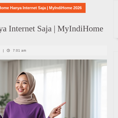
iHome Hanya Internet Saja | MyIndiHome 2026
a Internet Saja | MyIndiHome
t
|
7:01 am