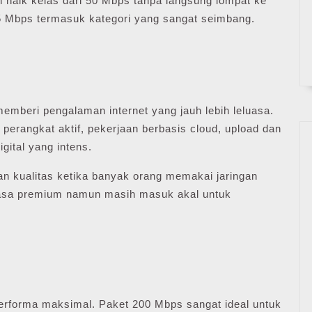
gin naik kelas dari 50 Mbps tanpa langsung lompat ke
, 75 Mbps termasuk kategori yang sangat seimbang.
emberi pengalaman internet yang jauh lebih leluasa.
perangkat aktif, pekerjaan berbasis cloud, upload dan
gital yang intens.
an kualitas ketika banyak orang memakai jaringan
rasa premium namun masih masuk akal untuk
 performa maksimal. Paket 200 Mbps sangat ideal untuk