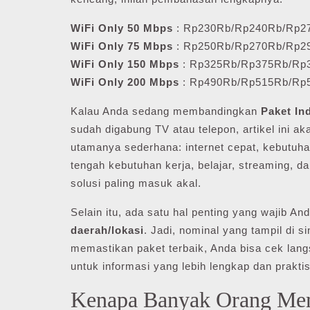
WiFi Only 50 Mbps
: Rp230Rb/Rp240Rb/Rp2
WiFi Only 75 Mbps
: Rp250Rb/Rp270Rb/Rp2
WiFi Only 150 Mbps
: Rp325Rb/Rp375Rb/Rp
WiFi Only 200 Mbps
: Rp490Rb/Rp515Rb/Rp
Kalau Anda sedang membandingkan
Paket In
sudah digabung TV atau telepon, artikel ini 
utamanya sederhana: internet cepat, kebutuhan
tengah kebutuhan kerja, belajar, streaming, da
solusi paling masuk akal.
Selain itu, ada satu hal penting yang wajib An
daerah/lokasi
. Jadi, nominal yang tampil di s
memastikan paket terbaik, Anda bisa cek lan
untuk informasi yang lebih lengkap dan praktis
Kenapa Banyak Orang Memi