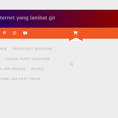
 yang lambat gitu gitu aja dah nyebelin, pake i
r
Linkedin
Pinterest
Instagram
Youtube
 WEB
SPEEDTEST INDIHOME
HARGA PAKET INDIHOME
G WIFI MURAH
INDIBIZ
IHOME JAKARTA TIMUR