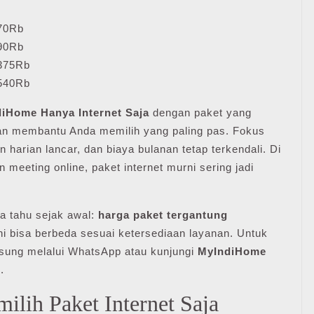
70Rb
90Rb
375Rb
540Rb
diHome Hanya Internet Saja
dengan paket yang
akan membantu Anda memilih yang paling pas. Fokus
 harian lancar, dan biaya bulanan tetap terkendali. Di
n meeting online, paket internet murni sering jadi
da tahu sejak awal:
harga paket tergantung
ini bisa berbeda sesuai ketersediaan layanan. Untuk
gsung melalui WhatsApp atau kunjungi
MyIndiHome
.
lih Paket Internet Saja