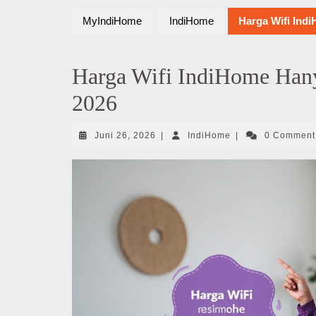
MyIndiHome
IndiHome
Harga Wifi Ind
Harga Wifi IndiHome Hany
2026
Juni
IndiHome
Juni 26, 2026
|
IndiHome
|
0 Commen
26,
2026