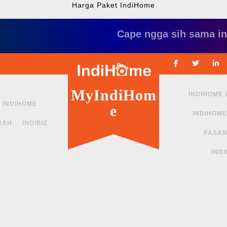
Harga Paket IndiHome
Cape ngga sih sama internet
Facebook
Twitte
MyIndiHom
INDIHOME
INDIHOME
e
INDIHOME
RAH
INDIBIZ
PASAN
IND