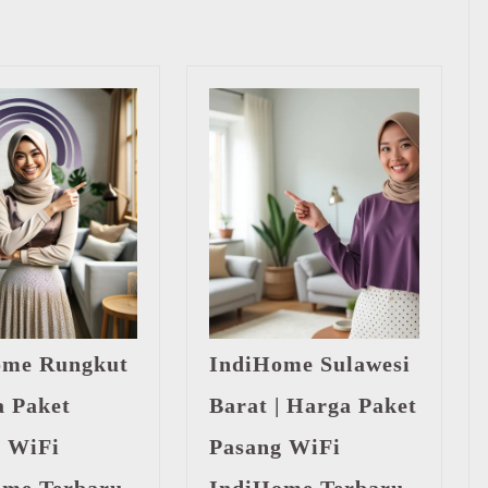
Next
post:
ome Rungkut
IndiHome Sulawesi
a Paket
Barat | Harga Paket
 WiFi
Pasang WiFi
IndiHome
IndiHo
ome Terbaru
IndiHome Terbaru