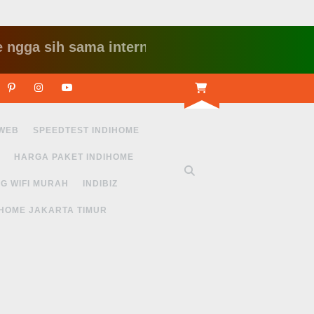
sih sama internet yang lambat gitu gitu aja dah
r
Linkedin
Pinterest
Instagram
Youtube
 WEB
SPEEDTEST INDIHOME
HARGA PAKET INDIHOME
G WIFI MURAH
INDIBIZ
IHOME JAKARTA TIMUR