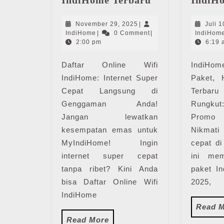
Online
Wifi
November
November 29, 2025
|
Juli 1
IndiHome
IndiHome
29,
IndiHome
|
0 Comment
|
IndiHom
|
2025
2:00 pm
6:19 
Harga
Daftar Online Wifi
Paket
IndiH
Pasang
IndiHome: Internet Super
Paket,
WiFi
Cepat Langsung di
Terbaru
IndiHome
Genggaman Anda!
Rungkut
Terbaru
Jangan lewatkan
Promo 
kesempatan emas untuk
Nikmati
MyIndiHome! Ingin
cepat di
internet super cepat
ini me
tanpa ribet? Kini Anda
paket I
bisa Daftar Online Wifi
2025,
IndiHome
Read 
Read
Read More