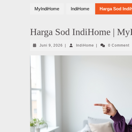
MyIndiHome
IndiHome
Harga Sod Indi
Harga Sod IndiHome | My
Juni
IndiHome
Juni 9, 2026
|
IndiHome
|
0 Comment
9,
2026