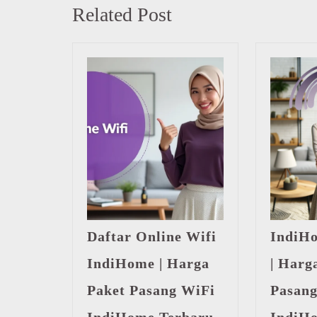
Previous
Related Post
post:
Daftar Online Wifi
IndiH
IndiHome | Harga
| Harg
Paket Pasang WiFi
Pasang
Daftar
IndiHome Terbaru
IndiH