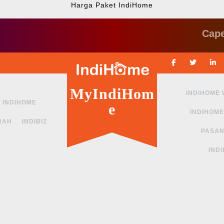
Harga Paket IndiHome
Cape ngga 
Facebook
Twitte
MyIndiHom
INDIHOME
INDIHOME
e
INDIHOME
RAH
INDIBIZ
PASAN
IND