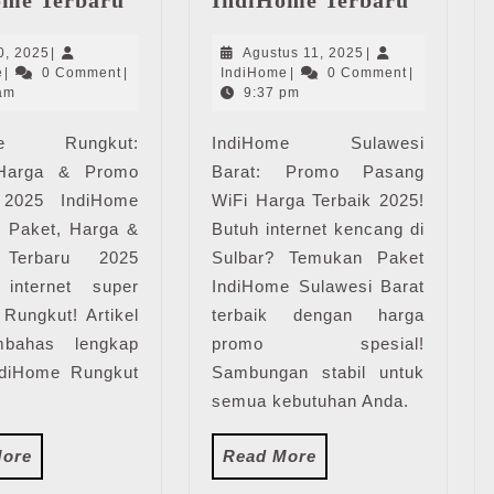
Rungkut
Sulawes
|
Barat
Juli
Agustus
0, 2025
|
Agustus 11, 2025
|
Harga
|
IndiHome
10,
IndiHome
11,
e
|
0 Comment
|
IndiHome
|
0 Comment
|
Paket
Harga
2025
2025
am
9:37 pm
Pasang
Paket
ome Rungkut:
WiFi
IndiHome Sulawesi
Pasang
IndiHome
WiFi
 Harga & Promo
Barat: Promo Pasang
Terbaru
IndiHo
 2025 IndiHome
WiFi Harga Terbaik 2025!
Terbaru
: Paket, Harga &
Butuh internet kencang di
Terbaru 2025
Sulbar? Temukan Paket
 internet super
IndiHome Sulawesi Barat
 Rungkut! Artikel
terbaik dengan harga
mbahas lengkap
promo spesial!
ndiHome Rungkut
Sambungan stabil untuk
semua kebutuhan Anda.
Read
Read
More
Read More
More
More