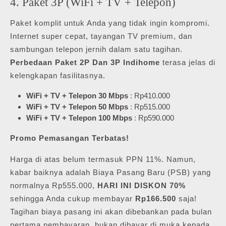
4. Paket 3P (WiFi + TV + Telepon)
Paket komplit untuk Anda yang tidak ingin kompromi.
Internet super cepat, tayangan TV premium, dan
sambungan telepon jernih dalam satu tagihan.
Perbedaan Paket 2P Dan 3P Indihome
terasa jelas di
kelengkapan fasilitasnya.
WiFi + TV + Telepon 30 Mbps
: Rp410.000
WiFi + TV + Telepon 50 Mbps
: Rp515.000
WiFi + TV + Telepon 100 Mbps
: Rp590.000
Promo Pemasangan Terbatas!
Harga di atas belum termasuk PPN 11%. Namun,
kabar baiknya adalah Biaya Pasang Baru (PSB) yang
normalnya Rp555.000,
HARI INI DISKON 70%
sehingga Anda cukup membayar
Rp166.500
saja!
Tagihan biaya pasang ini akan dibebankan pada bulan
pertama pembayaran, bukan dibayar di muka kepada