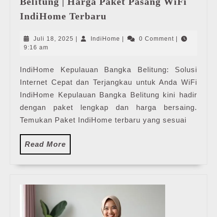
Belitung | Harga Paket Pasang WiFi
IndiHome
IndiHome Terbaru
Kepulauan
Bangka
Juli
IndiHome
Juli 18, 2025
|
IndiHome
|
0 Comment
|
Belitung
18,
9:16 am
2025
|
IndiHome Kepulauan Bangka Belitung: Solusi
Harga
Internet Cepat dan Terjangkau untuk Anda WiFi
Paket
Pasang
IndiHome Kepulauan Bangka Belitung kini hadir
WiFi
dengan paket lengkap dan harga bersaing.
IndiHome
Temukan Paket IndiHome terbaru yang sesuai
Terbaru
Read
Read More
More