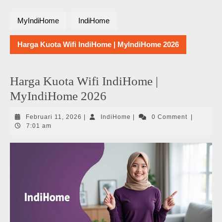
MyIndiHome
IndiHome
Harga Kuota Wifi IndiHome | MyIndiHome 2026
Harga Kuota Wifi IndiHome |
MyIndiHome 2026
Februari
IndiHome
Februari 11, 2026
|
IndiHome
|
0 Comment
|
11,
7:01 am
2026