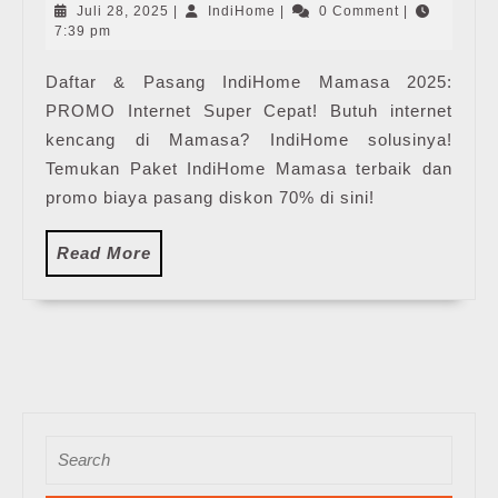
|
Juli
IndiHome
Juli 28, 2025
|
IndiHome
|
0 Comment
|
Harga
28,
7:39 pm
2025
Paket
Daftar & Pasang IndiHome Mamasa 2025:
Pasang
PROMO Internet Super Cepat! Butuh internet
WiFi
IndiHome
kencang di Mamasa? IndiHome solusinya!
Terbaru
Temukan Paket IndiHome Mamasa terbaik dan
promo biaya pasang diskon 70% di sini!
Read
Read More
More
Search
for: