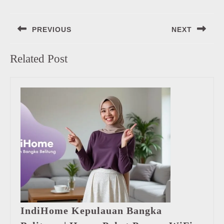
Navigasi
PREVIOUS
NEXT
pos
Previous
Next
Related Post
post:
post:
IndiHome Kepulauan Bangka