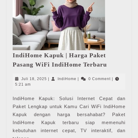
IndiHome Kapuk | Harga Paket
IndiHome
Pasang WiFi IndiHome Terbaru
Kapuk
|
Juli
IndiHome
Juli 18, 2025
|
IndiHome
|
0 Comment
|
Harga
18,
5:21 am
2025
Paket
IndiHome Kapuk: Solusi Internet Cepat dan
Pasang
Paket Lengkap untuk Kamu Cari WiFi IndiHome
WiFi
IndiHome
Kapuk dengan harga bersahabat? Paket
Terbaru
IndiHome Kapuk terbaru siap memenuhi
kebutuhan internet cepat, TV interaktif, dan