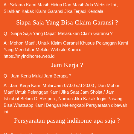
A : Selama Kami Masih Hidup Dan Masih Ada Website Ini ,
Silahkan Kakak Klaim Garansi Jika Terjadi Kendala
Siapa Saja Yang Bisa Claim Garansi ?
Q : Siapa Saja Yang Dapat Melakukan Claim Garansi ?
A : Mohon Maaf , Untuk Klaim Garansi Khusus Pelanggan Kami
Yang Mendaftar Melalui Website Kami di
https://myindihome.web.id
Jam Kerja ?
Q : Jam Kerja Mulai Jam Berapa ?
A : Jam Kerja Kami Mulai Jam 07:00 s/d 20:00 , Dan Mohon
Maaf Untuk Pelanggan Kami Jika Saat Jam Sholat / Jam
Istirahat Belum Di Respon , Namun Jika Kakak Ingin Pasang
Bisa Whatsapp Kami Dengan Melengkapi Persyaratan dibawah
ini
Persyaratan pasang indihome apa saja ?