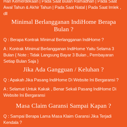
Hari Kemerdekaan | Pada Saat Bulan Ramadhan | Pada Saat
Awal Tahun & Akhir Tahun | Pada Saat Natal | Pada Saat Imlek ,
dll
Minimal Berlangganan IndiHome Berapa
Bulan ?
Q : Berapa Kontrak Minimal
Berlangganan IndiHome
?
A : Kontrak Minimal
Berlangganan IndiHome
Yaitu Selama 3
Bulan { Note : Tidak Langsung Bayar 3 Bulan , Pembayaran
Setiap Bulan Saja }
Jika Ada Gangguan / Keluhan ?
Q : Apakah Jika
Pasang IndiHome
Di
Website Ini
Bergaransi ?
A : Selamat Untuk Kakak , Benar Sekali
Pasang IndiHome
Di
Website Ini Bergaransi
Masa Claim Garansi Sampai Kapan ?
Q : Sampai Berapa Lama Masa Klaim Garansi Jika Terjadi
Kendala ?