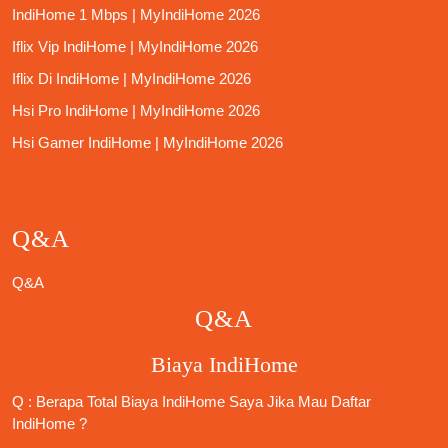
IndiHome 1 Mbps | MyIndiHome 2026
Iflix Vip IndiHome | MyIndiHome 2026
Iflix Di IndiHome | MyIndiHome 2026
Hsi Pro IndiHome | MyIndiHome 2026
Hsi Gamer IndiHome | MyIndiHome 2026
Q&A
Q&A
Q&A
Biaya IndiHome
Q : Berapa Total Biaya IndiHome Saya Jika Mau
Daftar
IndiHome
?