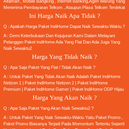
Alfamart , Mobile Bangking , Internet Banking,Agen Warung Yang
Menerima Pembayaran Telkom , Ataupun Plasa Telkom Terdekat
Ini Harga Naik Apa Tidak ?
Q : Apakah Harga Paket IndiHome Dapat Naik Sewaktu-Waktu ?
A : Demi Keterbukaan Dan Kejujuran Kami Dalam Melayani
Pelanggan Paket IndiHome Ada Yang Flat Dan Ada Juga Yang
Naik Sewaktu2
Harga Yang Tidak Naik ?
Q : Apa Saja Paket Yang Flat / Tidak Akan Naik ?
A : Untuk Paket Yang Tidak Akan Naik Adalah
Paket IndiHome
Netizen 1
|
Paket IndiHome Netizen 2
|
Paket IndiHome
Premium
|
Paket IndiHome Gamer
|
Paket IndiHome ODP Hijau
Harga Yang Akan Naik ?
Q : Apa Saja Paket Yang Akan Naik Sewaktu2 ?
A : Untuk Paket Yang Naik Sewaktu-Waktu Yaitu Paket Promo ,
Paket Promo Biasanya Terjadi Pada Momentum Tertentu Seperti