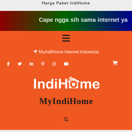
Harga Paket IndiHome
Cape ngga sih sama internet yang lam
Skip
Open
to
content
Button
MyIndiHome Internet Indonesia
Facebook
Twitter
Linkedin
Pinterest
Instagram
Youtube
MyIndiHome