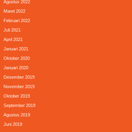
Agustus 2022
Maret 2022
Februari 2022
Juli 2021
April 2021
Januari 2021
Oktober 2020
Januari 2020
Desember 2019
November 2019
Oktober 2019
September 2019
Agustus 2019
Juni 2019