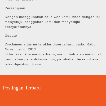
Persetujuan
Dengan menggunakan situs web kami, Anda dengan ini
menyetujui sanggahan kami dan menyetujui
persyaratannya.
Update
Disclaimer situs ini terakhir diperbaharui pada: Rabu,
November 6, 2019
· Haruskah kita memperbarui, mengubah atau membuat
perubahan pada dokumen ini, perubahan tersebut akan
jelas diposting di sini.
Postingan Terbaru