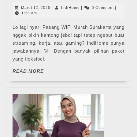
Murah
Maret
IndiHome
Maret 12, 2025
|
IndiHome
|
0 Comment
|
Surakarta
12,
1:26 am
2025
Lo lagi nyari Pasang WiFi Murah Surakarta yang
nggak bikin kantong jebol tapi tetep ngebut buat
streaming, kerja, atau gaming? IndiHome punya
jawabannya! 🚀 Dengan banyak pilihan paket
yang fleksibel,
READ
READ MORE
MORE