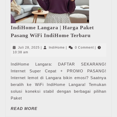
IndiHome Langara | Harga Paket
IndiHome
Pasang WiFi IndiHome Terbaru
Langara
|
Juli
IndiHome
Juli 28, 2025
|
IndiHome
|
0 Comment
|
Harga
28,
10:38 am
2025
Paket
IndiHome Langara: DAFTAR SEKARANG!
Pasang
Internet Super Cepat + PROMO PASANG!
WiFi
IndiHome
Internet lemot di Langara bikin emosi? Saatnya
Terbaru
beralih ke WiFi IndiHome Langara! Temukan
solusi koneksi stabil dengan berbagai pilihan
Paket
READ
READ MORE
MORE