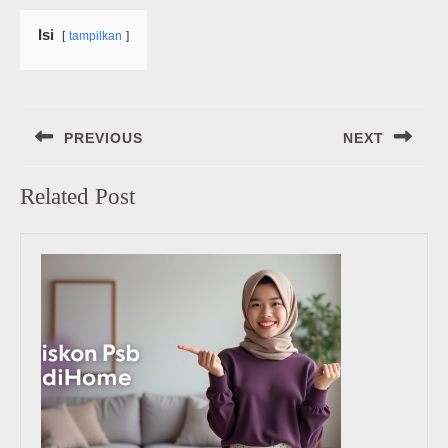
Isi
tampilkan
Navigasi
PREVIOUS
NEXT
pos
Previous
Next
Related Post
post:
post: