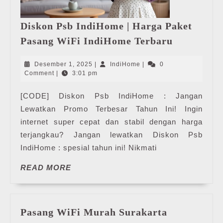
Diskon Psb IndiHome | Harga Paket
Diskon
Pasang WiFi IndiHome Terbaru
Psb
IndiHome
Desember
IndiHome
Desember 1, 2025
|
IndiHome
|
0
|
1,
Comment
|
3:01 pm
2025
Harga
[CODE] Diskon Psb IndiHome : Jangan
Paket
Lewatkan Promo Terbesar Tahun Ini! Ingin
Pasang
WiFi
internet super cepat dan stabil dengan harga
IndiHome
terjangkau? Jangan lewatkan Diskon Psb
Terbaru
IndiHome : spesial tahun ini! Nikmati
READ
READ MORE
MORE
Pasang
Pasang WiFi Murah Surakarta
WiFi