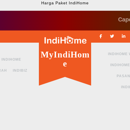
Harga Paket IndiHome
Cape ngga
Facebook
Twitte
MyIndiHom
INDIHOME
INDIHOME
e
INDIHOME
RAH
INDIBIZ
PASAN
IND