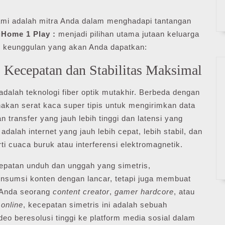
ami adalah mitra Anda dalam menghadapi tantangan
iHome 1 Play :
menjadi pilihan utama jutaan keluarga
tas keunggulan yang akan Anda dapatkan:
: Kecepatan dan Stabilitas Maksimal
adalah teknologi fiber optik mutakhir. Berbeda dengan
nakan serat kaca super tipis untuk mengirimkan data
ransfer yang jauh lebih tinggi dan latensi yang
dalah internet yang jauh lebih cepat, lebih stabil, dan
ti cuaca buruk atau interferensi elektromagnetik.
epatan unduh dan unggah yang simetris,
sumsi konten dengan lancar, tetapi juga membuat
 Anda seorang
content creator
,
gamer hardcore
, atau
i
online
, kecepatan simetris ini adalah sebuah
o beresolusi tinggi ke platform media sosial dalam