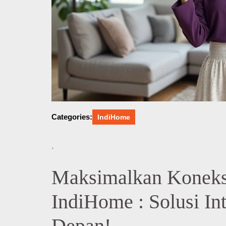
Categories:
IndiHome
`
Maksimalkan Koneks
IndiHome : Solusi In
Depan!