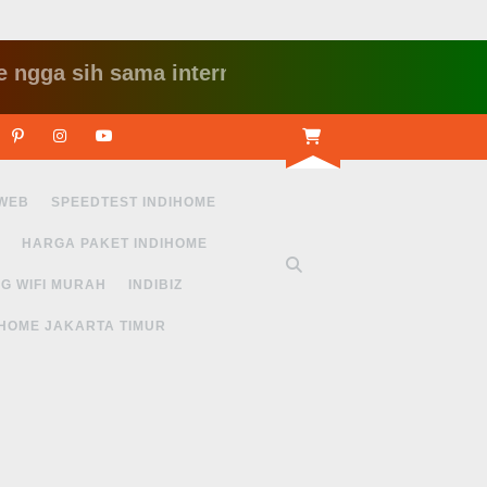
 sih sama internet yang lambat gitu gitu aja dah
r
Linkedin
Pinterest
Instagram
Youtube
 WEB
SPEEDTEST INDIHOME
HARGA PAKET INDIHOME
G WIFI MURAH
INDIBIZ
IHOME JAKARTA TIMUR