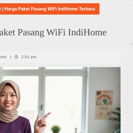
e | Harga Paket Pasang WiFi IndiHome Terbaru
Paket Pasang WiFi IndiHome
ment
|
2:01 pm