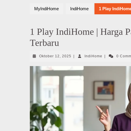
MyIndiHome
IndiHome
1 Play IndiHom
1 Play IndiHome | Harga 
Terbaru
Oktober
IndiHome
Oktober 12, 2025
|
IndiHome
|
0 Com
12,
2025