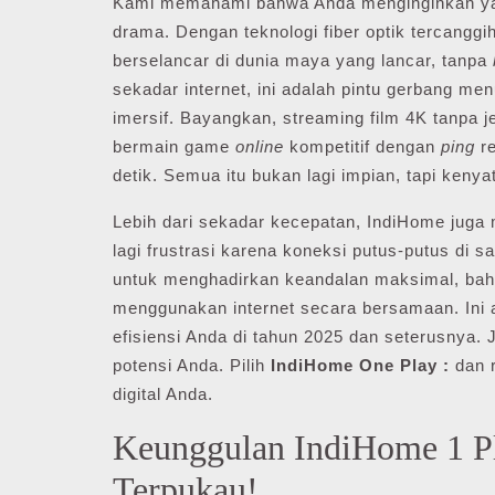
Kami memahami bahwa Anda menginginkan yang 
drama. Dengan teknologi fiber optik tercanggi
berselancar di dunia maya yang lancar, tanpa
sekadar internet, ini adalah pintu gerbang me
imersif. Bayangkan, streaming film 4K tanpa je
bermain game
online
kompetitif dengan
ping
re
detik. Semua itu bukan lagi impian, tapi ken
Lebih dari sekadar kecepatan, IndiHome juga m
lagi frustrasi karena koneksi putus-putus di sa
untuk menghadirkan keandalan maksimal, bah
menggunakan internet secara bersamaan. Ini 
efisiensi Anda di tahun 2025 dan seterusnya.
potensi Anda. Pilih
IndiHome One Play :
dan r
digital Anda.
Keunggulan IndiHome 1 P
Terpukau!