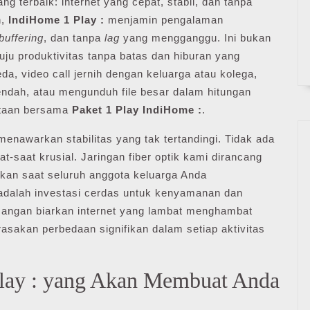
terbaik: internet yang cepat, stabil, dan tanpa
h,
IndiHome 1 Play :
menjamin pengalaman
buffering
, dan tanpa
lag
yang mengganggu. Ini bukan
nuju produktivitas tanpa batas dan hiburan yang
da, video call jernih dengan keluarga atau kolega,
ndah, atau mengunduh file besar dalam hitungan
yataan bersama
Paket 1 Play IndiHome :
.
enawarkan stabilitas yang tak tertandingi. Tidak ada
at-saat krusial. Jaringan fiber optik kami dirancang
kan saat seluruh anggota keluarga Anda
adalah investasi cerdas untuk kenyamanan dan
 Jangan biarkan internet yang lambat menghambat
asakan perbedaan signifikan dalam setiap aktivitas
lay : yang Akan Membuat Anda