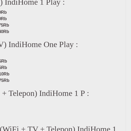
y) IndiHome 1 Play :
0Rb
0Rb
75Rb
40Rb
TV) IndiHome One Play :
5Rb
5Rb
10Rb
75Rb
i + Telepon) IndiHome 1 P :
n (WiFi + TV + Telepon) IndiHome 1