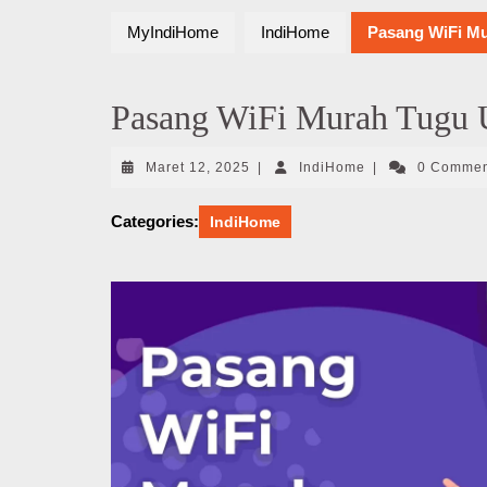
MyIndiHome
IndiHome
Pasang WiFi Mu
Pasang WiFi Murah Tugu 
Maret
IndiHome
Maret 12, 2025
|
IndiHome
|
0 Comme
12,
2025
Categories:
IndiHome