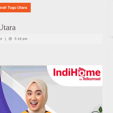
rah Tugu Utara
Utara
nt
|
5:16 pm