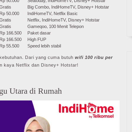
Rp 50.000
Seatoday, IndiHomeTV, Disney+ Hotstar
Gratis
Big Combo, IndiHomeTV, Disney+ Hotstar
Rp 50.000
IndiHomeTV, Netflix Basic
Gratis
Netflix, IndiHomeTV, Disney+ Hotstar
Gratis
Gameqoo, 100 Menit Telepon
Rp 166.500
Paket dasar
Rp 166.500
High FUP
Rp 55.500
Speed lebih stabil
ai kebutuhan. Dari yang cuma butuh
wifi 100 ribu per
n kaya Netflix dan Disney+ Hotstar!
gu Utara di Rumah