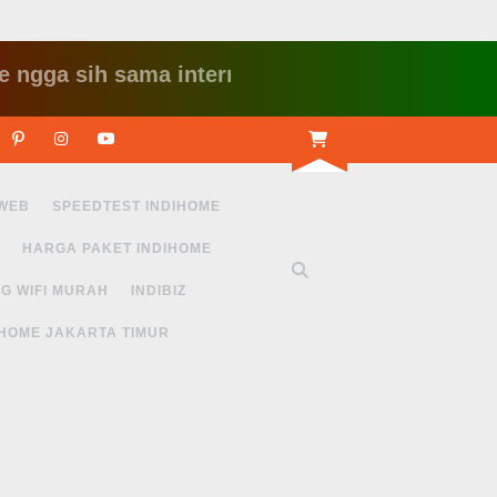
sih sama internet yang lambat gitu gitu aja dah
r
Linkedin
Pinterest
Instagram
Youtube
 WEB
SPEEDTEST INDIHOME
HARGA PAKET INDIHOME
G WIFI MURAH
INDIBIZ
IHOME JAKARTA TIMUR