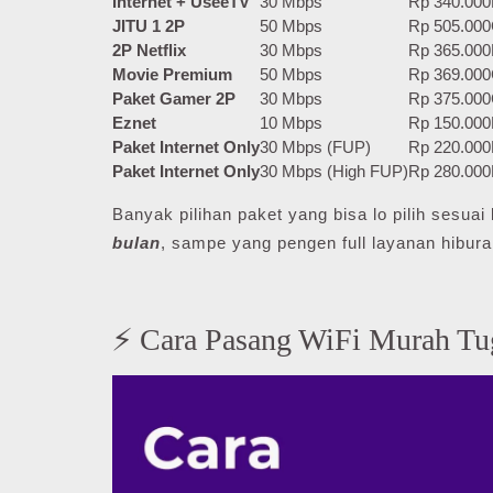
Internet + UseeTV
30 Mbps
Rp 340.000
JITU 1 2P
50 Mbps
Rp 505.000
2P Netflix
30 Mbps
Rp 365.000
Movie Premium
50 Mbps
Rp 369.000
Paket Gamer 2P
30 Mbps
Rp 375.000
Eznet
10 Mbps
Rp 150.000
Paket Internet Only
30 Mbps (FUP)
Rp 220.000
Paket Internet Only
30 Mbps (High FUP)
Rp 280.000
Banyak pilihan paket yang bisa lo pilih sesu
bulan
, sampe yang pengen full layanan hibura
⚡ Cara Pasang WiFi Murah Tu