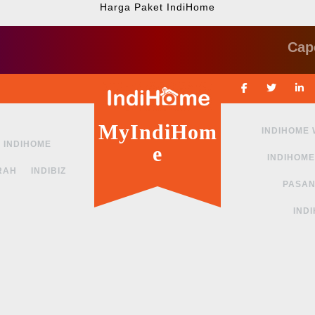
Harga Paket IndiHome
Cape ngga 
Facebook
Twitte
MyIndiHom
INDIHOME
INDIHOME
e
INDIHOME
RAH
INDIBIZ
PASAN
IND