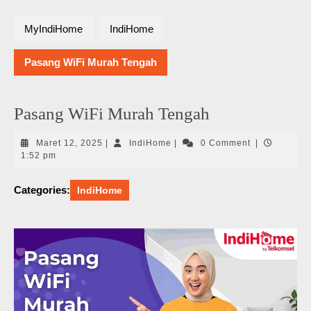
MyIndiHome
IndiHome
Pasang WiFi Murah Tengah
Pasang WiFi Murah Tengah
Maret
IndiHome
Maret 12, 2025
|
IndiHome
|
0 Comment
|
12,
1:52 pm
2025
Categories:
IndiHome