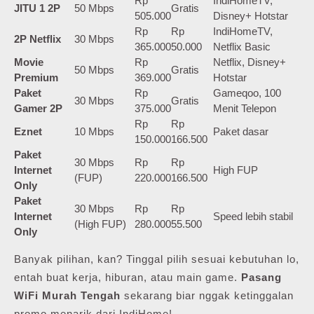
Rp
IndiHomeTV,
JITU 1 2P
50 Mbps
Gratis
505.000
Disney+ Hotstar
Rp
Rp
IndiHomeTV,
2P Netflix
30 Mbps
365.000
50.000
Netflix Basic
Movie
Rp
Netflix, Disney+
50 Mbps
Gratis
Premium
369.000
Hotstar
Paket
Rp
Gameqoo, 100
30 Mbps
Gratis
Gamer 2P
375.000
Menit Telepon
Rp
Rp
Eznet
10 Mbps
Paket dasar
150.000
166.500
Paket
30 Mbps
Rp
Rp
Internet
High FUP
(FUP)
220.000
166.500
Only
Paket
30 Mbps
Rp
Rp
Internet
Speed lebih stabil
(High FUP)
280.000
55.500
Only
Banyak pilihan, kan? Tinggal pilih sesuai kebutuhan lo,
entah buat kerja, hiburan, atau main game.
Pasang
WiFi Murah Tengah
sekarang biar nggak ketinggalan
promo menarik dari IndiHome!