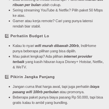
ribuan per bulan
udah cukup.
Sering streaming YouTube & Netflix? Pilih paket 50 Mbps
ke atas.
Gamer atau kerja remote? Cari yang punya latensi
rendah biar stabil.
2️⃣
Perhatiin Budget Lo
Kalau lo nyari
wifi murah dibawah 200rb
, IndiHome
punya beberapa pilihan yang bisa dipilih.
Mau paket lengkap? Ada pilihan
internet provider
terbaik
yang kasih hiburan kaya Disney+ Hotstar, Netflix,
& WeTV.
3️⃣
Pikirin Jangka Panjang
Jangan cuma lihat harga awal, tapi juga perhatiin
biaya
pasang wifi 100rb perbulan
atau promonya.
Beberapa paket punya biaya pasang Rp 50.000, tapi bisa
gratis kalau lo ambil yang bundling.