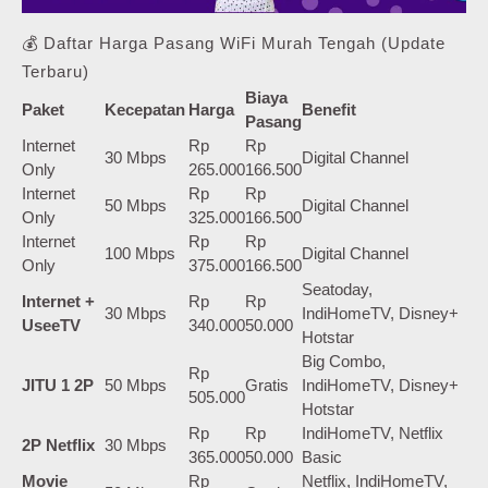
💰 Daftar Harga Pasang WiFi Murah Tengah (Update
Terbaru)
Biaya
Paket
Kecepatan
Harga
Benefit
Pasang
Internet
Rp
Rp
30 Mbps
Digital Channel
Only
265.000
166.500
Internet
Rp
Rp
50 Mbps
Digital Channel
Only
325.000
166.500
Internet
Rp
Rp
100 Mbps
Digital Channel
Only
375.000
166.500
Seatoday,
Internet +
Rp
Rp
30 Mbps
IndiHomeTV, Disney+
UseeTV
340.000
50.000
Hotstar
Big Combo,
Rp
JITU 1 2P
50 Mbps
Gratis
IndiHomeTV, Disney+
505.000
Hotstar
Rp
Rp
IndiHomeTV, Netflix
2P Netflix
30 Mbps
365.000
50.000
Basic
Movie
Rp
Netflix, IndiHomeTV,