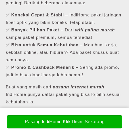
penting! Berikut beberapa alasannya:
✅
Koneksi Cepat & Stabil
– IndiHome pakai jaringan
fiber optik yang bikin koneksi tetap stabil.
✅
Banyak Pilihan Paket
– Dari
wifi paling murah
sampai paket premium, semua tersedia!
✅
Bisa untuk Semua Kebutuhan
– Mau buat kerja,
sekolah online, atau hiburan? Ada paket khusus buat
semuanya.
✅
Promo & Cashback Menarik
– Sering ada promo,
jadi lo bisa dapet harga lebih hemat!
Buat yang masih cari
pasang internet murah
,
IndiHome punya daftar paket yang bisa lo pilih sesuai
kebutuhan lo.
Pasang IndiHome Klik Disini Sekarang
💰 Daftar Harga Paket Pasang WiFi Murah