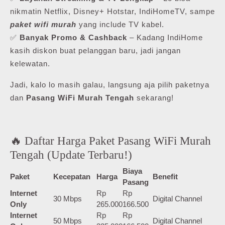
nikmatin Netflix, Disney+ Hotstar, IndiHomeTV, sampe
paket wifi murah
yang include TV kabel.
✅
Banyak Promo & Cashback
– Kadang IndiHome
kasih diskon buat pelanggan baru, jadi jangan
kelewatan.
Jadi, kalo lo masih galau, langsung aja pilih paketnya
dan
Pasang WiFi Murah Tengah
sekarang!
🔥 Daftar Harga Paket Pasang WiFi Murah
Tengah (Update Terbaru!)
Biaya
Paket
Kecepatan
Harga
Benefit
Pasang
Internet
Rp
Rp
30 Mbps
Digital Channel
Only
265.000
166.500
Internet
Rp
Rp
50 Mbps
Digital Channel