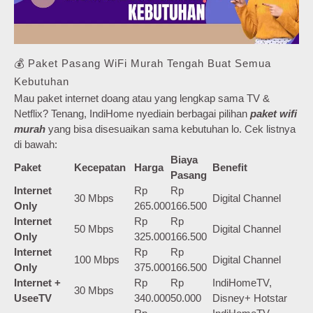
💰 Paket Pasang WiFi Murah Tengah Buat Semua
Kebutuhan
Mau paket internet doang atau yang lengkap sama TV &
Netflix? Tenang, IndiHome nyediain berbagai pilihan
paket wifi
murah
yang bisa disesuaikan sama kebutuhan lo. Cek listnya
di bawah:
Biaya
Paket
Kecepatan
Harga
Benefit
Pasang
Internet
Rp
Rp
30 Mbps
Digital Channel
Only
265.000
166.500
Internet
Rp
Rp
50 Mbps
Digital Channel
Only
325.000
166.500
Internet
Rp
Rp
100 Mbps
Digital Channel
Only
375.000
166.500
Internet +
Rp
Rp
IndiHomeTV,
30 Mbps
UseeTV
340.000
50.000
Disney+ Hotstar