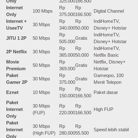
Only
325.000
166.500
Internet
Rp
Rp
100 Mbps
Digital Channel
Only
375.000
166.500
Internet +
Rp
Rp
IndiHomeTV,
30 Mbps
UseeTV
340.000
50.000
Disney+ Hotstar
Rp
IndiHomeTV,
JITU 1 2P
50 Mbps
Gratis
505.000
Disney+ Hotstar
Rp
Rp
IndiHomeTV,
2P Netflix
30 Mbps
365.000
50.000
Netflix Basic
Movie
Rp
Netflix, Disney+
50 Mbps
Gratis
Premium
369.000
Hotstar
Paket
Rp
Gameqoo, 100
30 Mbps
Gratis
Gamer 2P
375.000
Menit Telepon
Rp
Rp
Eznet
10 Mbps
Paket dasar
150.000
166.500
Paket
30 Mbps
Rp
Rp
Internet
High FUP
(FUP)
220.000
166.500
Only
Paket
30 Mbps
Rp
Rp
Internet
Speed lebih stabil
(High FUP)
280.000
55.500
Only