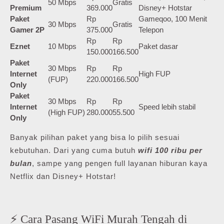
50 Mbps
Gratis
Premium
369.000
Disney+ Hotstar
Paket
Rp
Gameqoo, 100 Menit
30 Mbps
Gratis
Gamer 2P
375.000
Telepon
Rp
Rp
Eznet
10 Mbps
Paket dasar
150.000
166.500
Paket
30 Mbps
Rp
Rp
Internet
High FUP
(FUP)
220.000
166.500
Only
Paket
30 Mbps
Rp
Rp
Internet
Speed lebih stabil
(High FUP)
280.000
55.500
Only
Banyak pilihan paket yang bisa lo pilih sesuai
kebutuhan. Dari yang cuma butuh
wifi 100 ribu per
bulan
, sampe yang pengen full layanan hiburan kaya
Netflix dan Disney+ Hotstar!
⚡ Cara Pasang WiFi Murah Tengah di