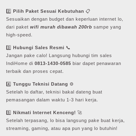
2️⃣
Pilih Paket Sesuai Kebutuhan
📋
Sesuaikan dengan budget dan keperluan internet lo,
dari paket
wifi murah dibawah 200rb
sampe yang
high-speed.
3️⃣
Hubungi Sales Resmi
📞
Jangan pake calo! Langsung hubungi tim sales
IndiHome di
0813-1430-0585
biar dapet penawaran
terbaik dan proses cepat.
4️⃣
Tunggu Teknisi Datang
⚙️
Setelah lo daftar, teknisi bakal dateng buat
pemasangan dalam waktu 1-3 hari kerja.
5️⃣
Nikmati Internet Kenceng!
🚀
Setelah terpasang, lo bisa langsung pake buat kerja,
streaming, gaming, atau apa pun yang lo butuhin!