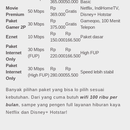
365.000
50.000
Basic
Movie
Rp
Netflix, IndiHomeTV,
50 Mbps
Gratis
Premium
369.000
Disney+ Hotstar
Paket
Rp
Gameqoo, 100 Menit
30 Mbps
Gratis
Gamer 2P
375.000
Telepon
Rp
Rp
Eznet
10 Mbps
Paket dasar
150.000
166.500
Paket
30 Mbps
Rp
Rp
Internet
High FUP
(FUP)
220.000
166.500
Only
Paket
30 Mbps
Rp
Rp
Internet
Speed lebih stabil
(High FUP)
280.000
55.500
Only
Banyak pilihan paket yang bisa lo pilih sesuai
kebutuhan. Dari yang cuma butuh
wifi 100 ribu per
bulan
, sampe yang pengen full layanan hiburan kaya
Netflix dan Disney+ Hotstar!