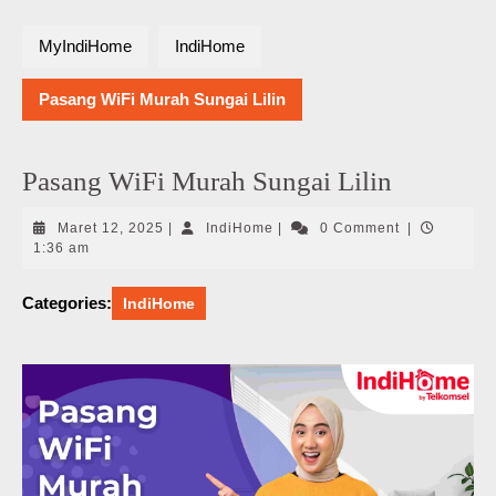
MyIndiHome
IndiHome
Pasang WiFi Murah Sungai Lilin
Pasang WiFi Murah Sungai Lilin
Maret
IndiHome
Maret 12, 2025
|
IndiHome
|
0 Comment
|
12,
1:36 am
2025
Categories:
IndiHome