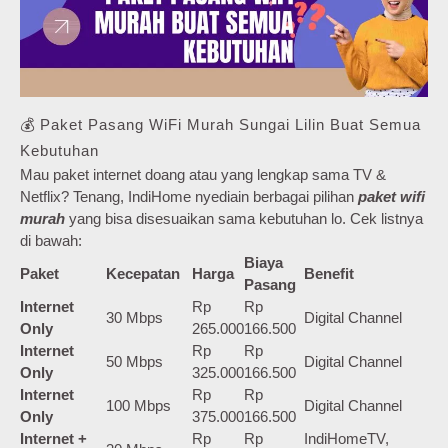
💰 Paket Pasang WiFi Murah Sungai Lilin Buat Semua
Kebutuhan
Mau paket internet doang atau yang lengkap sama TV &
Netflix? Tenang, IndiHome nyediain berbagai pilihan
paket wifi
murah
yang bisa disesuaikan sama kebutuhan lo. Cek listnya
di bawah:
Biaya
Paket
Kecepatan
Harga
Benefit
Pasang
Internet
Rp
Rp
30 Mbps
Digital Channel
Only
265.000
166.500
Internet
Rp
Rp
50 Mbps
Digital Channel
Only
325.000
166.500
Internet
Rp
Rp
100 Mbps
Digital Channel
Only
375.000
166.500
Internet +
Rp
Rp
IndiHomeTV,