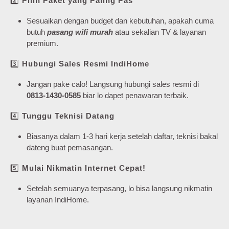
2️⃣
Pilih Paket yang Paling Pas
Sesuaikan dengan budget dan kebutuhan, apakah cuma
butuh
pasang wifi murah
atau sekalian TV & layanan
premium.
3️⃣
Hubungi Sales Resmi IndiHome
Jangan pake calo! Langsung hubungi sales resmi di
0813-1430-0585
biar lo dapet penawaran terbaik.
4️⃣
Tunggu Teknisi Datang
Biasanya dalam 1-3 hari kerja setelah daftar, teknisi bakal
dateng buat pemasangan.
5️⃣
Mulai Nikmatin Internet Cepat!
Setelah semuanya terpasang, lo bisa langsung nikmatin
layanan IndiHome.