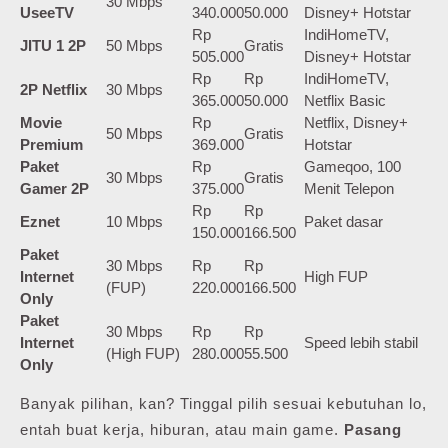
30 Mbps
UseeTV
340.000
50.000
Disney+ Hotstar
Rp
IndiHomeTV,
JITU 1 2P
50 Mbps
Gratis
505.000
Disney+ Hotstar
Rp
Rp
IndiHomeTV,
2P Netflix
30 Mbps
365.000
50.000
Netflix Basic
Movie
Rp
Netflix, Disney+
50 Mbps
Gratis
Premium
369.000
Hotstar
Paket
Rp
Gameqoo, 100
30 Mbps
Gratis
Gamer 2P
375.000
Menit Telepon
Rp
Rp
Eznet
10 Mbps
Paket dasar
150.000
166.500
Paket
30 Mbps
Rp
Rp
Internet
High FUP
(FUP)
220.000
166.500
Only
Paket
30 Mbps
Rp
Rp
Internet
Speed lebih stabil
(High FUP)
280.000
55.500
Only
Banyak pilihan, kan? Tinggal pilih sesuai kebutuhan lo,
entah buat kerja, hiburan, atau main game.
Pasang