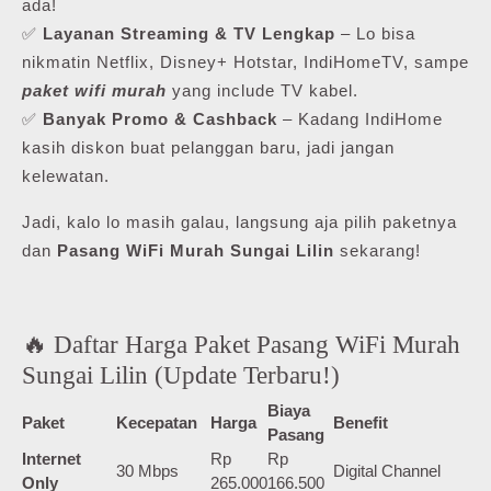
ada!
✅
Layanan Streaming & TV Lengkap
– Lo bisa
nikmatin Netflix, Disney+ Hotstar, IndiHomeTV, sampe
paket wifi murah
yang include TV kabel.
✅
Banyak Promo & Cashback
– Kadang IndiHome
kasih diskon buat pelanggan baru, jadi jangan
kelewatan.
Jadi, kalo lo masih galau, langsung aja pilih paketnya
dan
Pasang WiFi Murah Sungai Lilin
sekarang!
🔥 Daftar Harga Paket Pasang WiFi Murah
Sungai Lilin (Update Terbaru!)
Biaya
Paket
Kecepatan
Harga
Benefit
Pasang
Internet
Rp
Rp
30 Mbps
Digital Channel
Only
265.000
166.500