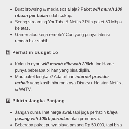
Buat browsing & media sosial aja? Paket
wifi murah 100
ribuan per bulan
udah cukup.
Sering streaming YouTube & Netflix? Pilih paket 50 Mbps
ke atas.
Gamer atau kerja remote? Cari yang punya latensi
rendah biar stabil.
2️⃣
Perhatiin Budget Lo
Kalau lo nyari
wifi murah dibawah 200rb
, IndiHome
punya beberapa pilihan yang bisa dipilih.
Mau paket lengkap? Ada pilihan
internet provider
terbaik
yang kasih hiburan kaya Disney+ Hotstar, Netflix,
& WeTV.
3️⃣
Pikirin Jangka Panjang
Jangan cuma lihat harga awal, tapi juga perhatiin
biaya
pasang wifi 100rb perbulan
atau promonya.
Beberapa paket punya biaya pasang Rp 50.000, tapi bisa