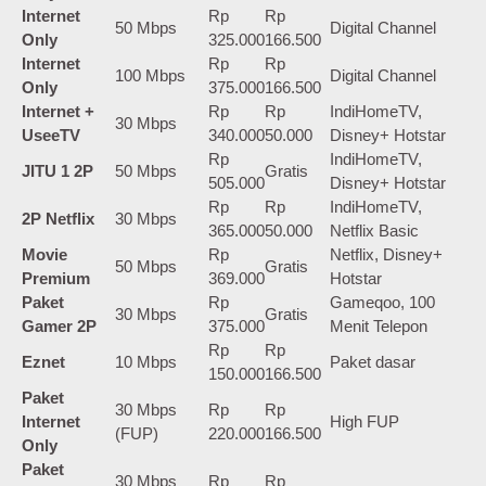
Internet
Rp
Rp
50 Mbps
Digital Channel
Only
325.000
166.500
Internet
Rp
Rp
100 Mbps
Digital Channel
Only
375.000
166.500
Internet +
Rp
Rp
IndiHomeTV,
30 Mbps
UseeTV
340.000
50.000
Disney+ Hotstar
Rp
IndiHomeTV,
JITU 1 2P
50 Mbps
Gratis
505.000
Disney+ Hotstar
Rp
Rp
IndiHomeTV,
2P Netflix
30 Mbps
365.000
50.000
Netflix Basic
Movie
Rp
Netflix, Disney+
50 Mbps
Gratis
Premium
369.000
Hotstar
Paket
Rp
Gameqoo, 100
30 Mbps
Gratis
Gamer 2P
375.000
Menit Telepon
Rp
Rp
Eznet
10 Mbps
Paket dasar
150.000
166.500
Paket
30 Mbps
Rp
Rp
Internet
High FUP
(FUP)
220.000
166.500
Only
Paket
30 Mbps
Rp
Rp