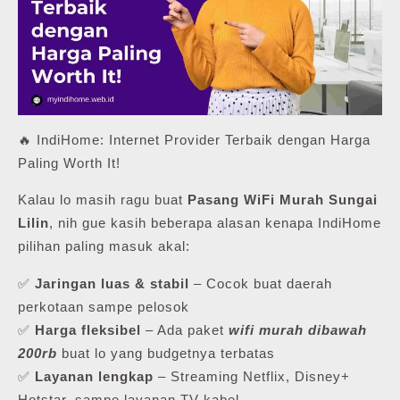
🔥 IndiHome: Internet Provider Terbaik dengan Harga
Paling Worth It!
Kalau lo masih ragu buat
Pasang WiFi Murah Sungai
Lilin
, nih gue kasih beberapa alasan kenapa IndiHome
pilihan paling masuk akal:
✅
Jaringan luas & stabil
– Cocok buat daerah
perkotaan sampe pelosok
✅
Harga fleksibel
– Ada paket
wifi murah dibawah
200rb
buat lo yang budgetnya terbatas
✅
Layanan lengkap
– Streaming Netflix, Disney+
Hotstar, sampe layanan TV kabel