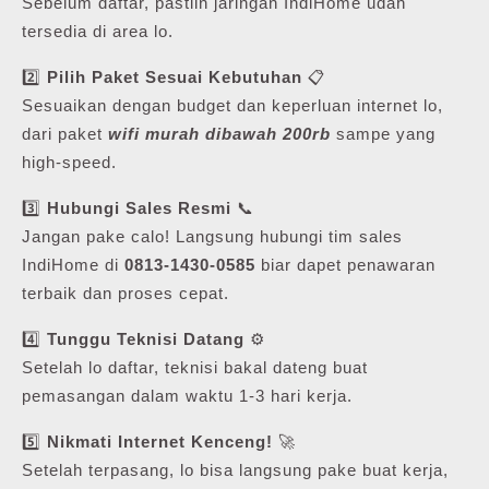
Sebelum daftar, pastiin jaringan IndiHome udah
tersedia di area lo.
2️⃣
Pilih Paket Sesuai Kebutuhan
📋
Sesuaikan dengan budget dan keperluan internet lo,
dari paket
wifi murah dibawah 200rb
sampe yang
high-speed.
3️⃣
Hubungi Sales Resmi
📞
Jangan pake calo! Langsung hubungi tim sales
IndiHome di
0813-1430-0585
biar dapet penawaran
terbaik dan proses cepat.
4️⃣
Tunggu Teknisi Datang
⚙️
Setelah lo daftar, teknisi bakal dateng buat
pemasangan dalam waktu 1-3 hari kerja.
5️⃣
Nikmati Internet Kenceng!
🚀
Setelah terpasang, lo bisa langsung pake buat kerja,