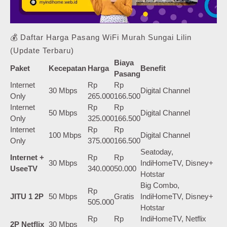
💰 Daftar Harga Pasang WiFi Murah Sungai Lilin
(Update Terbaru)
Biaya
Paket
Kecepatan
Harga
Benefit
Pasang
Internet
Rp
Rp
30 Mbps
Digital Channel
Only
265.000
166.500
Internet
Rp
Rp
50 Mbps
Digital Channel
Only
325.000
166.500
Internet
Rp
Rp
100 Mbps
Digital Channel
Only
375.000
166.500
Seatoday,
Internet +
Rp
Rp
30 Mbps
IndiHomeTV, Disney+
UseeTV
340.000
50.000
Hotstar
Big Combo,
Rp
JITU 1 2P
50 Mbps
Gratis
IndiHomeTV, Disney+
505.000
Hotstar
Rp
Rp
IndiHomeTV, Netflix
2P Netflix
30 Mbps