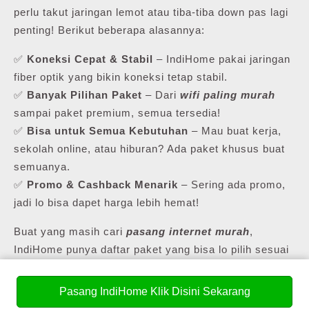
perlu takut jaringan lemot atau tiba-tiba down pas lagi
penting! Berikut beberapa alasannya:
✅
Koneksi Cepat & Stabil
– IndiHome pakai jaringan
fiber optik yang bikin koneksi tetap stabil.
✅
Banyak Pilihan Paket
– Dari
wifi paling murah
sampai paket premium, semua tersedia!
✅
Bisa untuk Semua Kebutuhan
– Mau buat kerja,
sekolah online, atau hiburan? Ada paket khusus buat
semuanya.
✅
Promo & Cashback Menarik
– Sering ada promo,
jadi lo bisa dapet harga lebih hemat!
Buat yang masih cari
pasang internet murah
,
IndiHome punya daftar paket yang bisa lo pilih sesuai
kebutuhan lo.
Pasang IndiHome Klik Disini Sekarang