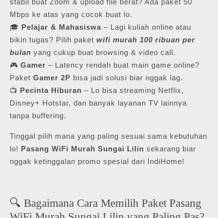
stabil buat Zoom & upload file berat? Ada paket 50
Mbps ke atas yang cocok buat lo.
🎓
Pelajar & Mahasiswa
– Lagi kuliah online atau
bikin tugas? Pilih paket
wifi murah 100 ribuan per
bulan
yang cukup buat browsing & video call.
🎮
Gamer
– Latency rendah buat main game online?
Paket
Gamer 2P
bisa jadi solusi biar nggak lag.
📺
Pecinta Hiburan
– Lo bisa streaming Netflix,
Disney+ Hotstar, dan banyak layanan TV lainnya
tanpa buffering.
Tinggal pilih mana yang paling sesuai sama kebutuhan
lo!
Pasang WiFi Murah Sungai Lilin
sekarang biar
nggak ketinggalan promo spesial dari IndiHome!
🔍 Bagaimana Cara Memilih Paket Pasang
WiFi Murah Sungai Lilin yang Paling Pas?