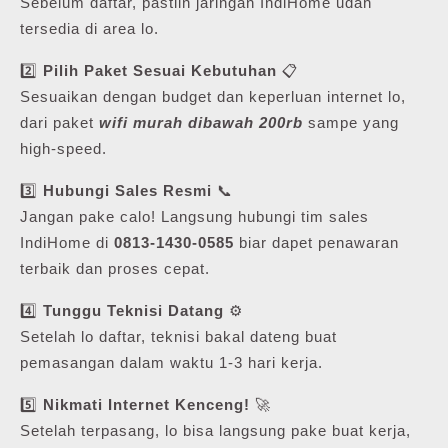
Sebelum daftar, pastiin jaringan IndiHome udah
tersedia di area lo.
2️⃣
Pilih Paket Sesuai Kebutuhan
📋
Sesuaikan dengan budget dan keperluan internet lo,
dari paket
wifi murah dibawah 200rb
sampe yang
high-speed.
3️⃣
Hubungi Sales Resmi
📞
Jangan pake calo! Langsung hubungi tim sales
IndiHome di
0813-1430-0585
biar dapet penawaran
terbaik dan proses cepat.
4️⃣
Tunggu Teknisi Datang
⚙️
Setelah lo daftar, teknisi bakal dateng buat
pemasangan dalam waktu 1-3 hari kerja.
5️⃣
Nikmati Internet Kenceng!
🚀
Setelah terpasang, lo bisa langsung pake buat kerja,