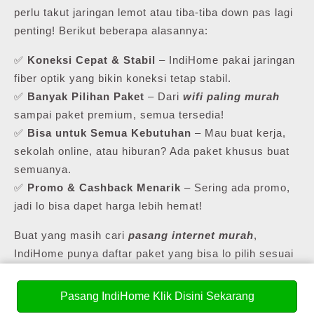
perlu takut jaringan lemot atau tiba-tiba down pas lagi
penting! Berikut beberapa alasannya:
✅
Koneksi Cepat & Stabil
– IndiHome pakai jaringan
fiber optik yang bikin koneksi tetap stabil.
✅
Banyak Pilihan Paket
– Dari
wifi paling murah
sampai paket premium, semua tersedia!
✅
Bisa untuk Semua Kebutuhan
– Mau buat kerja,
sekolah online, atau hiburan? Ada paket khusus buat
semuanya.
✅
Promo & Cashback Menarik
– Sering ada promo,
jadi lo bisa dapet harga lebih hemat!
Buat yang masih cari
pasang internet murah
,
IndiHome punya daftar paket yang bisa lo pilih sesuai
kebutuhan lo.
Pasang IndiHome Klik Disini Sekarang