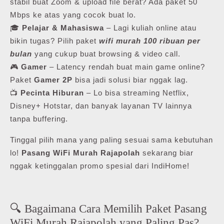
stabil buat Zoom & upload file berat? Ada paket 50
Mbps ke atas yang cocok buat lo.
🎓
Pelajar & Mahasiswa
– Lagi kuliah online atau
bikin tugas? Pilih paket
wifi murah 100 ribuan per
bulan
yang cukup buat browsing & video call.
🎮
Gamer
– Latency rendah buat main game online?
Paket
Gamer 2P
bisa jadi solusi biar nggak lag.
📺
Pecinta Hiburan
– Lo bisa streaming Netflix,
Disney+ Hotstar, dan banyak layanan TV lainnya
tanpa buffering.
Tinggal pilih mana yang paling sesuai sama kebutuhan
lo!
Pasang WiFi Murah Rajapolah
sekarang biar
nggak ketinggalan promo spesial dari IndiHome!
🔍 Bagaimana Cara Memilih Paket Pasang
WiFi Murah Rajapolah yang Paling Pas?