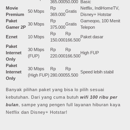
365.000
50.000
Basic
Movie
Rp
Netflix, IndiHomeTV,
50 Mbps
Gratis
Premium
369.000
Disney+ Hotstar
Paket
Rp
Gameqoo, 100 Menit
30 Mbps
Gratis
Gamer 2P
375.000
Telepon
Rp
Rp
Eznet
10 Mbps
Paket dasar
150.000
166.500
Paket
30 Mbps
Rp
Rp
Internet
High FUP
(FUP)
220.000
166.500
Only
Paket
30 Mbps
Rp
Rp
Internet
Speed lebih stabil
(High FUP)
280.000
55.500
Only
Banyak pilihan paket yang bisa lo pilih sesuai
kebutuhan. Dari yang cuma butuh
wifi 100 ribu per
bulan
, sampe yang pengen full layanan hiburan kaya
Netflix dan Disney+ Hotstar!