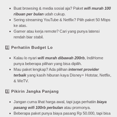
Buat browsing & media sosial aja? Paket
wifi murah 100
ribuan per bulan
udah cukup.
Sering streaming YouTube & Netflix? Pilih paket 50 Mbps
ke atas.
Gamer atau kerja remote? Cari yang punya latensi
rendah biar stabil.
2️⃣
Perhatiin Budget Lo
Kalau lo nyari
wifi murah dibawah 200rb
, IndiHome
punya beberapa pilihan yang bisa dipilih.
Mau paket lengkap? Ada pilihan
internet provider
terbaik
yang kasih hiburan kaya Disney+ Hotstar, Netflix,
& WeTV.
3️⃣
Pikirin Jangka Panjang
Jangan cuma lihat harga awal, tapi juga perhatiin
biaya
pasang wifi 100rb perbulan
atau promonya.
Beberapa paket punya biaya pasang Rp 50.000, tapi bisa