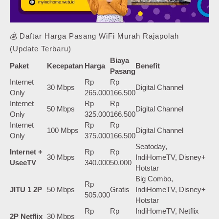
💰 Daftar Harga Pasang WiFi Murah Rajapolah
(Update Terbaru)
Biaya
Paket
Kecepatan
Harga
Benefit
Pasang
Internet
Rp
Rp
30 Mbps
Digital Channel
Only
265.000
166.500
Internet
Rp
Rp
50 Mbps
Digital Channel
Only
325.000
166.500
Internet
Rp
Rp
100 Mbps
Digital Channel
Only
375.000
166.500
Seatoday,
Internet +
Rp
Rp
30 Mbps
IndiHomeTV, Disney+
UseeTV
340.000
50.000
Hotstar
Big Combo,
Rp
JITU 1 2P
50 Mbps
Gratis
IndiHomeTV, Disney+
505.000
Hotstar
Rp
Rp
IndiHomeTV, Netflix
2P Netflix
30 Mbps