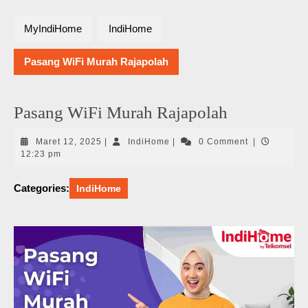
MyIndiHome
IndiHome
Pasang WiFi Murah Rajapolah
Pasang WiFi Murah Rajapolah
Maret
IndiHome
Maret 12, 2025
|
IndiHome
|
0 Comment
|
12,
12:23 pm
2025
Categories:
IndiHome