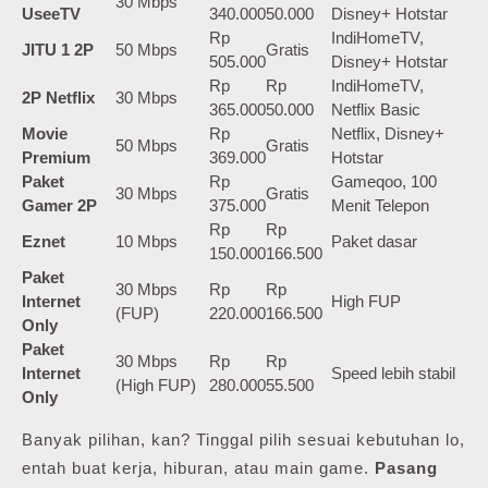
30 Mbps
UseeTV
340.000
50.000
Disney+ Hotstar
Rp
IndiHomeTV,
JITU 1 2P
50 Mbps
Gratis
505.000
Disney+ Hotstar
Rp
Rp
IndiHomeTV,
2P Netflix
30 Mbps
365.000
50.000
Netflix Basic
Movie
Rp
Netflix, Disney+
50 Mbps
Gratis
Premium
369.000
Hotstar
Paket
Rp
Gameqoo, 100
30 Mbps
Gratis
Gamer 2P
375.000
Menit Telepon
Rp
Rp
Eznet
10 Mbps
Paket dasar
150.000
166.500
Paket
30 Mbps
Rp
Rp
Internet
High FUP
(FUP)
220.000
166.500
Only
Paket
30 Mbps
Rp
Rp
Internet
Speed lebih stabil
(High FUP)
280.000
55.500
Only
Banyak pilihan, kan? Tinggal pilih sesuai kebutuhan lo,
entah buat kerja, hiburan, atau main game.
Pasang