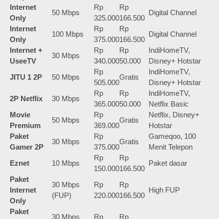
Internet
Rp
Rp
50 Mbps
Digital Channel
Only
325.000
166.500
Internet
Rp
Rp
100 Mbps
Digital Channel
Only
375.000
166.500
Internet +
Rp
Rp
IndiHomeTV,
30 Mbps
UseeTV
340.000
50.000
Disney+ Hotstar
Rp
IndiHomeTV,
JITU 1 2P
50 Mbps
Gratis
505.000
Disney+ Hotstar
Rp
Rp
IndiHomeTV,
2P Netflix
30 Mbps
365.000
50.000
Netflix Basic
Movie
Rp
Netflix, Disney+
50 Mbps
Gratis
Premium
369.000
Hotstar
Paket
Rp
Gameqoo, 100
30 Mbps
Gratis
Gamer 2P
375.000
Menit Telepon
Rp
Rp
Eznet
10 Mbps
Paket dasar
150.000
166.500
Paket
30 Mbps
Rp
Rp
Internet
High FUP
(FUP)
220.000
166.500
Only
Paket
30 Mbps
Rp
Rp