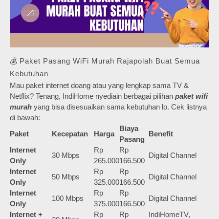
💰 Paket Pasang WiFi Murah Rajapolah Buat Semua
Kebutuhan
Mau paket internet doang atau yang lengkap sama TV &
Netflix? Tenang, IndiHome nyediain berbagai pilihan
paket wifi
murah
yang bisa disesuaikan sama kebutuhan lo. Cek listnya
di bawah:
Biaya
Paket
Kecepatan
Harga
Benefit
Pasang
Internet
Rp
Rp
30 Mbps
Digital Channel
Only
265.000
166.500
Internet
Rp
Rp
50 Mbps
Digital Channel
Only
325.000
166.500
Internet
Rp
Rp
100 Mbps
Digital Channel
Only
375.000
166.500
Internet +
Rp
Rp
IndiHomeTV,