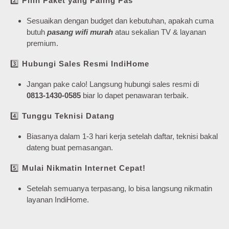
2️⃣
Pilih Paket yang Paling Pas
Sesuaikan dengan budget dan kebutuhan, apakah cuma
butuh
pasang wifi murah
atau sekalian TV & layanan
premium.
3️⃣
Hubungi Sales Resmi IndiHome
Jangan pake calo! Langsung hubungi sales resmi di
0813-1430-0585
biar lo dapet penawaran terbaik.
4️⃣
Tunggu Teknisi Datang
Biasanya dalam 1-3 hari kerja setelah daftar, teknisi bakal
dateng buat pemasangan.
5️⃣
Mulai Nikmatin Internet Cepat!
Setelah semuanya terpasang, lo bisa langsung nikmatin
layanan IndiHome.