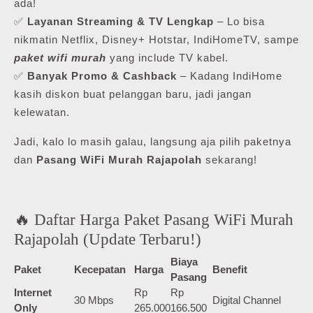
ada!
✅
Layanan Streaming & TV Lengkap
– Lo bisa
nikmatin Netflix, Disney+ Hotstar, IndiHomeTV, sampe
paket wifi murah
yang include TV kabel.
✅
Banyak Promo & Cashback
– Kadang IndiHome
kasih diskon buat pelanggan baru, jadi jangan
kelewatan.
Jadi, kalo lo masih galau, langsung aja pilih paketnya
dan
Pasang WiFi Murah Rajapolah
sekarang!
🔥 Daftar Harga Paket Pasang WiFi Murah
Rajapolah (Update Terbaru!)
Biaya
Paket
Kecepatan
Harga
Benefit
Pasang
Internet
Rp
Rp
30 Mbps
Digital Channel
Only
265.000
166.500