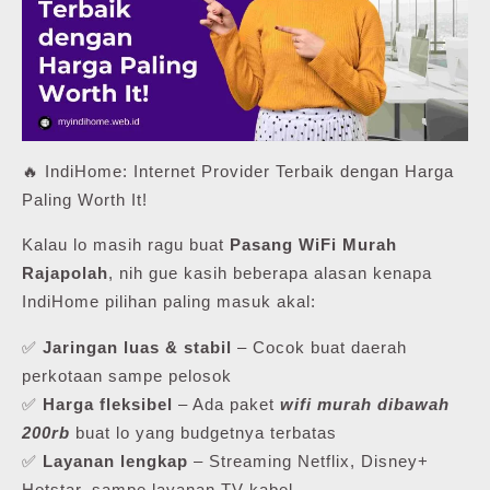
🔥 IndiHome: Internet Provider Terbaik dengan Harga
Paling Worth It!
Kalau lo masih ragu buat
Pasang WiFi Murah
Rajapolah
, nih gue kasih beberapa alasan kenapa
IndiHome pilihan paling masuk akal:
✅
Jaringan luas & stabil
– Cocok buat daerah
perkotaan sampe pelosok
✅
Harga fleksibel
– Ada paket
wifi murah dibawah
200rb
buat lo yang budgetnya terbatas
✅
Layanan lengkap
– Streaming Netflix, Disney+
Hotstar, sampe layanan TV kabel