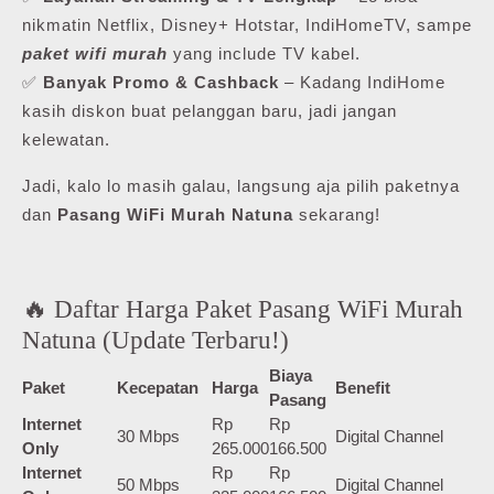
nikmatin Netflix, Disney+ Hotstar, IndiHomeTV, sampe
paket wifi murah
yang include TV kabel.
✅
Banyak Promo & Cashback
– Kadang IndiHome
kasih diskon buat pelanggan baru, jadi jangan
kelewatan.
Jadi, kalo lo masih galau, langsung aja pilih paketnya
dan
Pasang WiFi Murah Natuna
sekarang!
🔥 Daftar Harga Paket Pasang WiFi Murah
Natuna (Update Terbaru!)
Biaya
Paket
Kecepatan
Harga
Benefit
Pasang
Internet
Rp
Rp
30 Mbps
Digital Channel
Only
265.000
166.500
Internet
Rp
Rp
50 Mbps
Digital Channel