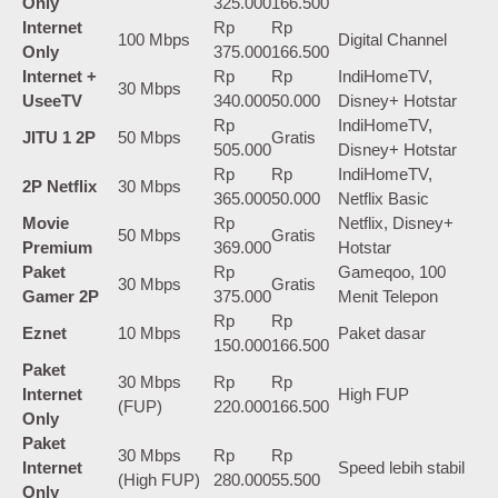
Only
325.000
166.500
Internet
Rp
Rp
100 Mbps
Digital Channel
Only
375.000
166.500
Internet +
Rp
Rp
IndiHomeTV,
30 Mbps
UseeTV
340.000
50.000
Disney+ Hotstar
Rp
IndiHomeTV,
JITU 1 2P
50 Mbps
Gratis
505.000
Disney+ Hotstar
Rp
Rp
IndiHomeTV,
2P Netflix
30 Mbps
365.000
50.000
Netflix Basic
Movie
Rp
Netflix, Disney+
50 Mbps
Gratis
Premium
369.000
Hotstar
Paket
Rp
Gameqoo, 100
30 Mbps
Gratis
Gamer 2P
375.000
Menit Telepon
Rp
Rp
Eznet
10 Mbps
Paket dasar
150.000
166.500
Paket
30 Mbps
Rp
Rp
Internet
High FUP
(FUP)
220.000
166.500
Only
Paket
30 Mbps
Rp
Rp
Internet
Speed lebih stabil
(High FUP)
280.000
55.500
Only