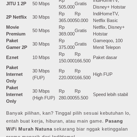
Rp
IndiHomeTV,
JITU 1 2P
50 Mbps
Gratis
505.000
Disney+ Hotstar
Rp
Rp
IndiHomeTV,
2P Netflix
30 Mbps
365.000
50.000
Netflix Basic
Movie
Rp
Netflix, Disney+
50 Mbps
Gratis
Premium
369.000
Hotstar
Paket
Rp
Gameqoo, 100
30 Mbps
Gratis
Gamer 2P
375.000
Menit Telepon
Rp
Rp
Eznet
10 Mbps
Paket dasar
150.000
166.500
Paket
30 Mbps
Rp
Rp
Internet
High FUP
(FUP)
220.000
166.500
Only
Paket
30 Mbps
Rp
Rp
Internet
Speed lebih stabil
(High FUP)
280.000
55.500
Only
Banyak pilihan, kan? Tinggal pilih sesuai kebutuhan lo,
entah buat kerja, hiburan, atau main game.
Pasang
WiFi Murah Natuna
sekarang biar nggak ketinggalan
promo menarik dari IndiHome!