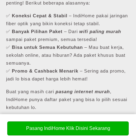
penting! Berikut beberapa alasannya:
✅
Koneksi Cepat & Stabil
– IndiHome pakai jaringan
fiber optik yang bikin koneksi tetap stabil.
✅
Banyak Pilihan Paket
– Dari
wifi paling murah
sampai paket premium, semua tersedia!
✅
Bisa untuk Semua Kebutuhan
– Mau buat kerja,
sekolah online, atau hiburan? Ada paket khusus buat
semuanya.
✅
Promo & Cashback Menarik
– Sering ada promo,
jadi lo bisa dapet harga lebih hemat!
Buat yang masih cari
pasang internet murah
,
IndiHome punya daftar paket yang bisa lo pilih sesuai
kebutuhan lo.
Pasang IndiHome Klik Disini Sekarang
💰 Daftar Harga Paket Pasang WiFi Murah