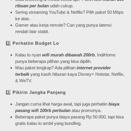
ribuan per bulan
udah cukup.
Sering streaming YouTube & Netflix? Pilih paket 50 Mbps
ke atas.
Gamer atau kerja remote? Cari yang punya latensi
rendah biar stabil.
2️⃣
Perhatiin Budget Lo
Kalau lo nyari
wifi murah dibawah 200rb
, IndiHome
punya beberapa pilihan yang bisa dipilih.
Mau paket lengkap? Ada pilihan
internet provider
terbaik
yang kasih hiburan kaya Disney+ Hotstar, Netflix,
& WeTV.
3️⃣
Pikirin Jangka Panjang
Jangan cuma lihat harga awal, tapi juga perhatiin
biaya
pasang wifi 100rb perbulan
atau promonya.
Beberapa paket punya biaya pasang Rp 50.000, tapi bisa
gratis kalau lo ambil yang bundling.