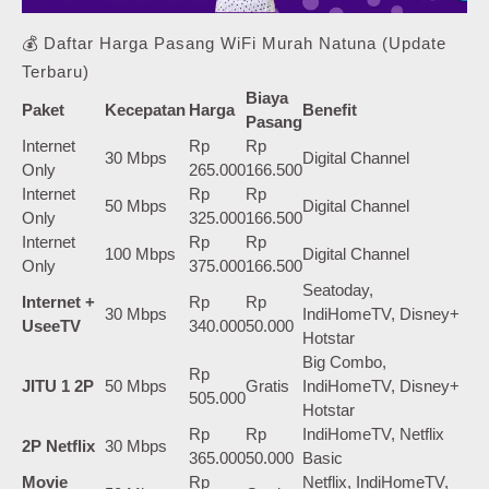
💰 Daftar Harga Pasang WiFi Murah Natuna (Update
Terbaru)
Biaya
Paket
Kecepatan
Harga
Benefit
Pasang
Internet
Rp
Rp
30 Mbps
Digital Channel
Only
265.000
166.500
Internet
Rp
Rp
50 Mbps
Digital Channel
Only
325.000
166.500
Internet
Rp
Rp
100 Mbps
Digital Channel
Only
375.000
166.500
Seatoday,
Internet +
Rp
Rp
30 Mbps
IndiHomeTV, Disney+
UseeTV
340.000
50.000
Hotstar
Big Combo,
Rp
JITU 1 2P
50 Mbps
Gratis
IndiHomeTV, Disney+
505.000
Hotstar
Rp
Rp
IndiHomeTV, Netflix
2P Netflix
30 Mbps
365.000
50.000
Basic
Movie
Rp
Netflix, IndiHomeTV,