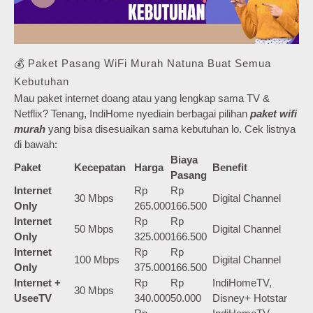
💰 Paket Pasang WiFi Murah Natuna Buat Semua
Kebutuhan
Mau paket internet doang atau yang lengkap sama TV &
Netflix? Tenang, IndiHome nyediain berbagai pilihan
paket wifi
murah
yang bisa disesuaikan sama kebutuhan lo. Cek listnya
di bawah:
Biaya
Paket
Kecepatan
Harga
Benefit
Pasang
Internet
Rp
Rp
30 Mbps
Digital Channel
Only
265.000
166.500
Internet
Rp
Rp
50 Mbps
Digital Channel
Only
325.000
166.500
Internet
Rp
Rp
100 Mbps
Digital Channel
Only
375.000
166.500
Internet +
Rp
Rp
IndiHomeTV,
30 Mbps
UseeTV
340.000
50.000
Disney+ Hotstar