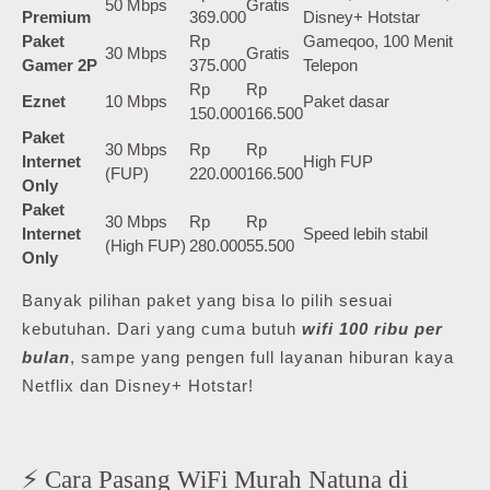
50 Mbps
Gratis
Premium
369.000
Disney+ Hotstar
Paket
Rp
Gameqoo, 100 Menit
30 Mbps
Gratis
Gamer 2P
375.000
Telepon
Rp
Rp
Eznet
10 Mbps
Paket dasar
150.000
166.500
Paket
30 Mbps
Rp
Rp
Internet
High FUP
(FUP)
220.000
166.500
Only
Paket
30 Mbps
Rp
Rp
Internet
Speed lebih stabil
(High FUP)
280.000
55.500
Only
Banyak pilihan paket yang bisa lo pilih sesuai
kebutuhan. Dari yang cuma butuh
wifi 100 ribu per
bulan
, sampe yang pengen full layanan hiburan kaya
Netflix dan Disney+ Hotstar!
⚡ Cara Pasang WiFi Murah Natuna di