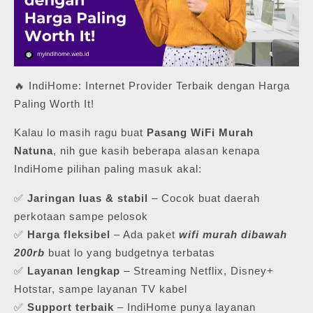
🔥 IndiHome: Internet Provider Terbaik dengan Harga
Paling Worth It!
Kalau lo masih ragu buat
Pasang WiFi Murah
Natuna
, nih gue kasih beberapa alasan kenapa
IndiHome pilihan paling masuk akal:
✅
Jaringan luas & stabil
– Cocok buat daerah
perkotaan sampe pelosok
✅
Harga fleksibel
– Ada paket
wifi murah dibawah
200rb
buat lo yang budgetnya terbatas
✅
Layanan lengkap
– Streaming Netflix, Disney+
Hotstar, sampe layanan TV kabel
✅
Support terbaik
– IndiHome punya layanan