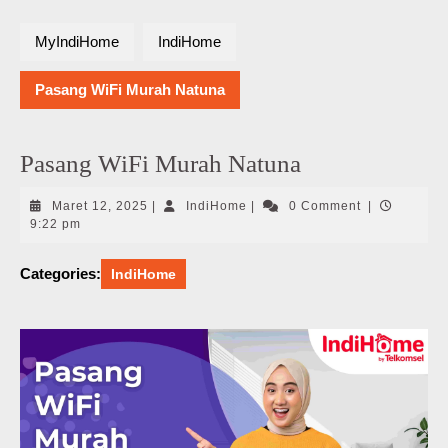
MyIndiHome
IndiHome
Pasang WiFi Murah Natuna
Pasang WiFi Murah Natuna
Maret
IndiHome
Maret 12, 2025
|
IndiHome
|
0 Comment
|
12,
9:22 pm
2025
Categories:
IndiHome