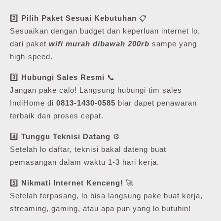
2️⃣
Pilih Paket Sesuai Kebutuhan
📋
Sesuaikan dengan budget dan keperluan internet lo,
dari paket
wifi murah dibawah 200rb
sampe yang
high-speed.
3️⃣
Hubungi Sales Resmi
📞
Jangan pake calo! Langsung hubungi tim sales
IndiHome di
0813-1430-0585
biar dapet penawaran
terbaik dan proses cepat.
4️⃣
Tunggu Teknisi Datang
⚙️
Setelah lo daftar, teknisi bakal dateng buat
pemasangan dalam waktu 1-3 hari kerja.
5️⃣
Nikmati Internet Kenceng!
🚀
Setelah terpasang, lo bisa langsung pake buat kerja,
streaming, gaming, atau apa pun yang lo butuhin!