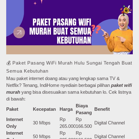
💰 Paket Pasang WiFi Murah Hulu Sungai Tengah Buat
Semua Kebutuhan
Mau paket internet doang atau yang lengkap sama TV &
Netflix? Tenang, IndiHome nyediain berbagai pilihan
paket wifi
murah
yang bisa disesuaikan sama kebutuhan lo. Cek listnya
di bawah:
Biaya
Paket
Kecepatan
Harga
Benefit
Pasang
Internet
Rp
Rp
30 Mbps
Digital Channel
Only
265.000
166.500
Internet
Rp
Rp
50 Mbps
Digital Channel