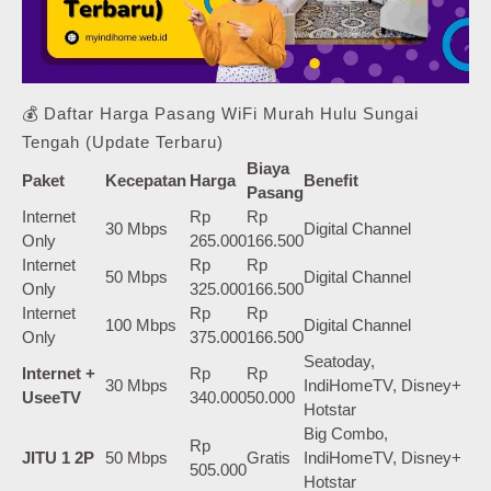
💰 Daftar Harga Pasang WiFi Murah Hulu Sungai
Tengah (Update Terbaru)
Biaya
Paket
Kecepatan
Harga
Benefit
Pasang
Internet
Rp
Rp
30 Mbps
Digital Channel
Only
265.000
166.500
Internet
Rp
Rp
50 Mbps
Digital Channel
Only
325.000
166.500
Internet
Rp
Rp
100 Mbps
Digital Channel
Only
375.000
166.500
Seatoday,
Internet +
Rp
Rp
30 Mbps
IndiHomeTV, Disney+
UseeTV
340.000
50.000
Hotstar
Big Combo,
Rp
JITU 1 2P
50 Mbps
Gratis
IndiHomeTV, Disney+
505.000
Hotstar