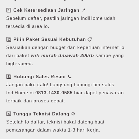
1️⃣
Cek Ketersediaan Jaringan
📍
Sebelum daftar, pastiin jaringan IndiHome udah
tersedia di area lo.
2️⃣
Pilih Paket Sesuai Kebutuhan
📋
Sesuaikan dengan budget dan keperluan internet lo,
dari paket
wifi murah dibawah 200rb
sampe yang
high-speed.
3️⃣
Hubungi Sales Resmi
📞
Jangan pake calo! Langsung hubungi tim sales
IndiHome di
0813-1430-0585
biar dapet penawaran
terbaik dan proses cepat.
4️⃣
Tunggu Teknisi Datang
⚙️
Setelah lo daftar, teknisi bakal dateng buat
pemasangan dalam waktu 1-3 hari kerja.