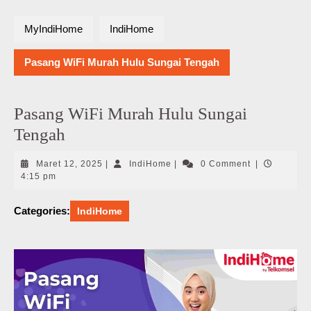
MyIndiHome
IndiHome
Pasang WiFi Murah Hulu Sungai Tengah
Pasang WiFi Murah Hulu Sungai
Tengah
Maret
IndiHome
Maret 12, 2025
|
IndiHome
|
0 Comment
|
12,
4:15 pm
2025
Categories:
IndiHome