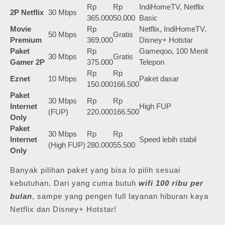
Rp
Rp
IndiHomeTV, Netflix
2P Netflix
30 Mbps
365.000
50.000
Basic
Movie
Rp
Netflix, IndiHomeTV,
50 Mbps
Gratis
Premium
369.000
Disney+ Hotstar
Paket
Rp
Gameqoo, 100 Menit
30 Mbps
Gratis
Gamer 2P
375.000
Telepon
Rp
Rp
Eznet
10 Mbps
Paket dasar
150.000
166.500
Paket
30 Mbps
Rp
Rp
Internet
High FUP
(FUP)
220.000
166.500
Only
Paket
30 Mbps
Rp
Rp
Internet
Speed lebih stabil
(High FUP)
280.000
55.500
Only
Banyak pilihan paket yang bisa lo pilih sesuai
kebutuhan. Dari yang cuma butuh
wifi 100 ribu per
bulan
, sampe yang pengen full layanan hiburan kaya
Netflix dan Disney+ Hotstar!