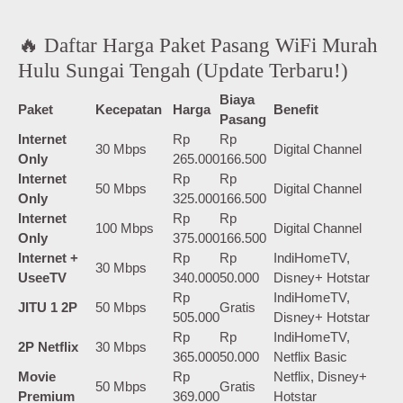
🔥 Daftar Harga Paket Pasang WiFi Murah
Hulu Sungai Tengah (Update Terbaru!)
Biaya
Paket
Kecepatan
Harga
Benefit
Pasang
Internet
Rp
Rp
30 Mbps
Digital Channel
Only
265.000
166.500
Internet
Rp
Rp
50 Mbps
Digital Channel
Only
325.000
166.500
Internet
Rp
Rp
100 Mbps
Digital Channel
Only
375.000
166.500
Internet +
Rp
Rp
IndiHomeTV,
30 Mbps
UseeTV
340.000
50.000
Disney+ Hotstar
Rp
IndiHomeTV,
JITU 1 2P
50 Mbps
Gratis
505.000
Disney+ Hotstar
Rp
Rp
IndiHomeTV,
2P Netflix
30 Mbps
365.000
50.000
Netflix Basic
Movie
Rp
Netflix, Disney+
50 Mbps
Gratis
Premium
369.000
Hotstar