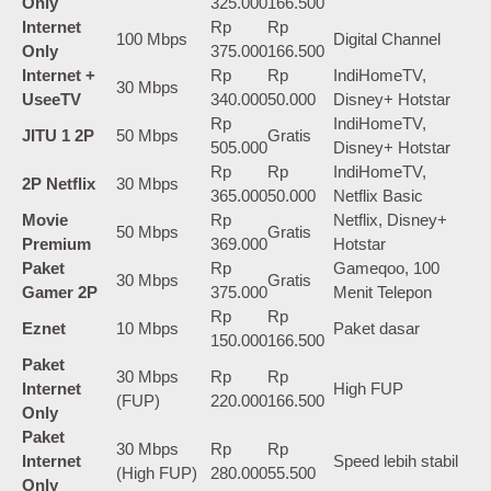
Only
325.000
166.500
Internet
Rp
Rp
100 Mbps
Digital Channel
Only
375.000
166.500
Internet +
Rp
Rp
IndiHomeTV,
30 Mbps
UseeTV
340.000
50.000
Disney+ Hotstar
Rp
IndiHomeTV,
JITU 1 2P
50 Mbps
Gratis
505.000
Disney+ Hotstar
Rp
Rp
IndiHomeTV,
2P Netflix
30 Mbps
365.000
50.000
Netflix Basic
Movie
Rp
Netflix, Disney+
50 Mbps
Gratis
Premium
369.000
Hotstar
Paket
Rp
Gameqoo, 100
30 Mbps
Gratis
Gamer 2P
375.000
Menit Telepon
Rp
Rp
Eznet
10 Mbps
Paket dasar
150.000
166.500
Paket
30 Mbps
Rp
Rp
Internet
High FUP
(FUP)
220.000
166.500
Only
Paket
30 Mbps
Rp
Rp
Internet
Speed lebih stabil
(High FUP)
280.000
55.500
Only