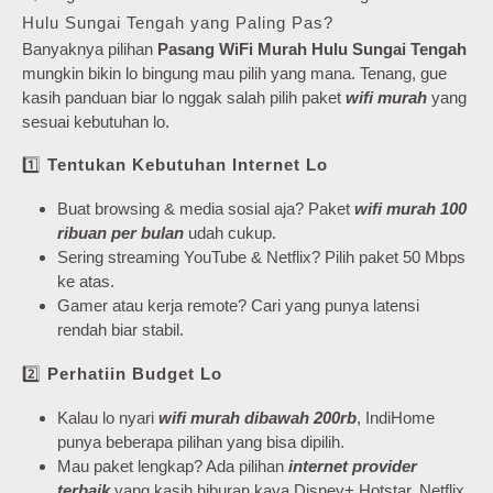
Hulu Sungai Tengah yang Paling Pas?
Banyaknya pilihan
Pasang WiFi Murah Hulu Sungai Tengah
mungkin bikin lo bingung mau pilih yang mana. Tenang, gue
kasih panduan biar lo nggak salah pilih paket
wifi murah
yang
sesuai kebutuhan lo.
1️⃣
Tentukan Kebutuhan Internet Lo
Buat browsing & media sosial aja? Paket
wifi murah 100
ribuan per bulan
udah cukup.
Sering streaming YouTube & Netflix? Pilih paket 50 Mbps
ke atas.
Gamer atau kerja remote? Cari yang punya latensi
rendah biar stabil.
2️⃣
Perhatiin Budget Lo
Kalau lo nyari
wifi murah dibawah 200rb
, IndiHome
punya beberapa pilihan yang bisa dipilih.
Mau paket lengkap? Ada pilihan
internet provider
terbaik
yang kasih hiburan kaya Disney+ Hotstar, Netflix,