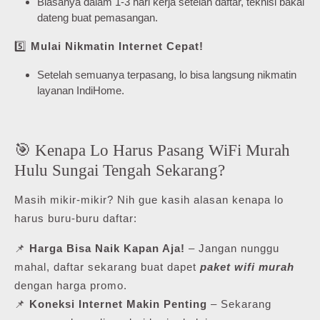
Biasanya dalam 1-3 hari kerja setelah daftar, teknisi bakal
dateng buat pemasangan.
5️⃣
Mulai Nikmatin Internet Cepat!
Setelah semuanya terpasang, lo bisa langsung nikmatin
layanan IndiHome.
🎯 Kenapa Lo Harus Pasang WiFi Murah
Hulu Sungai Tengah Sekarang?
Masih mikir-mikir? Nih gue kasih alasan kenapa lo
harus buru-buru daftar:
📌
Harga Bisa Naik Kapan Aja!
– Jangan nunggu
mahal, daftar sekarang buat dapet
paket wifi murah
dengan harga promo.
📌
Koneksi Internet Makin Penting
– Sekarang