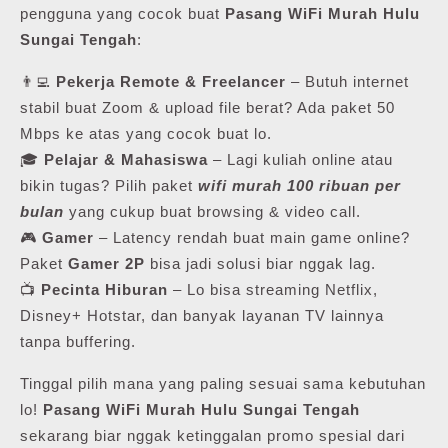
pengguna yang cocok buat
Pasang WiFi Murah Hulu
Sungai Tengah
:
👨‍💻
Pekerja Remote & Freelancer
– Butuh internet
stabil buat Zoom & upload file berat? Ada paket 50
Mbps ke atas yang cocok buat lo.
🎓
Pelajar & Mahasiswa
– Lagi kuliah online atau
bikin tugas? Pilih paket
wifi murah 100 ribuan per
bulan
yang cukup buat browsing & video call.
🎮
Gamer
– Latency rendah buat main game online?
Paket
Gamer 2P
bisa jadi solusi biar nggak lag.
📺
Pecinta Hiburan
– Lo bisa streaming Netflix,
Disney+ Hotstar, dan banyak layanan TV lainnya
tanpa buffering.
Tinggal pilih mana yang paling sesuai sama kebutuhan
lo!
Pasang WiFi Murah Hulu Sungai Tengah
sekarang biar nggak ketinggalan promo spesial dari