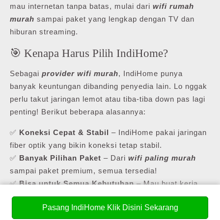
mau internetan tanpa batas, mulai dari
wifi rumah
murah
sampai paket yang lengkap dengan TV dan
hiburan streaming.
🎯 Kenapa Harus Pilih IndiHome?
Sebagai
provider wifi murah
, IndiHome punya
banyak keuntungan dibanding penyedia lain. Lo nggak
perlu takut jaringan lemot atau tiba-tiba down pas lagi
penting! Berikut beberapa alasannya:
✅
Koneksi Cepat & Stabil
– IndiHome pakai jaringan
fiber optik yang bikin koneksi tetap stabil.
✅
Banyak Pilihan Paket
– Dari
wifi paling murah
sampai paket premium, semua tersedia!
✅
Bisa untuk Semua Kebutuhan
– Mau buat kerja,
sekolah online, atau hiburan? Ada paket khusus buat
Pasang IndiHome Klik Disini Sekarang
semuanya.