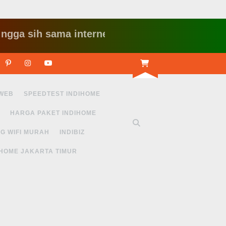
ih sama internet yang lambat gitu gitu aja dah n
r
Linkedin
Pinterest
Instagram
Youtube
 WEB
SPEEDTEST INDIHOME
HARGA PAKET INDIHOME
G WIFI MURAH
INDIBIZ
IHOME JAKARTA TIMUR