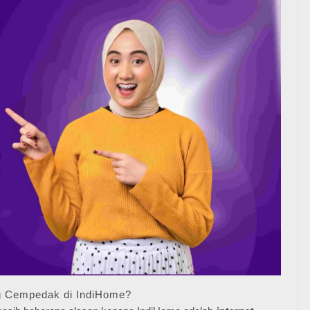
g Cempedak di IndiHome?