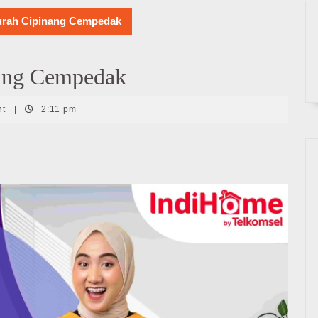
urah Cipinang Cempedak
ang Cempedak
nt
|
2:11 pm