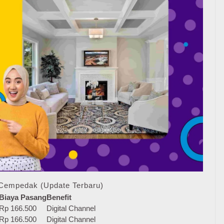
 Cempedak (Update Terbaru)
Biaya Pasang
Benefit
Rp 166.500
Digital Channel
Rp 166.500
Digital Channel