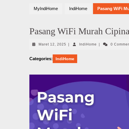
MyIndiHome
IndiHome
Pasang WiFi M
Pasang WiFi Murah Cipin
Maret
IndiHome
Maret 12, 2025
|
IndiHome
|
0 Comme
12,
2025
Categories:
IndiHome