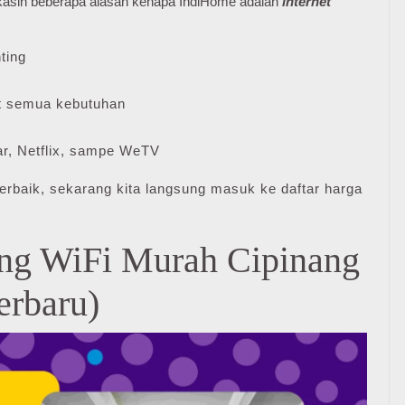
e kasih beberapa alasan kenapa IndiHome adalah
internet
ting
 semua kebutuhan
r, Netflix, sampe WeTV
erbaik, sekarang kita langsung masuk ke daftar harga
ang WiFi Murah Cipinang
erbaru)