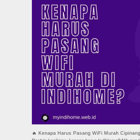
🔥 Kenapa Harus Pasang WiFi Murah Cipinan