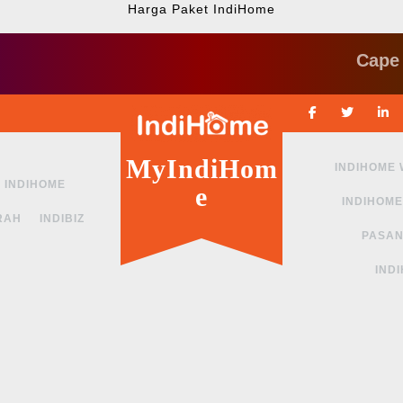
Harga Paket IndiHome
Cape ngga s
Facebook
Twitte
MyIndiHom
INDIHOME
INDIHOME
e
INDIHOME
RAH
INDIBIZ
PASAN
IND