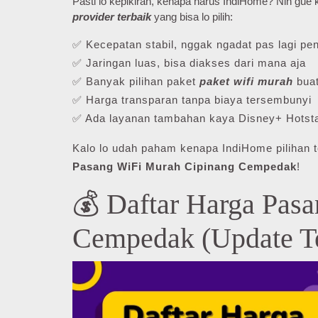
Pasti lo kepikiran, kenapa harus IndiHome? Nih gu
provider terbaik
yang bisa lo pilih:
✅ Kecepatan stabil, nggak ngadat pas lagi pen
✅ Jaringan luas, bisa diakses dari mana aja
✅ Banyak pilihan paket
paket wifi murah
buat
✅ Harga transparan tanpa biaya tersembunyi
✅ Ada layanan tambahan kaya Disney+ Hotsta
Kalo lo udah paham kenapa IndiHome pilihan t
Pasang WiFi Murah Cipinang Cempedak
!
💰 Daftar Harga Pas
Cempedak (Update T