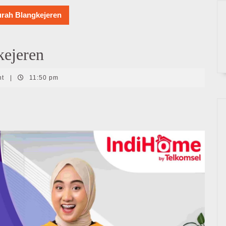
rah Blangkejeren
kejeren
nt
|
11:50 pm