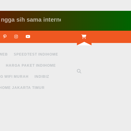
ih sama internet yang lambat gitu gitu aja dah n
r
Linkedin
Pinterest
Instagram
Youtube
 WEB
SPEEDTEST INDIHOME
HARGA PAKET INDIHOME
G WIFI MURAH
INDIBIZ
IHOME JAKARTA TIMUR