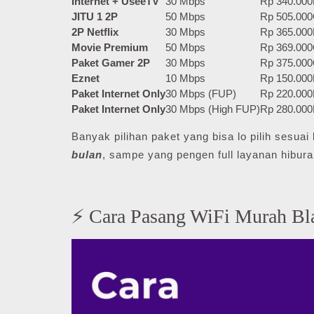
Internet + UseeTV
30 Mbps
Rp 340.000
JITU 1 2P
50 Mbps
Rp 505.000
2P Netflix
30 Mbps
Rp 365.000
Movie Premium
50 Mbps
Rp 369.000
Paket Gamer 2P
30 Mbps
Rp 375.000
Eznet
10 Mbps
Rp 150.000
Paket Internet Only
30 Mbps (FUP)
Rp 220.000
Paket Internet Only
30 Mbps (High FUP)
Rp 280.000
Banyak pilihan paket yang bisa lo pilih sesu
bulan
, sampe yang pengen full layanan hibura
⚡ Cara Pasang WiFi Murah Bl