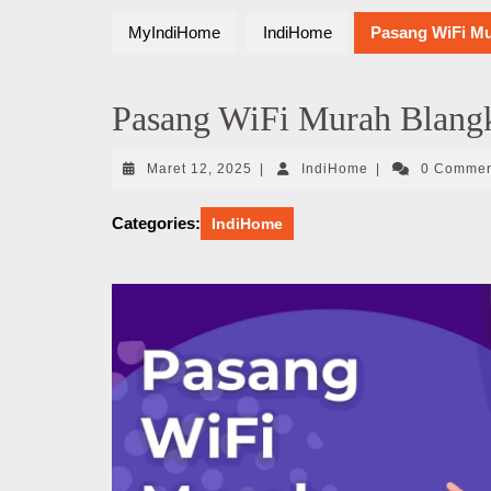
MyIndiHome
IndiHome
Pasang WiFi Mu
Pasang WiFi Murah Blang
Maret
IndiHome
Maret 12, 2025
|
IndiHome
|
0 Comme
12,
2025
Categories:
IndiHome