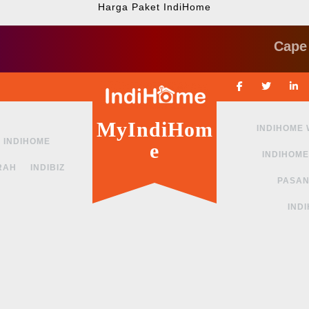
Harga Paket IndiHome
Cape ngga s
Facebook
Twitte
MyIndiHom
INDIHOME
INDIHOME
e
INDIHOME
RAH
INDIBIZ
PASAN
IND