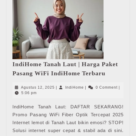
IndiHome Tanah Laut | Harga Paket
IndiHome
Pasang WiFi IndiHome Terbaru
Tanah
Laut
Agustus
IndiHome
Agustus 12, 2025
|
IndiHome
|
0 Comment
|
|
12,
5:06 pm
2025
Harga
IndiHome Tanah Laut: DAFTAR SEKARANG!
Paket
Promo Pasang WiFi Fiber Optik Tercepat 2025
Pasang
WiFi
Internet lemot di Tanah Laut bikin emosi? STOP!
IndiHome
Solusi internet super cepat & stabil ada di sini.