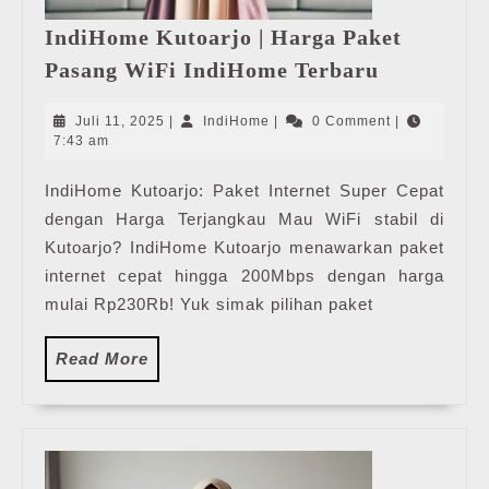
IndiHome Kutoarjo | Harga Paket
IndiHome
Pasang WiFi IndiHome Terbaru
Kutoarjo
|
Juli
IndiHome
Juli 11, 2025
|
IndiHome
|
0 Comment
|
Harga
11,
7:43 am
2025
Paket
IndiHome Kutoarjo: Paket Internet Super Cepat
Pasang
dengan Harga Terjangkau Mau WiFi stabil di
WiFi
IndiHome
Kutoarjo? IndiHome Kutoarjo menawarkan paket
Terbaru
internet cepat hingga 200Mbps dengan harga
mulai Rp230Rb! Yuk simak pilihan paket
Read
Read More
More