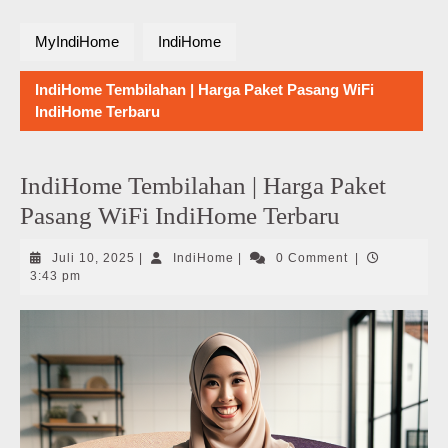
MyIndiHome
IndiHome
IndiHome Tembilahan | Harga Paket Pasang WiFi
IndiHome Terbaru
IndiHome Tembilahan | Harga Paket
Pasang WiFi IndiHome Terbaru
Juli
IndiHome
Juli 10, 2025
|
IndiHome
|
0 Comment
|
10,
3:43 pm
2025