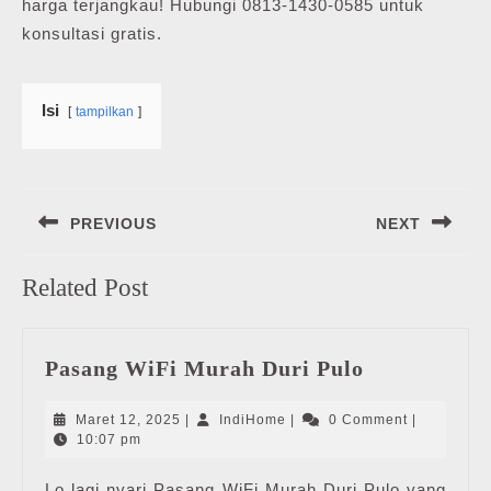
harga terjangkau! Hubungi 0813-1430-0585 untuk
konsultasi gratis.
Isi
tampilkan
Navigasi
PREVIOUS
NEXT
pos
Previous
Next
Related Post
post:
post:
Pasang
Pasang WiFi Murah Duri Pulo
WiFi
Murah
Maret
IndiHome
Maret 12, 2025
|
IndiHome
|
0 Comment
|
Duri
12,
10:07 pm
2025
Pulo
Lo lagi nyari Pasang WiFi Murah Duri Pulo yang