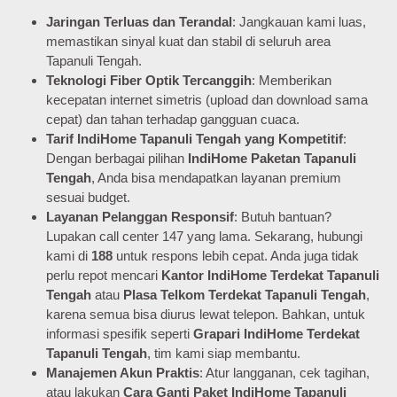
Jaringan Terluas dan Terandal
: Jangkauan kami luas,
memastikan sinyal kuat dan stabil di seluruh area
Tapanuli Tengah.
Teknologi Fiber Optik Tercanggih
: Memberikan
kecepatan internet simetris (upload dan download sama
cepat) dan tahan terhadap gangguan cuaca.
Tarif IndiHome Tapanuli Tengah yang Kompetitif
:
Dengan berbagai pilihan
IndiHome Paketan Tapanuli
Tengah
, Anda bisa mendapatkan layanan premium
sesuai budget.
Layanan Pelanggan Responsif
: Butuh bantuan?
Lupakan call center 147 yang lama. Sekarang, hubungi
kami di
188
untuk respons lebih cepat. Anda juga tidak
perlu repot mencari
Kantor IndiHome Terdekat Tapanuli
Tengah
atau
Plasa Telkom Terdekat Tapanuli Tengah
,
karena semua bisa diurus lewat telepon. Bahkan, untuk
informasi spesifik seperti
Grapari IndiHome Terdekat
Tapanuli Tengah
, tim kami siap membantu.
Manajemen Akun Praktis
: Atur langganan, cek tagihan,
atau lakukan
Cara Ganti Paket IndiHome Tapanuli