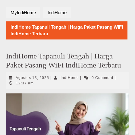
MyIndiHome
IndiHome
IndiHome Tapanuli Tengah | Harga Paket Pasang WiFi
IndiHome Terbaru
IndiHome Tapanuli Tengah | Harga
Paket Pasang WiFi IndiHome Terbaru
Agustus
IndiHome
Agustus 13, 2025
|
IndiHome
|
0 Comment
|
13,
12:37 am
2025