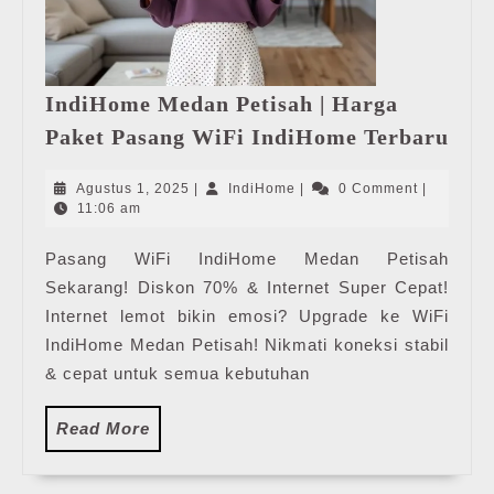
IndiHome Medan Petisah | Harga
Ind
Paket Pasang WiFi IndiHome Terbaru
Med
Peti
Agustus
IndiHome
Agustus 1, 2025
|
IndiHome
|
0 Comment
|
|
1,
11:06 am
2025
Har
Pasang WiFi IndiHome Medan Petisah
Pak
Sekarang! Diskon 70% & Internet Super Cepat!
Pas
WiF
Internet lemot bikin emosi? Upgrade ke WiFi
Ind
IndiHome Medan Petisah! Nikmati koneksi stabil
Ter
& cepat untuk semua kebutuhan
Read
Read More
More