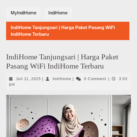
MyIndiHome
IndiHome
IndiHome Tanjungsari | Harga Paket Pasang WiFi
IndiHome Terbaru
IndiHome Tanjungsari | Harga Paket
Pasang WiFi IndiHome Terbaru
Juli
IndiHome
Juli 11, 2025
|
IndiHome
|
0 Comment
|
3:03
11,
pm
2025