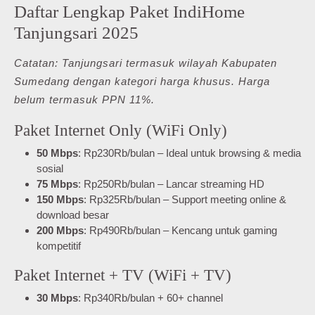
Daftar Lengkap Paket IndiHome
Tanjungsari 2025
Catatan: Tanjungsari termasuk wilayah Kabupaten
Sumedang dengan kategori harga khusus. Harga
belum termasuk PPN 11%.
Paket Internet Only (WiFi Only)
50 Mbps
: Rp230Rb/bulan – Ideal untuk browsing & media
sosial
75 Mbps
: Rp250Rb/bulan – Lancar streaming HD
150 Mbps
: Rp325Rb/bulan – Support meeting online &
download besar
200 Mbps
: Rp490Rb/bulan – Kencang untuk gaming
kompetitif
Paket Internet + TV (WiFi + TV)
30 Mbps
: Rp340Rb/bulan + 60+ channel