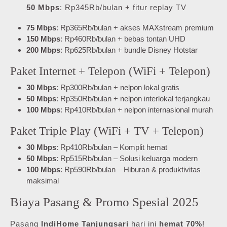
50 Mbps
: Rp345Rb/bulan + fitur replay TV
75 Mbps
: Rp365Rb/bulan + akses MAXstream premium
150 Mbps
: Rp460Rb/bulan + bebas tontan UHD
200 Mbps
: Rp625Rb/bulan + bundle Disney Hotstar
Paket Internet + Telepon (WiFi + Telepon)
30 Mbps
: Rp300Rb/bulan + nelpon lokal gratis
50 Mbps
: Rp350Rb/bulan + nelpon interlokal terjangkau
100 Mbps
: Rp410Rb/bulan + nelpon internasional murah
Paket Triple Play (WiFi + TV + Telepon)
30 Mbps
: Rp410Rb/bulan – Komplit hemat
50 Mbps
: Rp515Rb/bulan – Solusi keluarga modern
100 Mbps
: Rp590Rb/bulan – Hiburan & produktivitas
maksimal
Biaya Pasang & Promo Spesial 2025
Pasang
IndiHome Tanjungsari
hari ini
hemat 70%
!