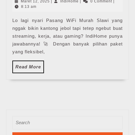
Maret
IndiHome
Maret 12, 2025
|
IndiHome
|
0 Comment
|
Slawi
12,
8:13 am
2025
Lo lagi nyari Pasang WiFi Murah Slawi yang
nggak bikin kantong jebol tapi tetep ngebut buat
streaming, kerja, atau gaming? IndiHome punya
jawabannya! 🚀 Dengan banyak pilihan paket
yang fleksibel,
Read
Read More
More
Search
for: