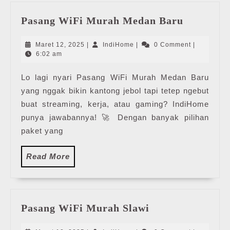
Pasang
Pasang WiFi Murah Medan Baru
WiFi
Murah
Maret
IndiHome
Maret 12, 2025
|
IndiHome
|
0 Comment
|
Medan
12,
6:02 am
2025
Baru
Lo lagi nyari Pasang WiFi Murah Medan Baru
yang nggak bikin kantong jebol tapi tetep ngebut
buat streaming, kerja, atau gaming? IndiHome
punya jawabannya! 🚀 Dengan banyak pilihan
paket yang
Read
Read More
More
Pasang
Pasang WiFi Murah Slawi
WiFi
Murah