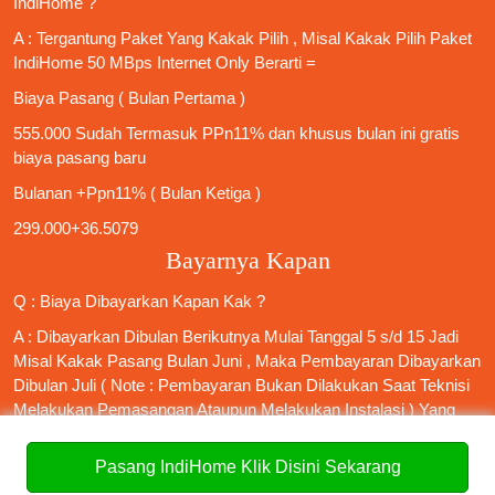
IndiHome
?
A : Tergantung Paket Yang Kakak Pilih , Misal Kakak Pilih Paket
IndiHome 50 MBps Internet Only
Berarti =
Biaya Pasang ( Bulan Pertama )
555.000 Sudah Termasuk PPn11% dan khusus bulan ini gratis
biaya pasang baru
Bulanan +Ppn11% ( Bulan Ketiga )
299.000+36.5079
Bayarnya Kapan
Q : Biaya Dibayarkan Kapan Kak ?
A : Dibayarkan Dibulan Berikutnya Mulai Tanggal 5 s/d 15 Jadi
Misal Kakak Pasang Bulan Juni , Maka Pembayaran Dibayarkan
Dibulan Juli ( Note : Pembayaran Bukan Dilakukan Saat Teknisi
Melakukan Pemasangan Ataupun Melakukan Instalasi ) Yang
dibayarkan setelah terpasang oleh teknisi adalah biaya
pemasangan baru saja 555.000 namun bulan ini gratis Rp.0 yang
Pasang IndiHome Klik Disini Sekarang
sebelumnya 555.000