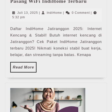
Pasang WiFi IndiHome Terbaru
Jatirangg
|
Juli
IndiHome
Juli 13, 2025
|
IndiHome
|
0 Comment
|
Harga
13,
5:32 pm
2025
Paket
Daftar IndiHome Jatiranggon 2025: Internet
Pasang
Kencang & Stabil! Butuh internet kencang di
WiFi
IndiHome
Jatiranggon? Cek Paket IndiHome Jatiranggon
Terbaru
terbaru 2025! Nikmati koneksi stabil buat kerja,
belajar, dan streaming tanpa batas. Kenapa
Read
Read More
More