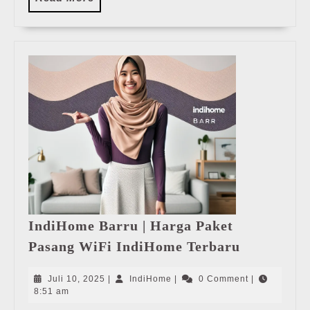
More
IndiHome Barru | Harga Paket
IndiHome
Pasang WiFi IndiHome Terbaru
Barru
|
Juli
IndiHome
Juli 10, 2025
|
IndiHome
|
0 Comment
|
Harga
10,
8:51 am
2025
Paket