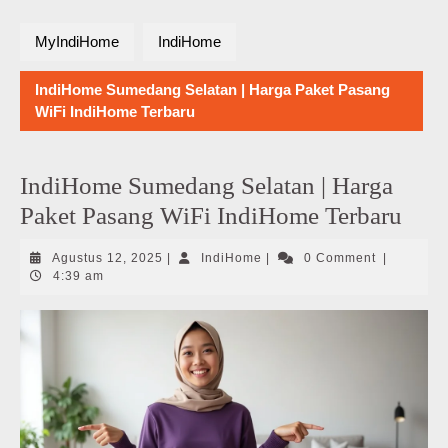
MyIndiHome
IndiHome
IndiHome Sumedang Selatan | Harga Paket Pasang
WiFi IndiHome Terbaru
IndiHome Sumedang Selatan | Harga
Paket Pasang WiFi IndiHome Terbaru
Agustus
IndiHome
Agustus 12, 2025
|
IndiHome
|
0 Comment
|
12,
4:39 am
2025