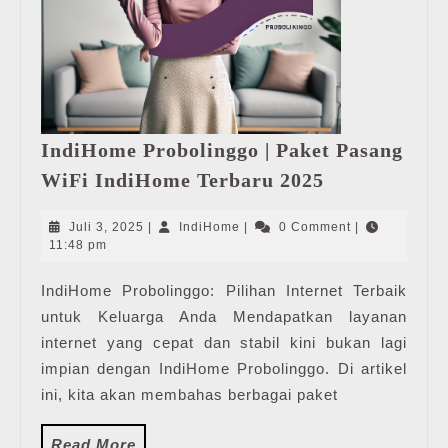
IndiHome Probolinggo | Paket Pasang
IndiHome
WiFi IndiHome Terbaru 2025
Probolinggo
|
Juli
IndiHome
Juli 3, 2025
|
IndiHome
|
0 Comment
|
Paket
3,
11:48 pm
2025
Pasang
IndiHome Probolinggo: Pilihan Internet Terbaik
WiFi
untuk Keluarga Anda Mendapatkan layanan
IndiHome
Terbaru
internet yang cepat dan stabil kini bukan lagi
2025
impian dengan IndiHome Probolinggo. Di artikel
ini, kita akan membahas berbagai paket
Read
Read More