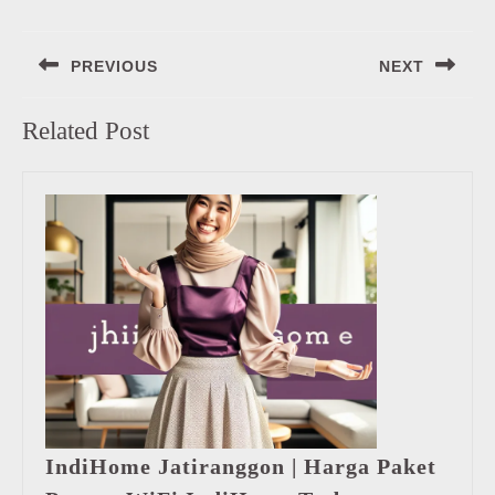
Navigasi
PREVIOUS
NEXT
pos
Previous
Next
Related Post
post:
post:
IndiHome Jatiranggon | Harga Paket
IndiHome