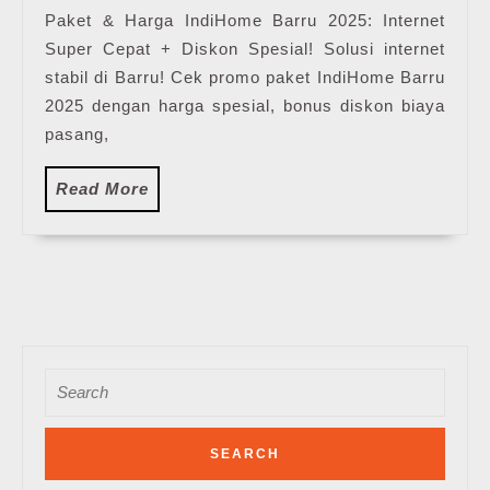
Paket & Harga IndiHome Barru 2025: Internet
Pasang
Super Cepat + Diskon Spesial! Solusi internet
WiFi
IndiHome
stabil di Barru! Cek promo paket IndiHome Barru
Terbaru
2025 dengan harga spesial, bonus diskon biaya
pasang,
Read
Read More
More
Search
for: