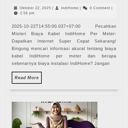
Kabel
IndiHome
Oktober
IndiHome
Oktober 22, 2025
|
IndiHome
|
0 Comment
|
Per
22,
2:56 pm
2025
Meter
2025-10-22T14:55:00.037+07:00 Pecahkan
|
Misteri Biaya Kabel IndiHome Per Meter:
Harga
Paket
Dapatkan Internet Super Cepat Sekarang!
Pasang
Bingung mencari informasi akurat tentang biaya
WiFi
kabel IndiHome per meter dan berapa
IndiHome
sebenarnya biaya instalasi IndiHome? Jangan
Terbaru
Read
Read More
More