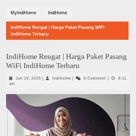
MyIndiHome
IndiHome
IndiHome Rengat | Harga Paket Pasang WiFi
IndiHome Terbaru
IndiHome Rengat | Harga Paket Pasang
WiFi IndiHome Terbaru
Juli
IndiHome
Juli 10, 2025
|
IndiHome
|
0 Comment
|
6:11
10,
am
2025