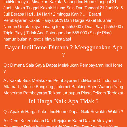
IndiHomenya , Misalkan Kakak
Pasang IndiHome
Tanggal 21
Juni , Maka Tinggal Kakak Hitung Saja Dari Tanggal 21 Juni Ke 5
Juli Berapa Hari , 14 Hari / 2 minggu Kan ? .... Berarti
Pembayaran Kakak Hanya 50% Dari Harga Paket Bulanan ,
Namun Untuk biaya pasang tetap 555.000 ( Dual Play ) 555.000 (
Triple Play ) Tidak Ada Potongan dan 555.000 (Single Play)
namun bulan ini gratis biaya instalasi
Bayar IndiHome Dimana ? Menggunakan Apa
?
Q : Dimana Saja Saya Dapat Melakukan Pembayaran IndiHome
?
A : Kakak Bisa Melakukan Pembayaran IndiHome Di Indomart ,
Alfamart , Mobile Bangking , Internet Banking,Agen Warung Yang
Menerima Pembayaran Telkom , Ataupun Plasa Telkom Terdekat
Ini Harga Naik Apa Tidak ?
Q : Apakah Harga Paket IndiHome Dapat Naik Sewaktu-Waktu ?
A : Demi Keterbukaan Dan Kejujuran Kami Dalam Melayani
Pelanggan Paket IndiHome Ada Yang Flat Dan Ada Juga Yang