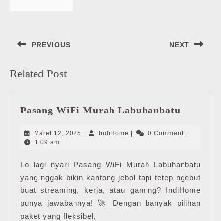
Navigasi
PREVIOUS
NEXT
pos
Previous
Next
Related Post
post:
post:
Pasang
Pasang WiFi Murah Labuhanbatu
WiFi
Murah
Maret
IndiHome
Maret 12, 2025
|
IndiHome
|
0 Comment
|
Labuhan
12,
1:09 am
2025
Lo lagi nyari Pasang WiFi Murah Labuhanbatu
yang nggak bikin kantong jebol tapi tetep ngebut
buat streaming, kerja, atau gaming? IndiHome
punya jawabannya! 🚀 Dengan banyak pilihan
paket yang fleksibel,