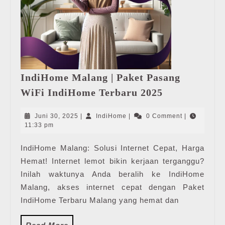
IndiHome Malang | Paket Pasang
IndiHome
WiFi IndiHome Terbaru 2025
Malang
|
Juni
IndiHome
Juni 30, 2025
|
IndiHome
|
0 Comment
|
Paket
30,
11:33 pm
2025
Pasang
IndiHome Malang: Solusi Internet Cepat, Harga
WiFi
Hemat! Internet lemot bikin kerjaan terganggu?
IndiHome
Terbaru
Inilah waktunya Anda beralih ke IndiHome
2025
Malang, akses internet cepat dengan Paket
IndiHome Terbaru Malang yang hemat dan
Read