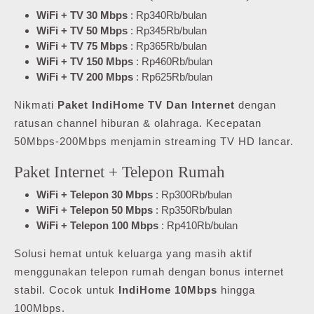
WiFi + TV 30 Mbps
: Rp340Rb/bulan
WiFi + TV 50 Mbps
: Rp345Rb/bulan
WiFi + TV 75 Mbps
: Rp365Rb/bulan
WiFi + TV 150 Mbps
: Rp460Rb/bulan
WiFi + TV 200 Mbps
: Rp625Rb/bulan
Nikmati
Paket IndiHome TV Dan Internet
dengan
ratusan channel hiburan & olahraga. Kecepatan
50Mbps-200Mbps menjamin streaming TV HD lancar.
Paket Internet + Telepon Rumah
WiFi + Telepon 30 Mbps
: Rp300Rb/bulan
WiFi + Telepon 50 Mbps
: Rp350Rb/bulan
WiFi + Telepon 100 Mbps
: Rp410Rb/bulan
Solusi hemat untuk keluarga yang masih aktif
menggunakan telepon rumah dengan bonus internet
stabil. Cocok untuk
IndiHome 10Mbps
hingga
100Mbps.