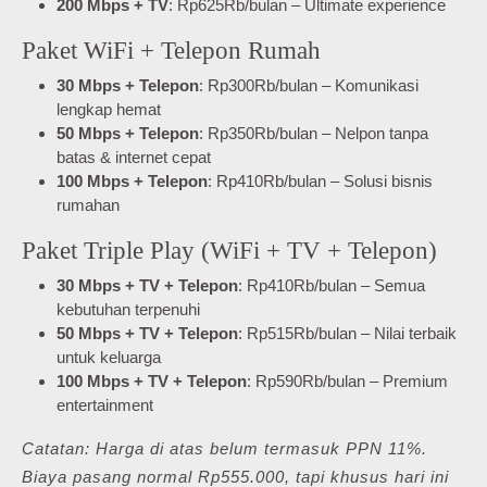
200 Mbps + TV
: Rp625Rb/bulan – Ultimate experience
Paket WiFi + Telepon Rumah
30 Mbps + Telepon
: Rp300Rb/bulan – Komunikasi
lengkap hemat
50 Mbps + Telepon
: Rp350Rb/bulan – Nelpon tanpa
batas & internet cepat
100 Mbps + Telepon
: Rp410Rb/bulan – Solusi bisnis
rumahan
Paket Triple Play (WiFi + TV + Telepon)
30 Mbps + TV + Telepon
: Rp410Rb/bulan – Semua
kebutuhan terpenuhi
50 Mbps + TV + Telepon
: Rp515Rb/bulan – Nilai terbaik
untuk keluarga
100 Mbps + TV + Telepon
: Rp590Rb/bulan – Premium
entertainment
Catatan: Harga di atas belum termasuk PPN 11%.
Biaya pasang normal Rp555.000, tapi khusus hari ini