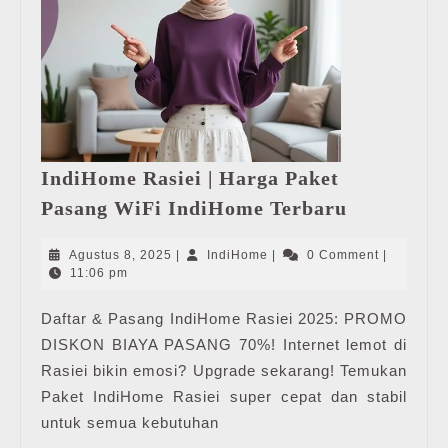
IndiHome Rasiei | Harga Paket
IndiHome
Pasang WiFi IndiHome Terbaru
Rasiei
|
Agustus
IndiHome
Agustus 8, 2025
|
IndiHome
|
0 Comment
|
Harga
8,
11:06 pm
2025
Paket
Daftar & Pasang IndiHome Rasiei 2025: PROMO
Pasang
DISKON BIAYA PASANG 70%! Internet lemot di
WiFi
IndiHome
Rasiei bikin emosi? Upgrade sekarang! Temukan
Terbaru
Paket IndiHome Rasiei super cepat dan stabil
untuk semua kebutuhan