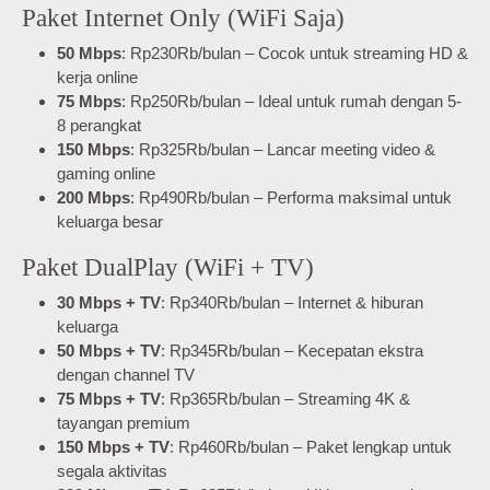
Paket Internet Only (WiFi Saja)
50 Mbps
: Rp230Rb/bulan – Cocok untuk streaming HD &
kerja online
75 Mbps
: Rp250Rb/bulan – Ideal untuk rumah dengan 5-
8 perangkat
150 Mbps
: Rp325Rb/bulan – Lancar meeting video &
gaming online
200 Mbps
: Rp490Rb/bulan – Performa maksimal untuk
keluarga besar
Paket DualPlay (WiFi + TV)
30 Mbps + TV
: Rp340Rb/bulan – Internet & hiburan
keluarga
50 Mbps + TV
: Rp345Rb/bulan – Kecepatan ekstra
dengan channel TV
75 Mbps + TV
: Rp365Rb/bulan – Streaming 4K &
tayangan premium
150 Mbps + TV
: Rp460Rb/bulan – Paket lengkap untuk
segala aktivitas