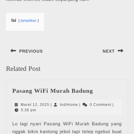
Isi
tampilkan
Navigasi
PREVIOUS
NEXT
pos
Previous
Next
Related Post
post:
post:
Pasang
Pasang WiFi Murah Badung
WiFi
Murah
Maret
IndiHome
Maret 12, 2025
|
IndiHome
|
0 Comment
|
Badung
12,
5:36 pm
2025
Lo lagi nyari Pasang WiFi Murah Badung yang
nggak bikin kantong jebol tapi tetep ngebut buat