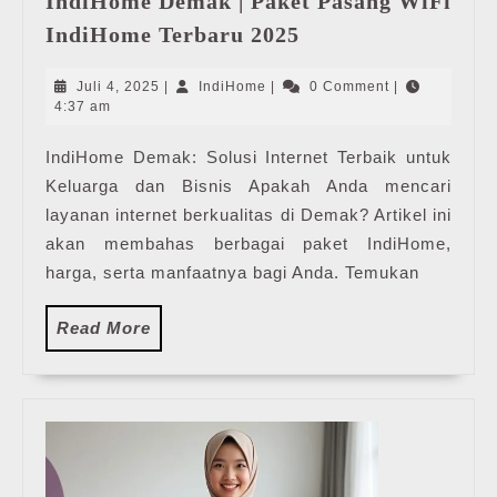
IndiHome Demak | Paket Pasang WiFi
IndiHome
IndiHome Terbaru 2025
Demak
|
Juli
IndiHome
Juli 4, 2025
|
IndiHome
|
0 Comment
|
Paket
4,
4:37 am
2025
Pasang
IndiHome Demak: Solusi Internet Terbaik untuk
WiFi
Keluarga dan Bisnis Apakah Anda mencari
IndiHome
Terbaru
layanan internet berkualitas di Demak? Artikel ini
2025
akan membahas berbagai paket IndiHome,
harga, serta manfaatnya bagi Anda. Temukan
Read
Read More
More