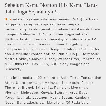
Sebelum Kamu Nonton Iflix Kamu Harus
Tahu Juga Sejarahnya !!!
Iflix
adalah layanan video-on-demand (VOD) berbasis
langganan yang menargetkan pasar negara
berkembang. Kantor pusat globalnya berlokasi di Kuala
Lumpur, Malaysia. [1] Situs ini berfungsi sebagai
platform hosting dan distribusi digital untuk acara TV
dan film dari Barat, Asia dan Timur Tengah, yang
dicapai melalui kemitraan dengan lebih dari 150 studio
dan distributor konten dari seluruh dunia [2], termasuk
Metro-Goldwyn-Mayer, Disney Warner Bros, Paramount,
NBC Universal, Fox, CBS, BBC, Sony Images and
Discovery.
saat ini tersedia di 22 negara di Asia, Timur Tengah dan
Afrika Utara, termasuk Malaysia, Indonesia, Filipina,
Thailand, Brunei, Sri Lanka, Pakistan, Myanmar,
Vietnam, Maladewa, Kuwait, Bahrain, Arab Saudi,
Yordania , Irak, Lebanon, Mesir, Sudan, Kamboja,
Nepal, Bangladesh, dan Maroko … [3] Pada bulan