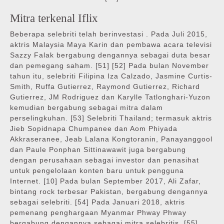
Mitra terkenal Iflix
Beberapa selebriti telah berinvestasi . Pada Juli 2015,
aktris Malaysia Maya Karin dan pembawa acara televisi
Sazzy Falak bergabung dengannya sebagai duta besar
dan pemegang saham. [51] [52] Pada bulan November
tahun itu, selebriti Filipina Iza Calzado, Jasmine Curtis-
Smith, Ruffa Gutierrez, Raymond Gutierrez, Richard
Gutierrez, JM Rodriguez dan Karylle Tatlonghari-Yuzon
kemudian bergabung sebagai mitra dalam
perselingkuhan. [53] Selebriti Thailand; termasuk aktris
Jieb Sopidnapa Chumpanee dan Aom Phiyada
Akkraseranee, Jeab Lalana Kongtoranin, Panayanggool
dan Paule Ponphan Sittinawawit juga bergabung
dengan perusahaan sebagai investor dan penasihat
untuk pengelolaan konten baru untuk pengguna
Internet. [10] Pada bulan September 2017, Ali Zafar,
bintang rock terbesar Pakistan, bergabung dengannya
sebagai selebriti. [54] Pada Januari 2018, aktris
pemenang penghargaan Myanmar Phway Phway
bergabung dengannya sebagai mitra selebritis. [55]