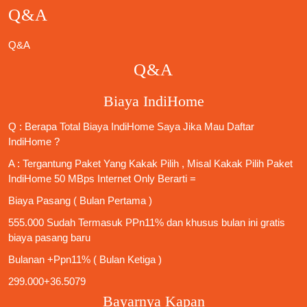
Q&A
Q&A
Q&A
Biaya IndiHome
Q : Berapa Total Biaya IndiHome Saya Jika Mau
Daftar
IndiHome
?
A : Tergantung Paket Yang Kakak Pilih , Misal Kakak Pilih Paket
IndiHome 50 MBps Internet Only
Berarti =
Biaya Pasang ( Bulan Pertama )
555.000 Sudah Termasuk PPn11% dan khusus bulan ini gratis
biaya pasang baru
Bulanan +Ppn11% ( Bulan Ketiga )
299.000+36.5079
Bayarnya Kapan