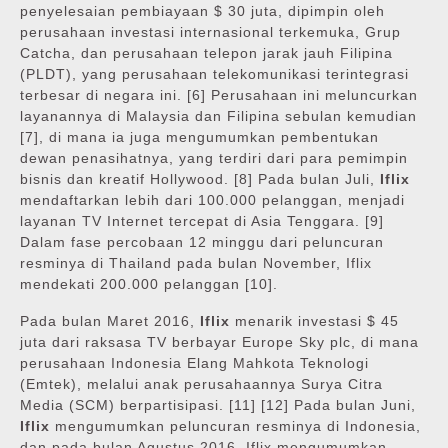
penyelesaian pembiayaan $ 30 juta, dipimpin oleh
perusahaan investasi internasional terkemuka, Grup
Catcha, dan perusahaan telepon jarak jauh Filipina
(PLDT), yang perusahaan telekomunikasi terintegrasi
terbesar di negara ini. [6] Perusahaan ini meluncurkan
layanannya di Malaysia dan Filipina sebulan kemudian
[7], di mana ia juga mengumumkan pembentukan
dewan penasihatnya, yang terdiri dari para pemimpin
bisnis dan kreatif Hollywood. [8] Pada bulan Juli,
Iflix
mendaftarkan lebih dari 100.000 pelanggan, menjadi
layanan TV Internet tercepat di Asia Tenggara. [9]
Dalam fase percobaan 12 minggu dari peluncuran
resminya di Thailand pada bulan November, Iflix
mendekati 200.000 pelanggan [10].
Pada bulan Maret 2016,
Iflix
menarik investasi $ 45
juta dari raksasa TV berbayar Europe Sky plc, di mana
perusahaan Indonesia Elang Mahkota Teknologi
(Emtek), melalui anak perusahaannya Surya Citra
Media (SCM) berpartisipasi. [11] [12] Pada bulan Juni,
Iflix
mengumumkan peluncuran resminya di Indonesia,
dan pada bulan Agustus 2016, Iflix mengumumkan