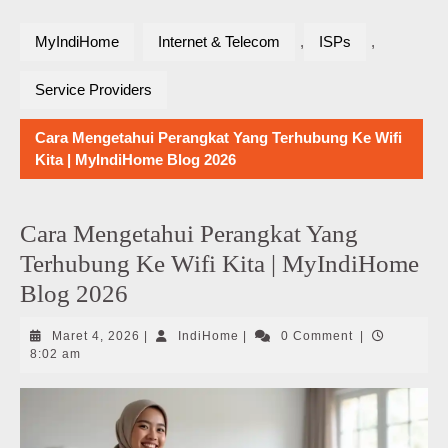
MyIndiHome
Internet & Telecom
,
ISPs
,
Service Providers
Cara Mengetahui Perangkat Yang Terhubung Ke Wifi
Kita | MyIndiHome Blog 2026
Cara Mengetahui Perangkat Yang
Terhubung Ke Wifi Kita | MyIndiHome
Blog 2026
Maret
IndiHome
Maret 4, 2026
|
IndiHome
|
0 Comment
|
4,
8:02 am
2026