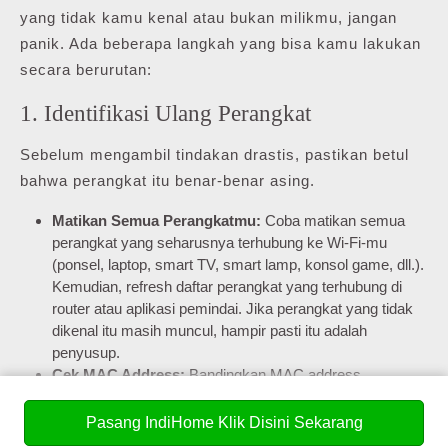
yang tidak kamu kenal atau bukan milikmu, jangan
panik. Ada beberapa langkah yang bisa kamu lakukan
secara berurutan:
1. Identifikasi Ulang Perangkat
Sebelum mengambil tindakan drastis, pastikan betul
bahwa perangkat itu benar-benar asing.
Matikan Semua Perangkatmu:
Coba matikan semua
perangkat yang seharusnya terhubung ke Wi-Fi-mu
(ponsel, laptop, smart TV, smart lamp, konsol game, dll.).
Kemudian, refresh daftar perangkat yang terhubung di
router atau aplikasi pemindai. Jika perangkat yang tidak
dikenal itu masih muncul, hampir pasti itu adalah
penyusup.
Cek MAC Address:
Bandingkan MAC address
perangkat tak dikenal dengan daftar MAC address
perangkatmu. Setiap perangkat memiliki MAC address
Pasang IndiHome Klik Disini Sekarang
unik.