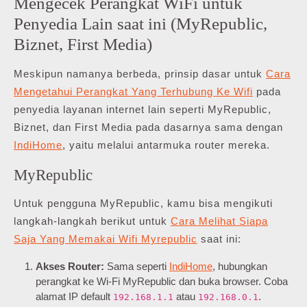
Mengecek Perangkat WiFi untuk
Penyedia Lain saat ini (MyRepublic,
Biznet, First Media)
Meskipun namanya berbeda, prinsip dasar untuk
Cara
Mengetahui Perangkat Yang Terhubung Ke Wifi
pada
penyedia layanan internet lain seperti MyRepublic,
Biznet, dan First Media pada dasarnya sama dengan
IndiHome
, yaitu melalui antarmuka router mereka.
MyRepublic
Untuk pengguna MyRepublic, kamu bisa mengikuti
langkah-langkah berikut untuk
Cara Melihat Siapa
Saja Yang Memakai Wifi Myrepublic
saat ini:
Akses Router:
Sama seperti
IndiHome
, hubungkan
perangkat ke Wi-Fi MyRepublic dan buka browser. Coba
alamat IP default
atau
.
192.168.1.1
192.168.0.1