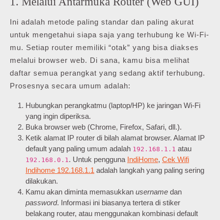
1. Melalui Antarmuka Router (Web GUI)
Ini adalah metode paling standar dan paling akurat
untuk mengetahui siapa saja yang terhubung ke Wi-Fi-
mu. Setiap router memiliki “otak” yang bisa diakses
melalui browser web. Di sana, kamu bisa melihat
daftar semua perangkat yang sedang aktif terhubung.
Prosesnya secara umum adalah:
Hubungkan perangkatmu (laptop/HP) ke jaringan Wi-Fi
yang ingin diperiksa.
Buka browser web (Chrome, Firefox, Safari, dll.).
Ketik alamat IP router di bilah alamat browser. Alamat IP
default yang paling umum adalah
atau
192.168.1.1
. Untuk pengguna
IndiHome
,
Cek Wifi
192.168.0.1
Indihome 192.168.1.1
adalah langkah yang paling sering
dilakukan.
Kamu akan diminta memasukkan
username
dan
password
. Informasi ini biasanya tertera di stiker
belakang router, atau menggunakan kombinasi default