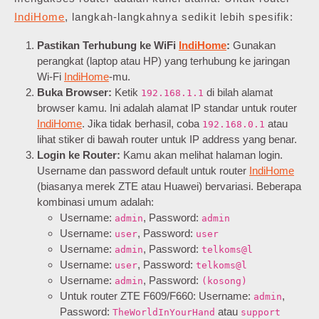
IndiHome
, langkah-langkahnya sedikit lebih spesifik:
Pastikan Terhubung ke WiFi
IndiHome
:
Gunakan
perangkat (laptop atau HP) yang terhubung ke jaringan
Wi-Fi
IndiHome
-mu.
Buka Browser:
Ketik
di bilah alamat
192.168.1.1
browser kamu. Ini adalah alamat IP standar untuk router
IndiHome
. Jika tidak berhasil, coba
atau
192.168.0.1
lihat stiker di bawah router untuk IP address yang benar.
Login ke Router:
Kamu akan melihat halaman login.
Username dan password default untuk router
IndiHome
(biasanya merek ZTE atau Huawei) bervariasi. Beberapa
kombinasi umum adalah:
Username:
, Password:
admin
admin
Username:
, Password:
user
user
Username:
, Password:
admin
telkoms@l
Username:
, Password:
user
telkoms@l
Username:
, Password:
admin
(kosong)
Untuk router ZTE F609/F660: Username:
,
admin
Password:
atau
TheWorldInYourHand
support