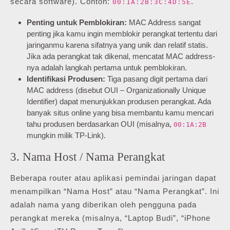
secara software). Contoh:
.
00:1A:2B:3C:4D:5E
Penting untuk Pemblokiran:
MAC Address sangat
penting jika kamu ingin memblokir perangkat tertentu dari
jaringanmu karena sifatnya yang unik dan relatif statis.
Jika ada perangkat tak dikenal, mencatat MAC address-
nya adalah langkah pertama untuk pemblokiran.
Identifikasi Produsen:
Tiga pasang digit pertama dari
MAC address (disebut OUI – Organizationally Unique
Identifier) dapat menunjukkan produsen perangkat. Ada
banyak situs online yang bisa membantu kamu mencari
tahu produsen berdasarkan OUI (misalnya,
00:1A:2B
mungkin milik TP-Link).
3. Nama Host / Nama Perangkat
Beberapa router atau aplikasi pemindai jaringan dapat
menampilkan “Nama Host” atau “Nama Perangkat”. Ini
adalah nama yang diberikan oleh pengguna pada
perangkat mereka (misalnya, “Laptop Budi”, “iPhone