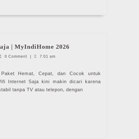
Harga
Saja | MyIndiHome 2026
Wifi
diHome
0 Comment
|
7:01 am
Internet
Saja
|
: Paket Hemat, Cepat, dan Cocok untuk
MyIndiHome
i Internet Saja kini makin dicari karena
2026
stabil tanpa TV atau telepon, dengan