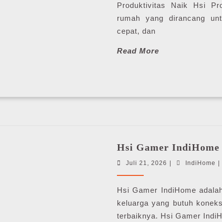
Produktivitas Naik Hsi Pr
rumah yang dirancang unt
cepat, dan
Read
Read More
More
Hsi Gamer IndiHome 
Juli
I
Juli 21, 2026
|
IndiHome
|
21,
2026
Hsi Gamer IndiHome adalah 
keluarga yang butuh koneksi
terbaiknya. Hsi Gamer Indi