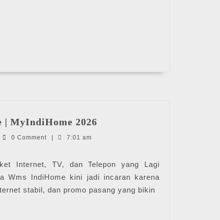
Harga
 | MyIndiHome 2026
Wms
ndiHome
0 Comment
|
7:01 am
IndiHome
|
MyIndiHome
t Internet, TV, dan Telepon yang Lagi
2026
a Wms IndiHome kini jadi incaran karena
internet stabil, dan promo pasang yang bikin