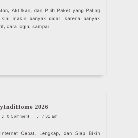
|
MyIndiHome
ton, Aktifkan, dan Pilih Paket yang Paling
2026
e kini makin banyak dicari karena banyak
if, cara login, sampai
Hsi
MyIndiHome 2026
Pro
ndiHome
0 Comment
|
7:01 am
IndiHome
|
MyIndiHome
Internet Cepat, Lengkap, dan Siap Bikin