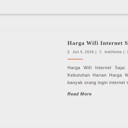
Harga Wifi Internet 
Juli
In
Juli 5, 2026
|
IndiHome
|
5,
2026
Harga Wifi Internet Saja
Kebutuhan Harian Harga Wif
banyak orang ingin internet 
Read
Read More
More