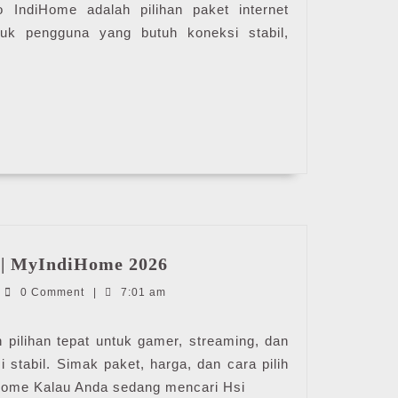
2026
o IndiHome adalah pilihan paket internet
uk pengguna yang butuh koneksi stabil,
Hsi
| MyIndiHome 2026
Gamer
ndiHome
0 Comment
|
7:01 am
IndiHome
|
MyIndiHome
pilihan tepat untuk gamer, streaming, dan
2026
 stabil. Simak paket, harga, dan cara pilih
Home Kalau Anda sedang mencari Hsi