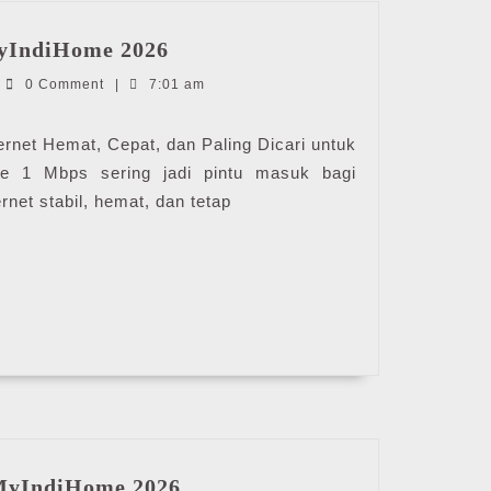
IndiHome
yIndiHome 2026
1
ndiHome
0 Comment
|
7:01 am
Mbps
|
MyIndiHome
rnet Hemat, Cepat, dan Paling Dicari untuk
2026
e 1 Mbps sering jadi pintu masuk bagi
rnet stabil, hemat, dan tetap
Iflix
 MyIndiHome 2026