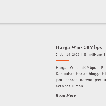
Harga Wms 50Mbps |
Juli
I
Juli 19, 2026
|
IndiHome
|
19,
2026
Harga Wms 50Mbps: Pili
Kebutuhan Harian hingga H
jadi incaran karena pas u
aktivitas rumah
Read
Read More
More