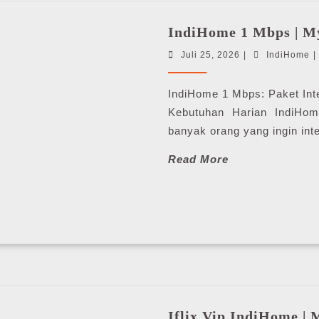
IndiHome 1 Mbps | M
Juli
I
Juli 25, 2026
|
IndiHome
|
25,
2026
IndiHome 1 Mbps: Paket Inte
Kebutuhan Harian IndiHom
banyak orang yang ingin inte
Read
Read More
More
Iflix Vip IndiHome |