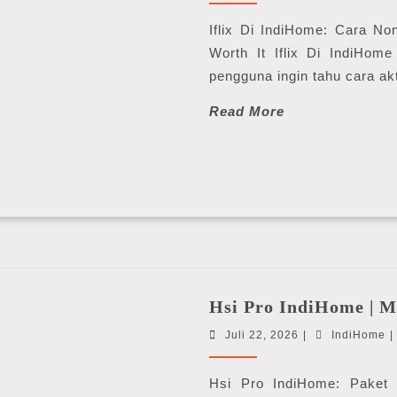
2026
Iflix Di IndiHome: Cara Non
Worth It Iflix Di IndiHom
pengguna ingin tahu cara akt
Read
Read More
More
Hsi Pro IndiHome | 
Juli
I
Juli 22, 2026
|
IndiHome
|
22,
2026
Hsi Pro IndiHome: Paket 