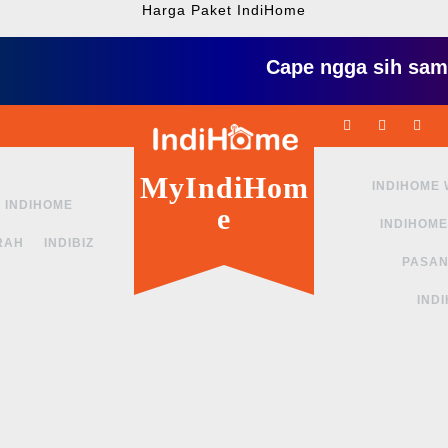
Harga Paket IndiHome
Cape ngga sih sama intern
Facebook
Twitter
L
MyIndiHom
INDIHOME
INDIHOME
e
INDIHOME
RAH
INDIBIZ
PASAN
IND