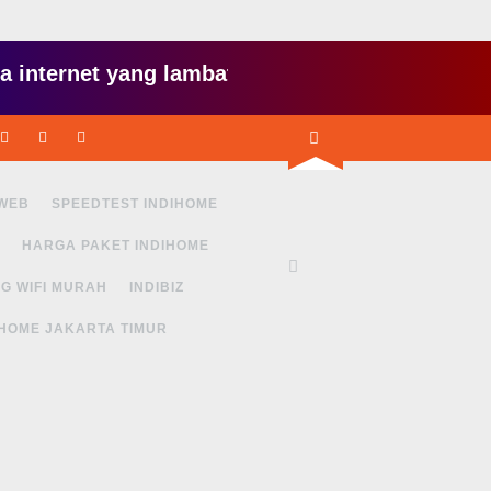
et yang lambat gitu gitu aja dah nyebelin, pake 
inkedin
Pinterest
Instagram
Youtube
 WEB
SPEEDTEST INDIHOME
HARGA PAKET INDIHOME
G WIFI MURAH
INDIBIZ
IHOME JAKARTA TIMUR