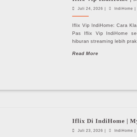
Juli
I
Juli 24, 2026
|
IndiHome
|
24,
2026
Iflix Vip IndiHome: Cara Kla
Pas Iflix Vip IndiHome s
hiburan streaming lebih prakt
Read
Read More
More
Iflix Di IndiHome | 
Juli
I
Juli 23, 2026
|
IndiHome
|
23,