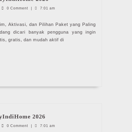
Vip
ndiHome
0 Comment
|
7:01 am
IndiHome
|
MyIndiHome
im, Aktivasi, dan Pilihan Paket yang Paling
2026
edang dicari banyak pengguna yang ingin
is, gratis, dan mudah aktif di
Iflix
MyIndiHome 2026
Di
ndiHome
0 Comment
|
7:01 am
IndiHome