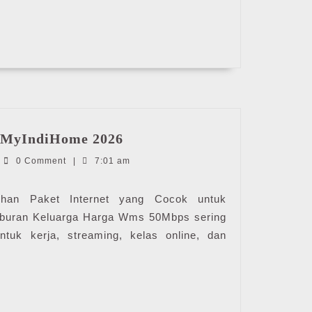
Harga
 MyIndiHome 2026
Wms
ndiHome
0 Comment
|
7:01 am
50Mbps
|
MyIndiHome
han Paket Internet yang Cocok untuk
2026
iburan Keluarga Harga Wms 50Mbps sering
ntuk kerja, streaming, kelas online, dan